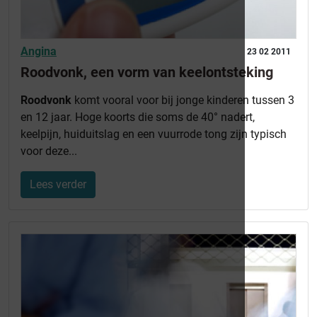
Angina
23 02 2011
Roodvonk, een vorm van keelontsteking
Roodvonk
komt vooral voor bij jonge kinderen tussen 3
en 12 jaar. Hoge koorts die soms de 40° nadert,
keelpijn, huiduitslag en een vuurrode tong zijn typisch
voor deze...
Lees verder