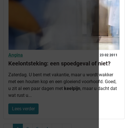
Angina
23 02 2011
Keelontsteking: een spoedgeval of niet?
Zaterdag. U bent met vakantie, maar u wordt wakker
met een houten kop en een gloeiend voorhoofd. Goed,
u zit al een paar dagen met
keelpijn
, maar u dacht dat
wat rust u...
Lees verder