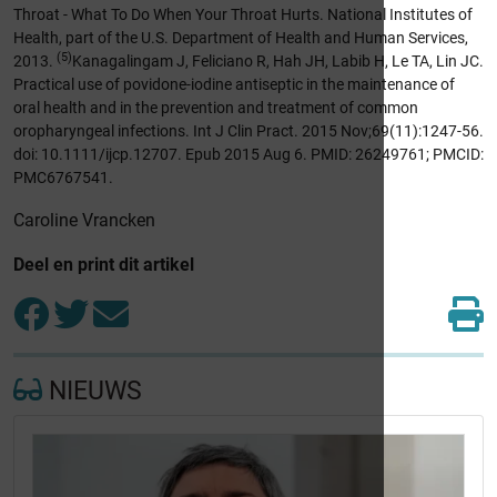
Throat - What To Do When Your Throat Hurts. National Institutes of
Health, part of the U.S. Department of Health and Human Services,
(5)
2013.
Kanagalingam J, Feliciano R, Hah JH, Labib H, Le TA, Lin JC.
Practical use of povidone-iodine antiseptic in the maintenance of
oral health and in the prevention and treatment of common
oropharyngeal infections. Int J Clin Pract. 2015 Nov;69(11):1247-56.
doi: 10.1111/ijcp.12707. Epub 2015 Aug 6. PMID: 26249761; PMCID:
PMC6767541.
Caroline Vrancken
Deel en print dit artikel
NIEUWS