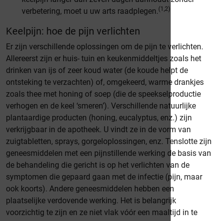
(1,2)
verbetering, moet u uw arts raadplegen.
Keelpijn: hoe de pijn verlichten
Er zijn verschillende oplossingen om de pijn te verlichten.
Allereerst zijn er huis- tuin en keukenmiddeltjes zoals het
drinken van ijs of zeer koud water (de koude helpt de
ontsteking te verzachten) of, omgekeerd, warme drankjes
zoals thee met honing of soep (die de speekselproductie
verhogen en de keel ‘smeren’). Verschillende natuurlijke
plantaardige producten (honing, eucalyptus, enz.) zijn
verkrijgbaar in de apotheek. U vindt ze in de vorm van
zuigtabletten, sprays, gorgeloplossingen, enz. Tenslotte zijn
geneesmiddelen met een pijnstillende werking de basis van
de behandeling die gericht is op het verlichten van de
symptomen die gepaard gaan met de infectie (pijn, maar
ook koorts). Andere geneesmiddelen hebben een
plaatselijke verdovende werking. Het is belangrijk
voorzichtig te zijn en ze niet vlak vóór een maaltijd in te