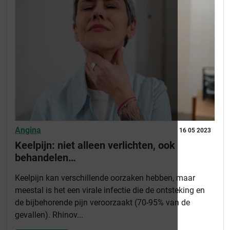
Angina
16 05 2023
Keelpijn: niet alleen verlichten, ook
behandelen…
Keelpijn kan verschillende oorzaken hebben, maar
meestal is het een virale infectie die de ontsteking en
de bijbehorende pijn veroorzaakt (70-95% van de
gevallen). Rhinov...