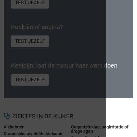
TEST JEZELF
Keelpijn of angina?
TEST JEZELF
Keelpijn: laat de natuur haar werk doen
TEST JEZELF
ZIEKTES IN DE KIJKER
Alzheimer
Oogontsteking, oogirritatie of
droge ogen
Chronische myeloïde leukemie