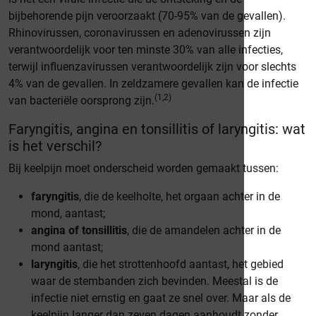
bijbehorende pijn veroorzaakt (70-95% van de gevallen).
Rhinovirussen, coronavirussen en adenovirussen zijn
verantwoordelijk voor ten minste 30% van alle infecties,
terwijl influenzavirussen verantwoordelijk zijn voor slechts
4% van de gevallen. In zeldzamere gevallen kan de infectie
(1,2)
van bacteriële oorsprong zijn.
Faryngitis, angina en tonsillitis of laryngitis: wat
is het verschil?
Bij keelpijn moet onderscheid worden gemaakt tussen:
faryngitis
, die de keelholte, het orgaan achter in de
mond, aantast;
angina of tonsillitis
, die de amandelen achter in de
mond aantast;
laryngitis
, die het strottenhoofd aantast, het gebied
waar de stembanden zich bevinden. Meestal is de
infectie niet ernstig en gaat ze snel over. Maar als de
keelpijn langer dan zeven dagen aanhoudt zonder