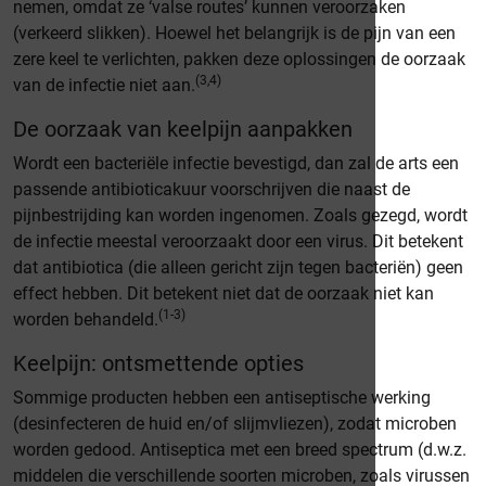
nemen, omdat ze ‘valse routes’ kunnen veroorzaken
(verkeerd slikken). Hoewel het belangrijk is de pijn van een
zere keel te verlichten, pakken deze oplossingen de oorzaak
(3,4)
van de infectie niet aan.
De oorzaak van keelpijn aanpakken
Wordt een bacteriële infectie bevestigd, dan zal de arts een
passende antibioticakuur voorschrijven die naast de
pijnbestrijding kan worden ingenomen. Zoals gezegd, wordt
de infectie meestal veroorzaakt door een virus. Dit betekent
dat antibiotica (die alleen gericht zijn tegen bacteriën) geen
effect hebben. Dit betekent niet dat de oorzaak niet kan
(1-3)
worden behandeld.
Keelpijn: ontsmettende opties
Sommige producten hebben een antiseptische werking
(desinfecteren de huid en/of slijmvliezen), zodat microben
worden gedood. Antiseptica met een breed spectrum (d.w.z.
middelen die verschillende soorten microben, zoals virussen