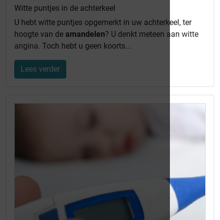
Witte puntjes in de achterkeel
U hebt witte puntjes opgemerkt in uw achterkeel, ter
hoogte van de
amandelen
? U denkt meteen aan
witte
angina
. Toch hebt u geen koorts...
Lees verder