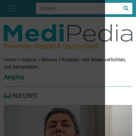
Preventie, Welzijn & Gezondheid
Home
Angina
Nieuws
Keelpijn: niet alleen verlichten,
ook behandelen…
Angina
NIEUWS