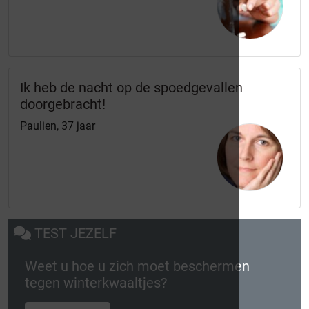
Ik heb de nacht op de spoedgevallen
doorgebracht!
Paulien, 37 jaar
TEST JEZELF
Weet u hoe u zich moet beschermen
tegen winterkwaaltjes?