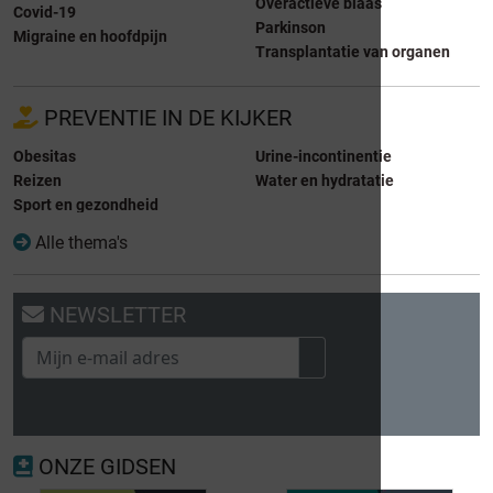
Overactieve blaas
Covid-19
Parkinson
Migraine en hoofdpijn
Transplantatie van organen
PREVENTIE IN DE KIJKER
Obesitas
Urine-incontinentie
Reizen
Water en hydratatie
Sport en gezondheid
Alle thema's
NEWSLETTER
ONZE GIDSEN