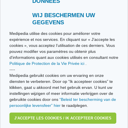
DONNÉES
WIJ BESCHERMEN UW
GEGEVENS
Medipedia utilise des cookies pour améliorer votre
expérience et nos services. En cliquant sur « J’accepte les
cookies », vous acceptez l’utilisation de ces derniers. Vous
pouvez modifier vos paramètres ou obtenir plus
d'informations quant aux cookies utilisés en consultant notre
Politique de Protection de la Vie Privée ici
.
----
Medipedia gebruikt cookies om uw ervaring en onze
Welke behandeling?
De amandelen
diensten te verbeteren. Door op “Ik accepteer cookies” te
klikken, gaat u akkoord met het gebruik ervan. U kunt uw
instellingen wijzigen of meer informatie verkrijgen over de
gebruikte cookies door ons
“Beleid ter bescherming van de
persoonlijke levensfeer” hier
te raadplegen.
J’ACCEPTE LES COOKIES / IK ACCEPTEER COOKIES
Lokale symptomen
Wat is een
van angina
laryngitis?