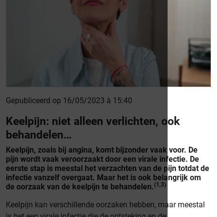
Gepubliceerd op 16/05/2023 à 15:40
Keelpijn: niet alleen verlichten, ook
behandelen…
Keelpijn, zoals bij angina, komt bijzonder vaak voor. De
pijn wordt vaak veroorzaakt door een virale infectie. De
eerste stap is meestal het verzachten van de pijn totdat de
infectie vanzelf overgaat. Maar het is ook belangrijk om
(1,3)
de oorzaak van de keelpijn te behandelen.
Keelpijn kan verschillende oorzaken hebben, maar meestal
is het een virale infectie die de ontsteking en de