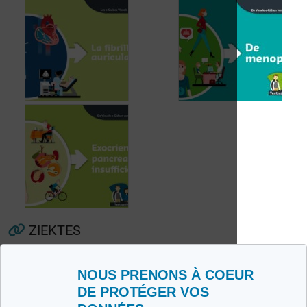
Voorkamerfibrillatie
Menopauze
ZIEKTES
Rhume
Bronchite chronique
NOUS PRENONS À COEUR
Exocriene pancreas-
DE PROTÉGER VOS
IN FOTO
insufficiëntie