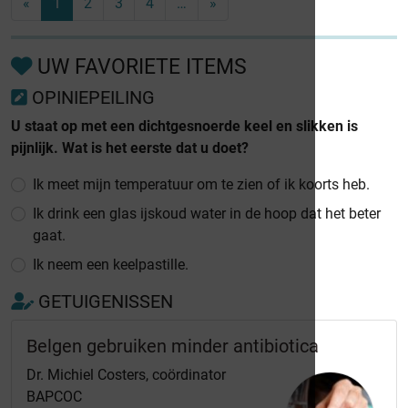
«
1
2
3
4
…
»
UW FAVORIETE ITEMS
OPINIEPEILING
U staat op met een dichtgesnoerde keel en slikken is
pijnlijk. Wat is het eerste dat u doet?
Ik meet mijn temperatuur om te zien of ik koorts heb.
Ik drink een glas ijskoud water in de hoop dat het beter
gaat.
Ik neem een keelpastille.
GETUIGENISSEN
Belgen gebruiken minder antibiotica
Dr. Michiel Costers, coördinator
BAPCOC