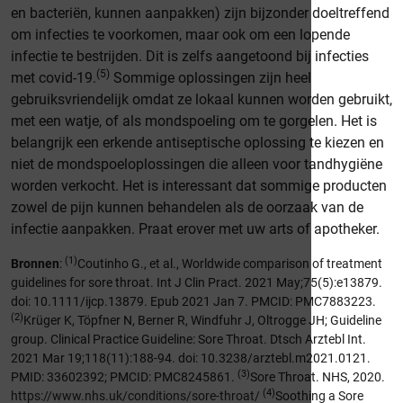
en bacteriën, kunnen aanpakken) zijn bijzonder doeltreffend
om infecties te voorkomen, maar ook om een lopende
infectie te bestrijden. Dit is zelfs aangetoond bij infecties
(5)
met covid-19.
Sommige oplossingen zijn heel
gebruiksvriendelijk omdat ze lokaal kunnen worden gebruikt,
met een watje, of als mondspoeling om te gorgelen. Het is
belangrijk een erkende antiseptische oplossing te kiezen en
niet de mondspoeloplossingen die alleen voor tandhygiëne
worden verkocht. Het is interessant dat sommige producten
zowel de pijn kunnen behandelen als de oorzaak van de
infectie aanpakken. Praat erover met uw arts of apotheker.
(1)
Bronnen
:
Coutinho G., et al., Worldwide comparison of treatment
guidelines for sore throat. Int J Clin Pract. 2021 May;75(5):e13879.
doi: 10.1111/ijcp.13879. Epub 2021 Jan 7. PMCID: PMC7883223.
(2)
Krüger K, Töpfner N, Berner R, Windfuhr J, Oltrogge JH; Guideline
group. Clinical Practice Guideline: Sore Throat. Dtsch Arztebl Int.
2021 Mar 19;118(11):188-94. doi: 10.3238/arztebl.m2021.0121.
(3)
PMID: 33602392; PMCID: PMC8245861.
Sore Throat. NHS, 2020.
(4)
https://www.nhs.uk/conditions/sore-throat/
Soothing a Sore