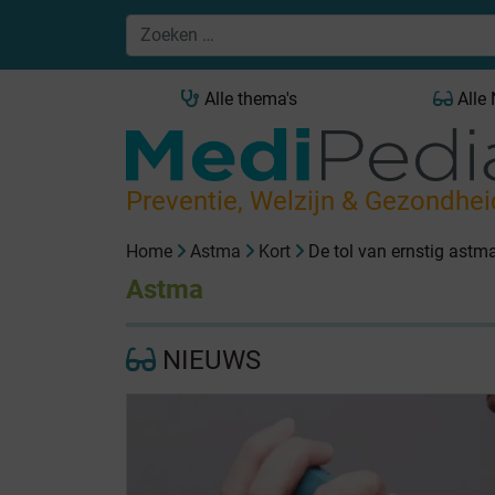
Alle thema's
Alle
Preventie, Welzijn & Gezondhei
Home
Astma
Kort
De tol van ernstig astm
Astma
NIEUWS