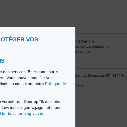
ROTÉGER VOS
nlijst
Contacteer ons
edia FR
Stuur ons uw getuigenis
edia NL
Alle thema's
NS
t nos services. En cliquant sur «
vio sa, 2014-2026 - Tous droits réservés | Avenue Gustave Demeylaan 57 - 1160 Bru
iers. Vous pouvez modifier vos
ilisés en consultant notre
Politique de
Laatste update: 22/07/2026
 verbeteren. Door op “Ik accepteer
nt uw instellingen wijzigen of meer
d ter bescherming van de