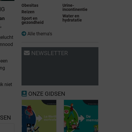
Obesitas
Urine-
NG
incontinentie
Reizen
Water en
van
Sport en
hydratatie
gezondheid
,
Alle thema's
gelucht
emnood
NEWSLETTER
r een
ing
ik niet
n
ONZE GIDSEN
n
SSEN