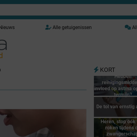
 Nieuws
Alle getuigenissen
Al
d
KORT
a
Hebben
reinigingsmidd
invloed op astma o
termijn?
De tol van ernstig
Heren, stop óók
roken tijdens 
zwangerscha