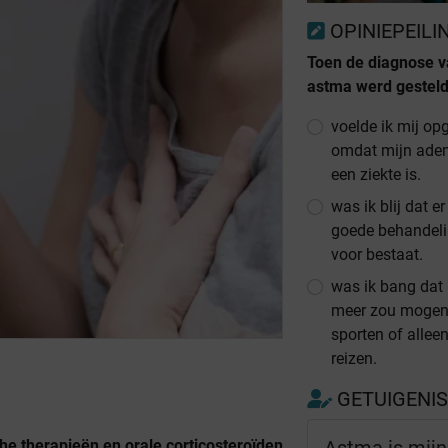
OPINIEPEILI
Toen de diagnose 
astma werd gesteld
voelde ik mij op
omdat mijn ad
een ziekte is.
was ik blij dat e
goede behandel
voor bestaat.
was ik bang dat 
meer zou moge
sporten of allee
reizen.
GETUIGENI
Astma is mijn
e therapieën en orale corticosteroïden