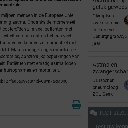
r controle.
geluk gewees
4 miljoen mensen in de Europese Unie
Olympisch
n ernstig astma. Ondanks de momenteel
zwemkampio
ticosteroïden zijn veel patiënten met
en Frederik
plexiteit van hun astma hebben veel
Deburghgraeve, 
sfactoren en kunnen ze momenteel niet
jaar
eld. Maar ernstige, ongecontroleerde
acerbaties, aanzienlijke beperkingen van
eit. Patiënten met ernstig astma lopen
Astma en
enhuisopnames en mortaliteit.
zwangerscha
Dr. Daenen,
68b127fa85a09?authid=Uuyn7axMBn8j
pneumoloog
ZOL Genk
TEST JEZE
Test uw kenn