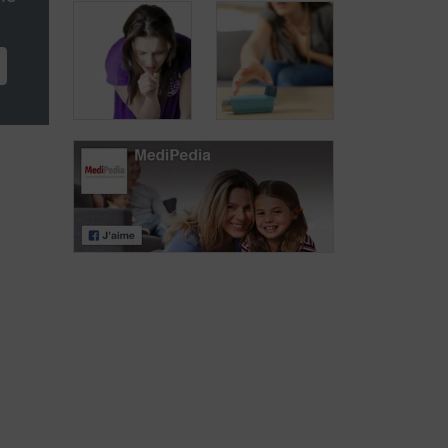
Een
behandeling
aangepast aan
Wat zijn de
de ernst van de
gevolgen van
astma
astma?
Hoe ziet een
astma-aanval
Astmahoest
eruit?