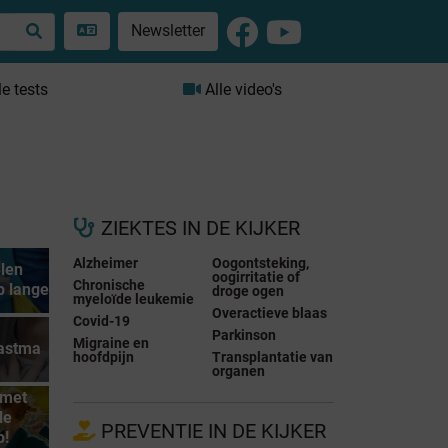
Newsletter
le tests
Alle video's
ZIEKTES IN DE KIJKER
Alzheimer
Oogontsteking,
elen
oogirritatie of
Chronische
p lange
droge ogen
myeloïde leukemie
Overactieve blaas
Covid-19
Parkinson
Migraine en
 astma
hoofdpijn
Transplantatie van
organen
 met
de
PREVENTIE IN DE KIJKER
p!