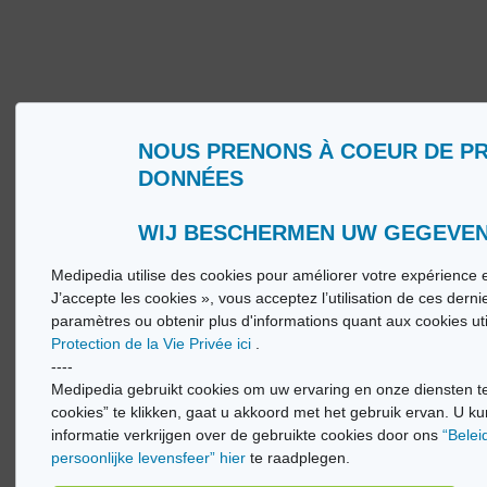
NOUS PRENONS À COEUR DE P
Wie zijn wij?
Woorde
DONNÉES
Gebruiksvoorwaarden
Medip
Beleid ter bescherming van de persoonlijke
Medip
levenssfeer
WIJ BESCHERMEN UW GEGEVE
Medipedia utilise des cookies pour améliorer votre expérience e
© Vi
J’accepte les cookies », vous acceptez l’utilisation de ces dern
paramètres ou obtenir plus d'informations quant aux cookies ut
Protection de la Vie Privée ici
.
----
Medipedia gebruikt cookies om uw ervaring en onze diensten te
cookies” te klikken, gaat u akkoord met het gebruik ervan. U ku
informatie verkrijgen over de gebruikte cookies door ons
“Belei
persoonlijke levensfeer” hier
te raadplegen.