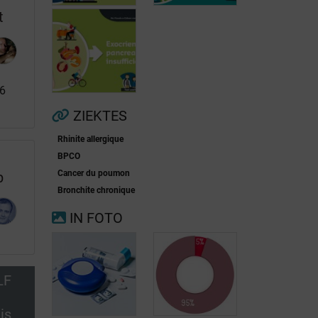
t
36
Voorkamerfibrillatie
Menopauze
ZIEKTES
Rhinite allergique
Exocriene
BPCO
pancreas-
Cancer du poumon
p
insufficiëntie
Bronchite chronique
IN FOTO
LF
is