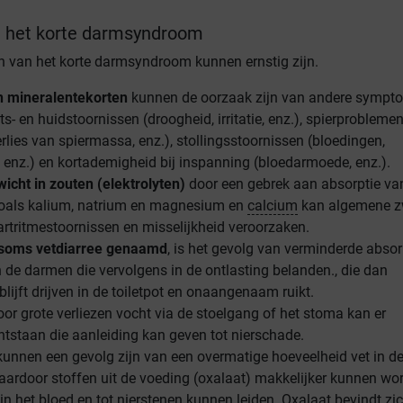
 het korte darmsyndroom
 van het korte darmsyndroom kunnen ernstig zijn.
n mineralentekorten
kunnen de oorzaak zijn van andere sympt
ts- en huidstoornissen (droogheid, irritatie, enz.), spierprobleme
rlies van spiermassa, enz.), stollingsstoornissen (bloedingen,
nz.) en kortademigheid bij inspanning (bloedarmoede, enz.).
cht in zouten (elektrolyten)
door een gebrek aan absorptie va
oals kalium, natrium en magnesium en
calcium
kan algemene z
artritmestoornissen en misselijkheid veroorzaken.
 soms vetdiarree genaamd
, is het gevolg van verminderde absor
n de darmen die vervolgens in de ontlasting belanden., die dan
 blijft drijven in de toiletpot en onaangenaam ruikt.
oor grote verliezen vocht via de stoelgang of het stoma kan er
ntstaan die aanleiding kan geven tot nierschade.
unnen een gevolg zijn van een overmatige hoeveelheid vet in d
ardoor stoffen uit de voeding (oxalaat) makkelijker kunnen wo
 het bloed en tot nierstenen kunnen leiden. Oxalaat bevindt zi