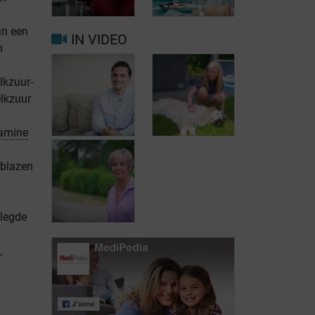
invloed op de
(SBS) en
levenskwaliteit
chirurgie
an een
IN VIDEO
n
Kortedarmsyndroom
Parenterale
lkzuur-
(SBS) en
voeding op
lkzuur
geneesmiddelen
lange termijn
tamine
eblazen
Leven met
Leven met
kortedarmsyndroom:
kortedarmsyndroom:
getuigenis van
getuigenis van
elegde
Fikri
Ilyan
,
Leven met
kortedarmsyndroom:
getuigenis van