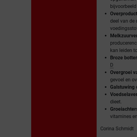
bijvoorbeeld
Overproduc
deel van de
voedingsstof
Melkzuurver
producerence
kan leiden t
Broze botte
D
Overgroei v
gevoel en ov
Galstuwing
Voedselaver
dieet.
Groeiachter
vitamines en
Corina Schmidt