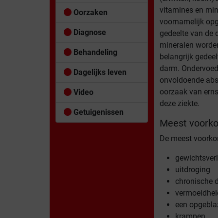
vitamines en mi
Oorzaken
voornamelijk opg
Diagnose
gedeelte van de 
mineralen worde
Behandeling
belangrijk gedee
darm. Ondervoedi
Dagelijks leven
onvoldoende abso
oorzaak van erns
Video
deze ziekte.
Getuigenissen
Meest voork
De meest voorko
gewichtsverl
uitdroging
chronische d
vermoeidhei
een opgebla
krampen