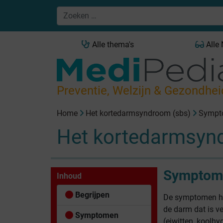
Alle thema's
Alle
Preventie, Welzijn & Gezondhei
Home
Het kortedarmsyndroom (sbs)
Sympt
Het kortedarmsyn
Symptome
Inhoud
Begrijpen
De symptomen ha
de darm dat is v
Symptomen
(eiwitten, koolhy