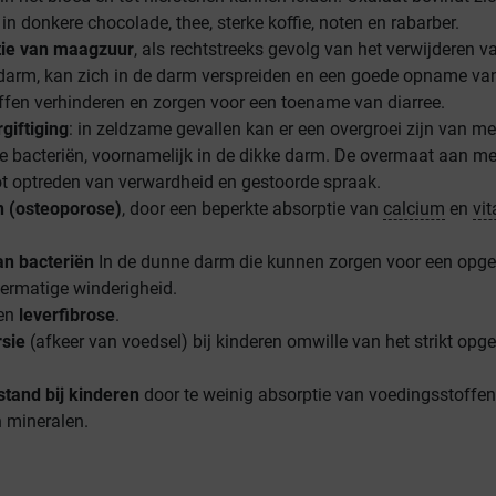
 in donkere chocolade, thee, sterke koffie, noten en rabarber.
tie van maagzuur
, als rechtstreeks gevolg van het verwijderen v
 darm, kan zich in de darm verspreiden en een goede opname va
fen verhinderen en zorgen voor een toename van diarree.
giftiging
: in zeldzame gevallen kan er een overgroei zijn van me
 bacteriën, voornamelijk in de dikke darm. De overmaat aan me
ot optreden van verwardheid en gestoorde spraak.
n (osteoporose)
, door een beperkte absorptie van
calcium
en
vi
an bacteriën
In de dunne darm die kunnen zorgen voor een opg
ermatige winderigheid.
en
leverfibrose
.
sie
(afkeer van voedsel) bij kinderen omwille van het strikt opg
stand bij kinderen
door te weinig absorptie van voedingsstoffen
 mineralen.