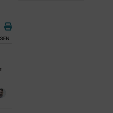
Muriel
SSEN
en