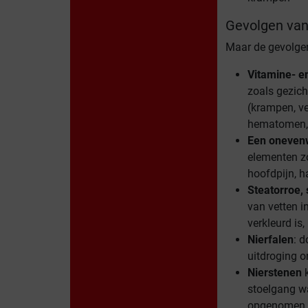
Gevolgen van
Maar de gevolgen
Vitamine- e
zoals gezich
(krampen, ve
hematomen, e
Een onevenwi
elementen z
hoofdpijn, h
Steatorroe,
van vetten i
verkleurd is,
Nierfalen
: d
uitdroging o
Nierstenen
k
stoelgang wa
opgenomen in