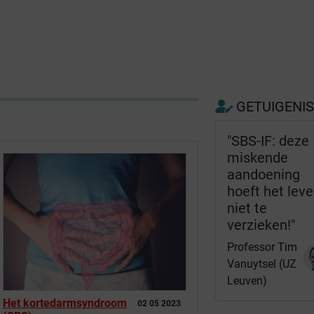
GETUIGENI
"SBS-IF: deze
miskende
aandoening
hoeft het lev
niet te
verzieken!"
Professor Tim
Vanuytsel (UZ
Leuven)
Het kortedarmsyndroom
02 05 2023