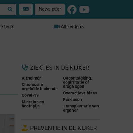
Newsletter
le tests
Alle video's
ZIEKTES IN DE KIJKER
Alzheimer
Oogontsteking,
oogirritatie of
Chronische
droge ogen
myeloïde leukemie
Overactieve blaas
Covid-19
Parkinson
Migraine en
hoofdpijn
Transplantatie van
organen
PREVENTIE IN DE KIJKER