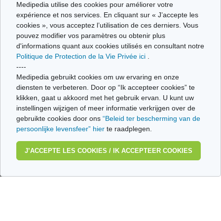
Kunnen we
Medipedia utilise des cookies pour améliorer votre
Behandeling van een
huidkanker
expérience et nos services. En cliquant sur « J’accepte les
melanoom met
(melanoom)
cookies », vous acceptez l’utilisation de ces derniers. Vous
uitzaaiingen
voorkomen?
pouvez modifier vos paramètres ou obtenir plus
d'informations quant aux cookies utilisés en consultant notre
Politique de Protection de la Vie Privée ici
.
----
Medipedia gebruikt cookies om uw ervaring en onze
diensten te verbeteren. Door op “Ik accepteer cookies” te
klikken, gaat u akkoord met het gebruik ervan. U kunt uw
instellingen wijzigen of meer informatie verkrijgen over de
Wie zijn wij?
gebruikte cookies door ons
“Beleid ter bescherming van de
Gebruiksvoorwaarden
persoonlijke levensfeer” hier
te raadplegen.
Beleid ter bescherming van de persoonlijke levenssfeer
J’ACCEPTE LES COOKIES / IK ACCEPTEER COOKIES
Woordenlijst
Medipedia FR
Medipedia NL
Contacteer ons
Stuur ons uw getuigenis
Alle thema's
Ce site respecte les principes de la charte HON Code.