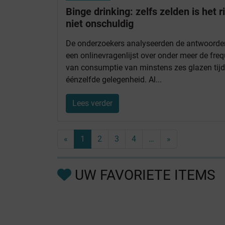
Binge drinking: zelfs zelden is het r
niet onschuldig
De onderzoekers analyseerden de antwoorde
een onlinevragenlijst over onder meer de freq
van consumptie van minstens zes glazen tij
éénzelfde gelegenheid. Al...
Lees verder
«
1
2
3
4
…
»
UW FAVORIETE ITEMS