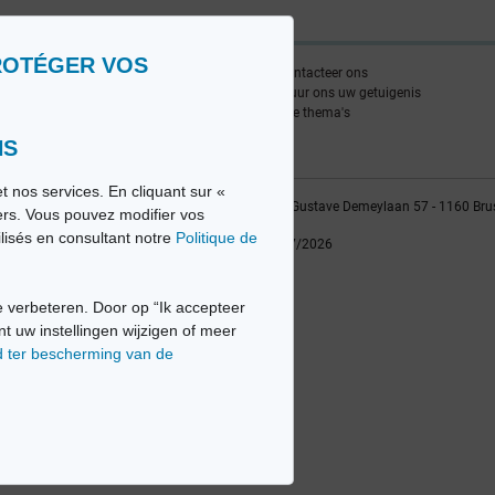
ROTÉGER VOS
nlijst
Contacteer ons
edia FR
Stuur ons uw getuigenis
edia NL
Alle thema's
NS
t nos services. En cliquant sur «
vio sa, 2014-2026 - Tous droits réservés | Avenue Gustave Demeylaan 57 - 1160 Bru
iers. Vous pouvez modifier vos
ilisés en consultant notre
Politique de
Laatste update: 22/07/2026
 verbeteren. Door op “Ik accepteer
nt uw instellingen wijzigen of meer
d ter bescherming van de