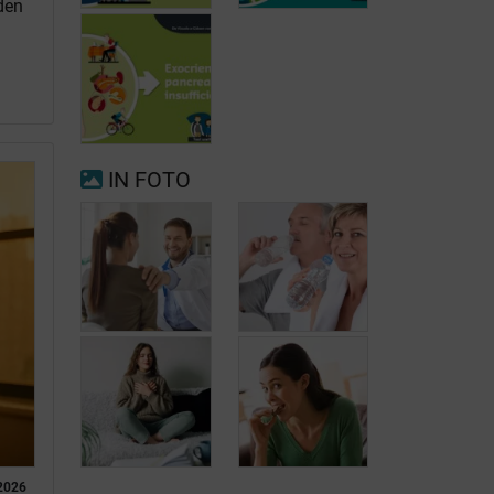
den
Voorkamerfibrillatie
Menopauze
IN FOTO
Exocriene
pancreas-
insufficiëntie
Wanneer
opnieuw uw arts
raadplegen bij
Hoofdpijn
migraine of
dagelijks
hoofdpijn?
voorkomen
2026