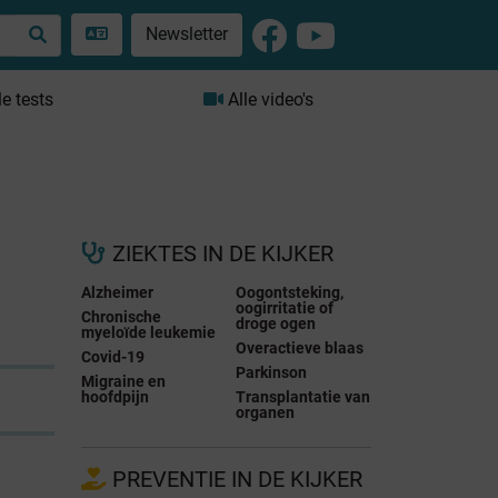
Newsletter
le tests
Alle video's
ZIEKTES IN DE KIJKER
Alzheimer
Oogontsteking,
oogirritatie of
Chronische
droge ogen
myeloïde leukemie
Overactieve blaas
Covid-19
Parkinson
Migraine en
hoofdpijn
Transplantatie van
organen
PREVENTIE IN DE KIJKER