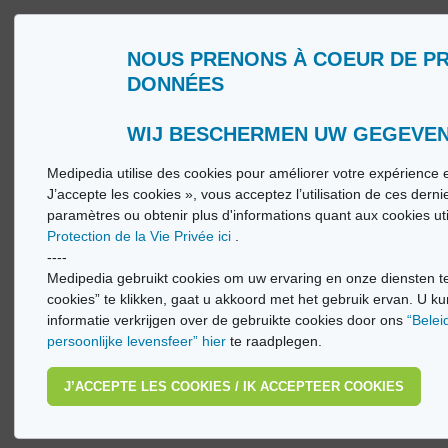
NOUS PRENONS À COEUR DE P
Wie zijn wij?
Woorde
DONNÉES
Gebruiksvoorwaarden
Medip
Beleid ter bescherming van de persoonlijke
Medip
levenssfeer
WIJ BESCHERMEN UW GEGEVE
Medipedia utilise des cookies pour améliorer votre expérience e
© Vi
J’accepte les cookies », vous acceptez l’utilisation de ces dern
paramètres ou obtenir plus d'informations quant aux cookies ut
Protection de la Vie Privée ici
.
----
Medipedia gebruikt cookies om uw ervaring en onze diensten te
cookies” te klikken, gaat u akkoord met het gebruik ervan. U ku
informatie verkrijgen over de gebruikte cookies door ons
“Belei
persoonlijke levensfeer” hier
te raadplegen.
J’ACCEPTE LES COOKIES / IK ACCEPTEER COOKIES