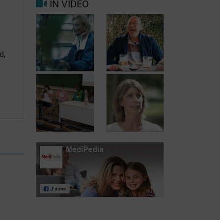
IN VIDEO
Trigger- en
Beter leven met
risicofactoren
migraine in het
voor migraine
dagelijks leven
en hoofdpijn
d,
Jean, 58 jaar,
Carole, 55 jaar,
geniet van het
vond een
leven, ondanks
oplossing voor
het feit dat hij
haar
met urineverlies
urineverlies
kampt
Dag van de
Lymfoompatiënten:
Dag van de
Mariangela
Lymfoompatiënten:
Fiorente,
Prof. Virginie De
ALWB
Wilde