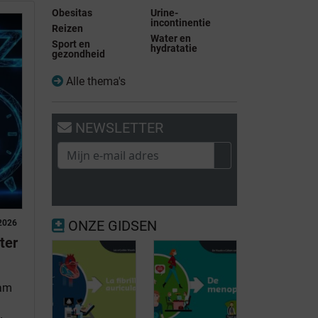
Obesitas
Urine-
incontinentie
Reizen
Water en
Sport en
hydratatie
gezondheid
Alle thema's
NEWSLETTER
ONZE GIDSEN
2026
ter
eam