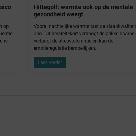
isico
Hittegolf: warmte ook op de mentale
gezondheid weegt
n op
Vooral
nachtelijke warmte tast de slaapkwaliteit
uentie
aan
. Dit hersteltekort verhoogt de prikkelbaarhei
dens
verlaagt de stresstolerantie en kan de
emotieregulatie bemoeilijken...
Lees verder