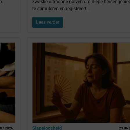
p.
zwakke ultrasone golven om diepe hersengebie
te stimuleren en registreert...
Lees verder
Slapeloosheid
 07 2026
29 06 