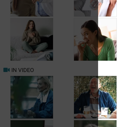
Wanneer opnieuw
uw arts raadplegen
bij migraine of
Hoofdpijn dagelijks
hoofdpijn?
voorkomen
IN VIDEO
Trigger- en
Beter leven met
risicofactoren voor
migraine in het
migraine en
dagelijks leven
hoofdpijn