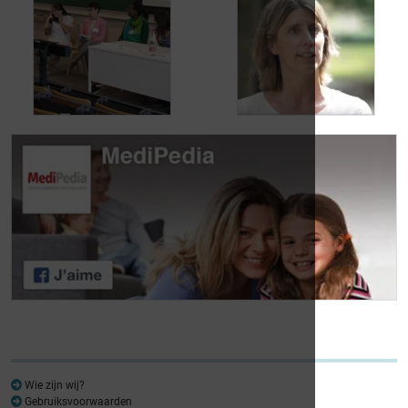
Jean, 58 jaar,
Carole, 55 jaar,
geniet van het leven,
vond een oplossing
ondanks het feit dat
voor haar
hij met urineverlies
urineverlies
kampt
Dag van de
Dag van de
Lymfoompatiënten:
Lymfoompatiënten:
Mariangela Fiorente,
Prof. Virginie De
ALWB
Wilde
Wie zijn wij?
Gebruiksvoorwaarden