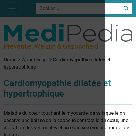
Preventie, Welzijn & Gezondheid
Home
Woordenlijst
Cardiomyopathie dilatée et
hypertrophique
Cardiomyopathie dilatée et
hypertrophique
Maladie du cœur touchant le myocarde, dans laquelle on
observe une baisse de la capacité contractile du cœur, une
dilatation des ventricules et un épaississement anormal de
la paroi.