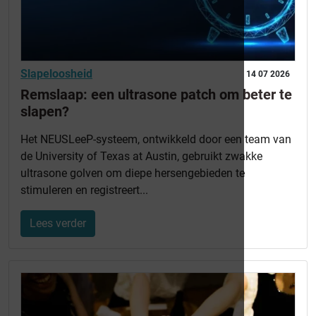
Slapeloosheid
14 07 2026
Remslaap: een ultrasone patch om beter te
slapen?
Het NEUSLeeP-systeem, ontwikkeld door een team van
de University of Texas at Austin, gebruikt zwakke
ultrasone golven om diepe hersengebieden te
stimuleren en registreert...
Lees verder