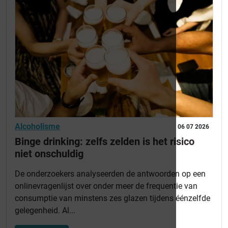
Alcoholisme
06 07 2026
Binge drinking: zelfs zelden is het risico
niet onschuldig
De onderzoekers analyseerden de antwoorden op een
onlinevragenlijst over onder meer de frequentie van
consumptie van minstens zes glazen tijdens éénzelfde
gelegenheid. Al...