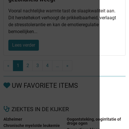
Vooral
nachtelijke warmte tast de slaapkwaliteit aan
.
Dit hersteltekort verhoogt de prikkelbaarheid, verlaagt
de stresstolerantie en kan de emotieregulatie
bemoeilijken...
Lees verder
«
1
2
3
4
…
»
UW FAVORIETE ITEMS
ZIEKTES IN DE KIJKER
Alzheimer
Oogontsteking, oogirritatie of
droge ogen
Chronische myeloïde leukemie