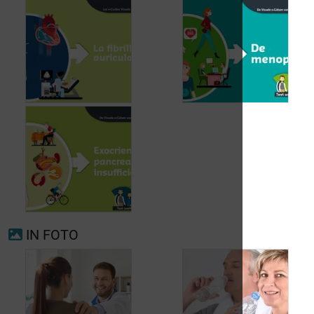
Voorkamerfibrillatie
Menopauze
IN FOTO
Exocriene pancreas-
insufficiëntie