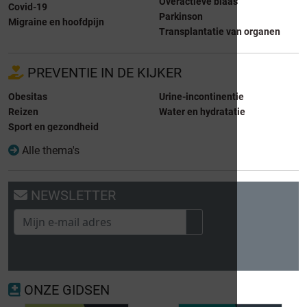
Overactieve blaas
Covid-19
Parkinson
Migraine en hoofdpijn
Transplantatie van organen
PREVENTIE IN DE KIJKER
Obesitas
Urine-incontinentie
Reizen
Water en hydratatie
Sport en gezondheid
Alle thema's
NEWSLETTER
ONZE GIDSEN