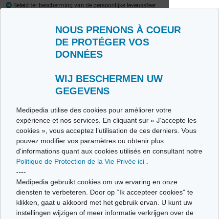
Beleid ter bescherming van de persoonlijke levenssfeer
Woordenlijst
NOUS PRENONS À COEUR
Medipedia FR
Medipedia NL
DE PROTÉGER VOS
DONNÉES
Contacteer ons
Stuur ons uw getuigenis
Alle thema's
WIJ BESCHERMEN UW
GEGEVENS
Ce site respecte les principes de la charte HON Code.
Medipedia utilise des cookies pour améliorer votre
expérience et nos services. En cliquant sur « J’accepte les
cookies », vous acceptez l’utilisation de ces derniers. Vous
pouvez modifier vos paramètres ou obtenir plus
© Vivio sa, 2014-2026 - Tous droits réservés | Avenue Gustave Demeylaan 57 -
d'informations quant aux cookies utilisés en consultant notre
1160 Brussels
Politique de Protection de la Vie Privée ici
.
Laatste update: 22/07/2026
----
Medipedia gebruikt cookies om uw ervaring en onze
diensten te verbeteren. Door op “Ik accepteer cookies” te
klikken, gaat u akkoord met het gebruik ervan. U kunt uw
instellingen wijzigen of meer informatie verkrijgen over de