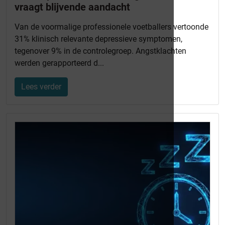
vraagt blijvende aandacht
Van de voormalige professionele voetballers vertoonde
31% klinisch relevante depressieve symptomen,
tegenover 9% in de controlegroep. Angstklachten
werden gerapporteerd d...
Lees verder