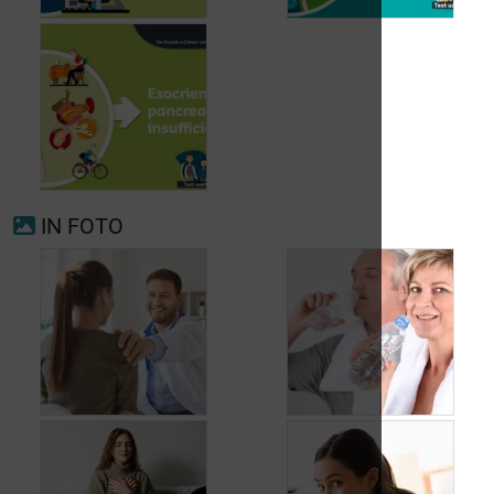
Voorkamerfibrillatie
Menopauze
IN FOTO
Exocriene pancreas-
insufficiëntie
Wanneer opnieuw