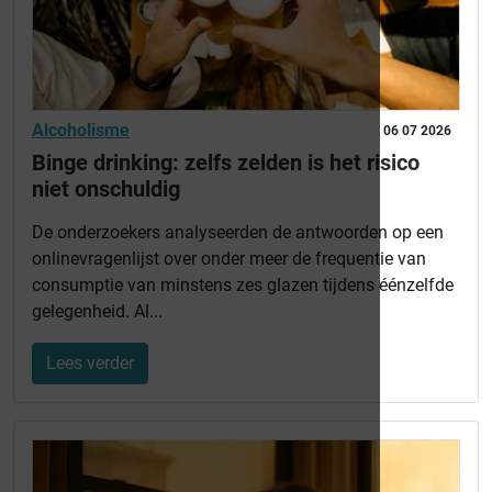
Alcoholisme
06 07 2026
Binge drinking: zelfs zelden is het risico
niet onschuldig
De onderzoekers analyseerden de antwoorden op een
onlinevragenlijst over onder meer de frequentie van
consumptie van minstens zes glazen tijdens éénzelfde
gelegenheid. Al...
Lees verder