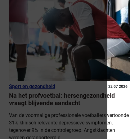
Sport en gezondheid
22 07 2026
Na het profvoetbal: hersengezondheid
vraagt blijvende aandacht
Van de voormalige professionele voetballers vertoonde
31% klinisch relevante depressieve symptomen,
tegenover 9% in de controlegroep. Angstklachten
werden gerapporteerd d...