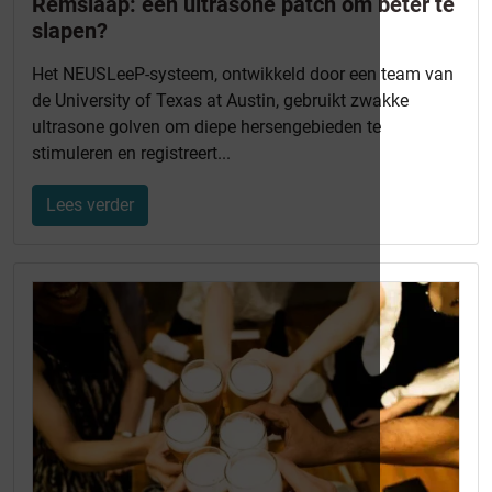
Remslaap: een ultrasone patch om beter te
slapen?
Het NEUSLeeP-systeem, ontwikkeld door een team van
de University of Texas at Austin, gebruikt zwakke
ultrasone golven om diepe hersengebieden te
stimuleren en registreert...
Lees verder