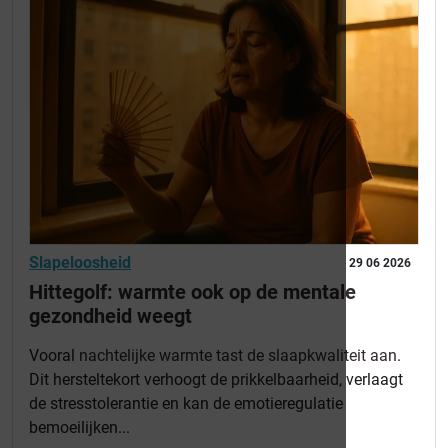
Slapeloosheid
29 06 2026
Hittegolf: warmte ook op de mentale
gezondheid weegt
Vooral
nachtelijke warmte tast de slaapkwaliteit aan
.
Dit hersteltekort verhoogt de prikkelbaarheid, verlaagt
de stresstolerantie en kan de emotieregulatie
bemoeilijken...