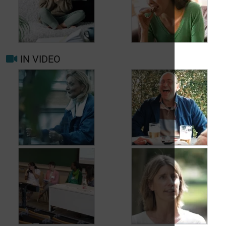
uw arts raadplegen
bij migraine of
Hoofdpijn dagelijks
hoofdpijn?
voorkomen
IN VIDEO
Trigger- en
Beter leven met
risicofactoren voor
migraine in het
migraine en
dagelijks leven
hoofdpijn
Jean, 58 jaar,
Carole, 55 jaar,
geniet van het leven,
vond een oplossing
ondanks het feit dat
voor haar
hij met urineverlies
urineverlies
kampt