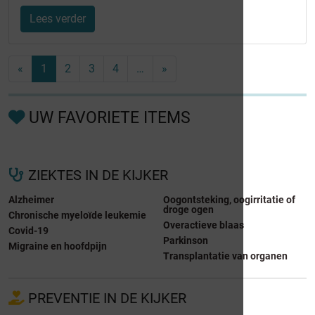
Lees verder
«
1
2
3
4
…
»
UW FAVORIETE ITEMS
ZIEKTES IN DE KIJKER
Alzheimer
Oogontsteking, oogirritatie of
droge ogen
Chronische myeloïde leukemie
Overactieve blaas
Covid-19
Parkinson
Migraine en hoofdpijn
Transplantatie van organen
PREVENTIE IN DE KIJKER