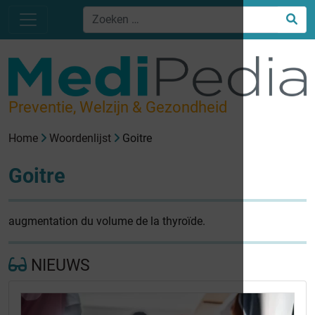
Preventie, Welzijn & Gezondheid
Home
Woordenlijst
Goitre
Goitre
augmentation du volume de la thyroïde.
NIEUWS