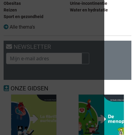
Obesitas
Urine-incontinentie
Reizen
Water en hydratatie
Sport en gezondheid
Alle thema's
NEWSLETTER
ONZE GIDSEN