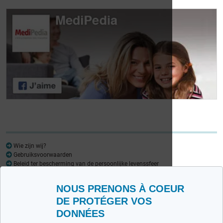
Dag van de
Dag van de
Lymfoompatiënten:
Lymfoompatiënten:
Mariangela Fiorente,
Prof. Virginie De
ALWB
Wilde
Wie zijn wij?
Gebruiksvoorwaarden
Beleid ter bescherming van de persoonlijke levenssfeer
Woordenlijst
NOUS PRENONS À COEUR
Medipedia FR
Medipedia NL
DE PROTÉGER VOS
DONNÉES
Contacteer ons