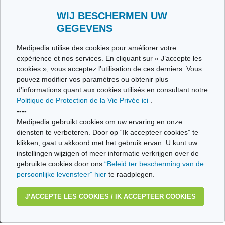
Stuur ons uw getuigenis
Alle thema's
WIJ BESCHERMEN UW
GEGEVENS
Ce site respecte les principes de la charte HON Code.
Medipedia utilise des cookies pour améliorer votre
expérience et nos services. En cliquant sur « J’accepte les
cookies », vous acceptez l’utilisation de ces derniers. Vous
pouvez modifier vos paramètres ou obtenir plus
© Vivio sa, 2014-2026 - Tous droits réservés | Avenue Gustave Demeylaan 57 -
d'informations quant aux cookies utilisés en consultant notre
1160 Brussels
Politique de Protection de la Vie Privée ici
.
Laatste update: 22/07/2026
----
Medipedia gebruikt cookies om uw ervaring en onze
diensten te verbeteren. Door op “Ik accepteer cookies” te
klikken, gaat u akkoord met het gebruik ervan. U kunt uw
instellingen wijzigen of meer informatie verkrijgen over de
gebruikte cookies door ons
“Beleid ter bescherming van de
persoonlijke levensfeer” hier
te raadplegen.
J’ACCEPTE LES COOKIES / IK ACCEPTEER COOKIES