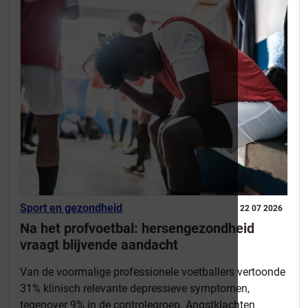
Sport en gezondheid
22 07 2026
Na het profvoetbal: hersengezondheid
vraagt blijvende aandacht
Van de voormalige professionele voetballers vertoonde
31% klinisch relevante depressieve symptomen,
tegenover 9% in de controlegroep. Angstklachten