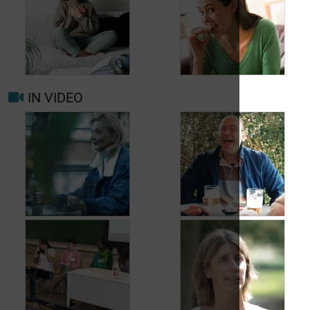
Wanneer opnieuw
uw arts raadplegen
bij migraine of
Hoofdpijn dagelijks
hoofdpijn?
voorkomen
IN VIDEO
Trigger- en
Beter leven met
risicofactoren voor
migraine in het
migraine en
dagelijks leven
hoofdpijn
Jean, 58 jaar,
Carole, 55 jaar,
geniet van het leven,
vond een oplossing
ondanks het feit dat
voor haar
hij met urineverlies
urineverlies
kampt