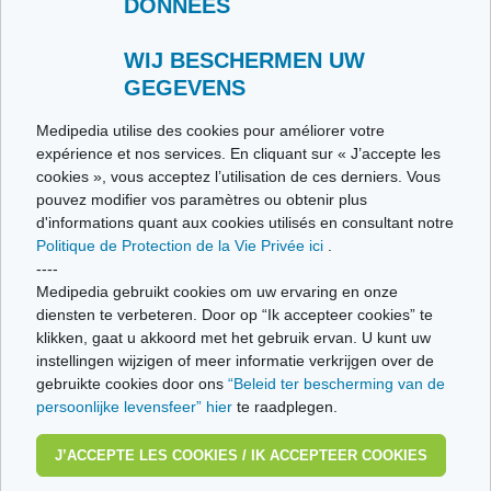
DONNÉES
Contacteer ons
Stuur ons uw getuigenis
Alle thema's
WIJ BESCHERMEN UW
GEGEVENS
Ce site respecte les principes de la charte HON Code.
Medipedia utilise des cookies pour améliorer votre
expérience et nos services. En cliquant sur « J’accepte les
cookies », vous acceptez l’utilisation de ces derniers. Vous
pouvez modifier vos paramètres ou obtenir plus
© Vivio sa, 2014-2026 - Tous droits réservés | Avenue Gustave Demeylaan 57 -
d'informations quant aux cookies utilisés en consultant notre
1160 Brussels
Politique de Protection de la Vie Privée ici
.
Laatste update: 22/07/2026
----
Medipedia gebruikt cookies om uw ervaring en onze
diensten te verbeteren. Door op “Ik accepteer cookies” te
klikken, gaat u akkoord met het gebruik ervan. U kunt uw
instellingen wijzigen of meer informatie verkrijgen over de
gebruikte cookies door ons
“Beleid ter bescherming van de
persoonlijke levensfeer” hier
te raadplegen.
J’ACCEPTE LES COOKIES / IK ACCEPTEER COOKIES