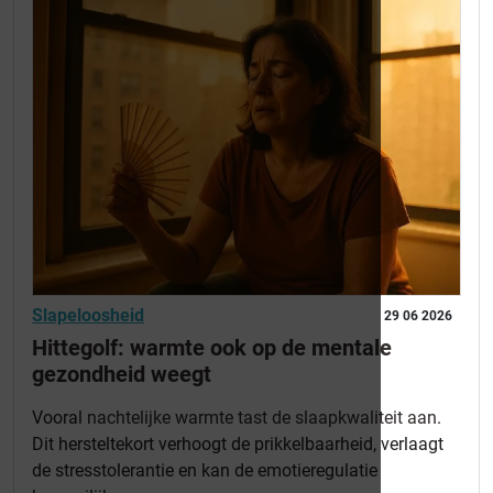
Slapeloosheid
29 06 2026
Hittegolf: warmte ook op de mentale
gezondheid weegt
Vooral
nachtelijke warmte tast de slaapkwaliteit aan
.
Dit hersteltekort verhoogt de prikkelbaarheid, verlaagt
de stresstolerantie en kan de emotieregulatie