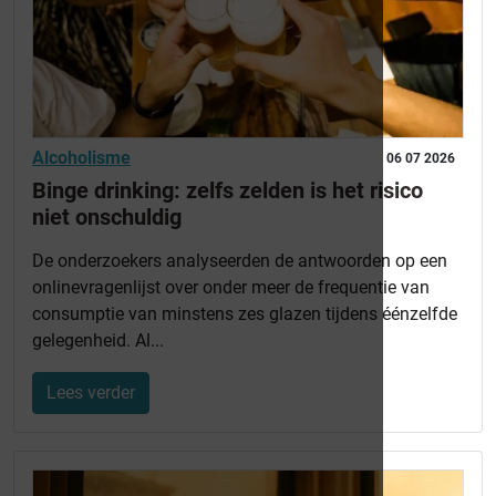
Alcoholisme
06 07 2026
Binge drinking: zelfs zelden is het risico
niet onschuldig
De onderzoekers analyseerden de antwoorden op een
onlinevragenlijst over onder meer de frequentie van
consumptie van minstens zes glazen tijdens éénzelfde
gelegenheid. Al...
Lees verder