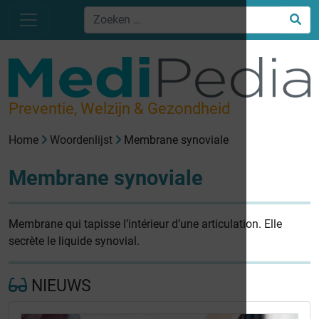
Preventie, Welzijn & Gezondheid
Home
Woordenlijst
Membrane synoviale
Membrane synoviale
Membrane qui tapisse l’intérieur d’une articulation. Elle
secrète le liquide synovial.
NIEUWS