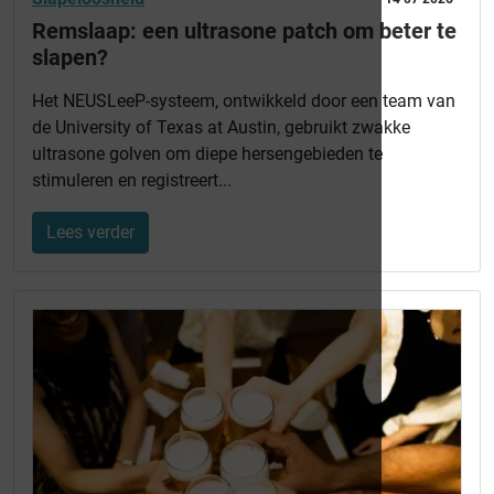
Remslaap: een ultrasone patch om beter te
slapen?
Het NEUSLeeP-systeem, ontwikkeld door een team van
de University of Texas at Austin, gebruikt zwakke
ultrasone golven om diepe hersengebieden te
stimuleren en registreert...
Lees verder