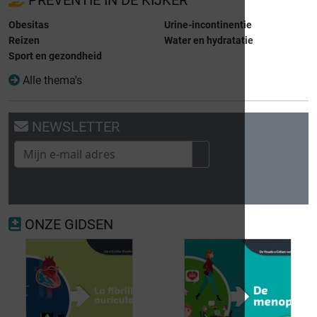
Obesitas
Urine-incontinentie
Reizen
Water en hydratatie
Sport en gezondheid
Alle thema's
NEWSLETTER
ONZE GIDSEN