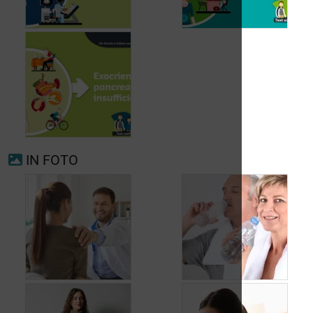
Voorkamerfibrillatie
Menopauze
IN FOTO
Exocriene pancreas-
insufficiëntie