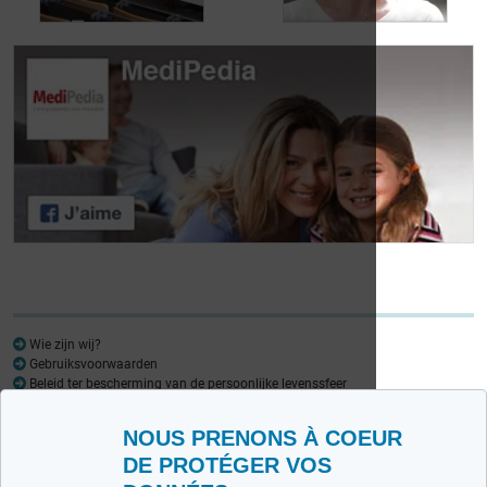
Dag van de
Dag van de
Lymfoompatiënten:
Lymfoompatiënten:
Mariangela Fiorente,
Prof. Virginie De
ALWB
Wilde
Wie zijn wij?
Gebruiksvoorwaarden
Beleid ter bescherming van de persoonlijke levenssfeer
Woordenlijst
NOUS PRENONS À COEUR
Medipedia FR
Medipedia NL
DE PROTÉGER VOS