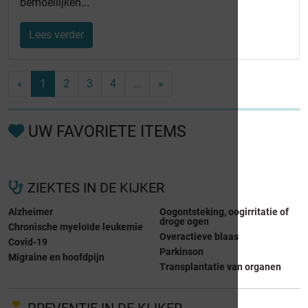
bemoeilijken...
Lees verder
«
1
2
3
4
…
»
UW FAVORIETE ITEMS
ZIEKTES IN DE KIJKER
Alzheimer
Oogontsteking, oogirritatie of
droge ogen
Chronische myeloïde leukemie
Overactieve blaas
Covid-19
Parkinson
Migraine en hoofdpijn
Transplantatie van organen
PREVENTIE IN DE KIJKER