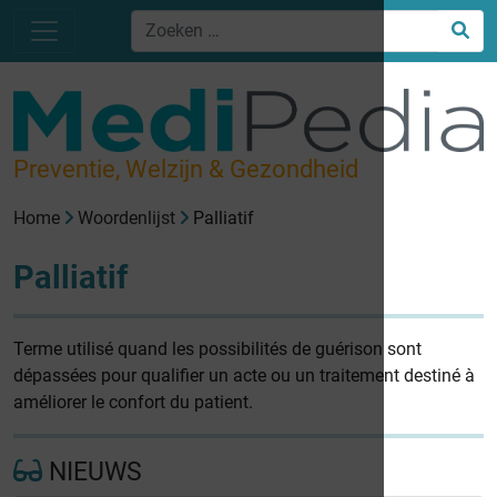
Preventie, Welzijn & Gezondheid
Home
Woordenlijst
Palliatif
Palliatif
Terme utilisé quand les possibilités de guérison sont
dépassées pour qualifier un acte ou un traitement destiné à
améliorer le confort du patient.
NIEUWS