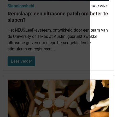
Slapeloosheid
14 07 2026
Remslaap: een ultrasone patch om beter te
slapen?
Het NEUSLeeP-systeem, ontwikkeld door een team van
de University of Texas at Austin, gebruikt zwakke
ultrasone golven om diepe hersengebieden te
stimuleren en registreert...
Lees verder