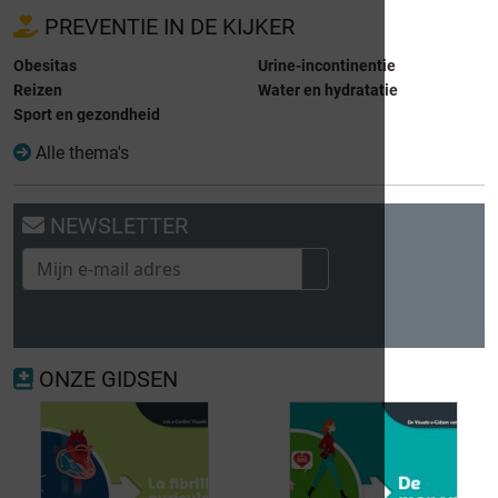
PREVENTIE IN DE KIJKER
Obesitas
Urine-incontinentie
Reizen
Water en hydratatie
Sport en gezondheid
Alle thema's
NEWSLETTER
ONZE GIDSEN