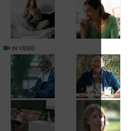
Wanneer opnieuw
uw arts raadplegen
bij migraine of
Hoofdpijn dagelijks
hoofdpijn?
voorkomen
IN VIDEO
Trigger- en
Beter leven met
risicofactoren voor
migraine in het
migraine en
dagelijks leven
hoofdpijn
Jean, 58 jaar,
Carole, 55 jaar,
geniet van het leven,
vond een oplossing
ondanks het feit dat
voor haar
hij met urineverlies