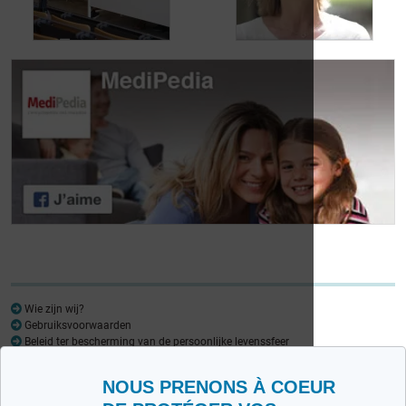
urineverlies
kampt
Dag van de
Dag van de
Lymfoompatiënten:
Lymfoompatiënten:
Mariangela Fiorente,
Prof. Virginie De
ALWB
Wilde
Wie zijn wij?
Gebruiksvoorwaarden
Beleid ter bescherming van de persoonlijke levenssfeer
Woordenlijst
NOUS PRENONS À COEUR
Medipedia FR
Medipedia NL