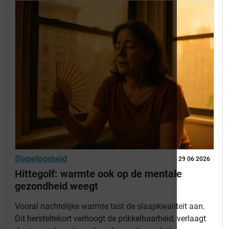
Slapeloosheid
29 06 2026
Hittegolf: warmte ook op de mentale
gezondheid weegt
Vooral
nachtelijke warmte tast de slaapkwaliteit aan
.
Dit hersteltekort verhoogt de prikkelbaarheid, verlaagt