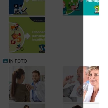
Voorkamerfibrillatie
Menopauze
IN FOTO
Exocriene pancreas-
insufficiëntie