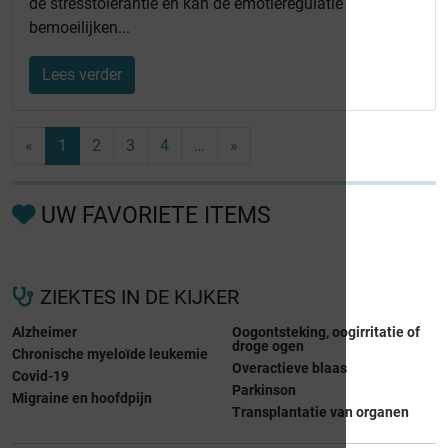
de stresstolerantie en kan de emotieregulatie
bemoeilijken...
Lees verder
«
1
2
3
4
…
»
UW FAVORIETE ITEMS
ZIEKTES IN DE KIJKER
Alzheimer
Oogontsteking, oogirritatie of
droge ogen
Chronische myeloïde leukemie
Overactieve blaas
Covid-19
Parkinson
Migraine en hoofdpijn
Transplantatie van organen