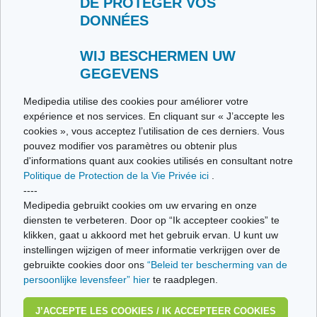
DE PROTÉGER VOS
DONNÉES
Contacteer ons
Stuur ons uw getuigenis
Alle thema's
WIJ BESCHERMEN UW
GEGEVENS
Ce site respecte les principes de la charte HON Code.
Medipedia utilise des cookies pour améliorer votre
expérience et nos services. En cliquant sur « J’accepte les
cookies », vous acceptez l’utilisation de ces derniers. Vous
pouvez modifier vos paramètres ou obtenir plus
© Vivio sa, 2014-2026 - Tous droits réservés | Avenue Gustave Demeylaan 57 -
d'informations quant aux cookies utilisés en consultant notre
1160 Brussels
Politique de Protection de la Vie Privée ici
.
Laatste update: 22/07/2026
----
Medipedia gebruikt cookies om uw ervaring en onze
diensten te verbeteren. Door op “Ik accepteer cookies” te
klikken, gaat u akkoord met het gebruik ervan. U kunt uw
instellingen wijzigen of meer informatie verkrijgen over de
gebruikte cookies door ons
“Beleid ter bescherming van de
persoonlijke levensfeer” hier
te raadplegen.
J’ACCEPTE LES COOKIES / IK ACCEPTEER COOKIES