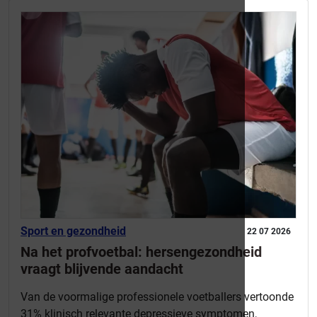
Sport en gezondheid
22 07 2026
Na het profvoetbal: hersengezondheid
vraagt blijvende aandacht
Van de voormalige professionele voetballers vertoonde
31% klinisch relevante depressieve symptomen,