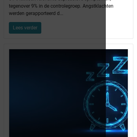
tegenover 9% in de controlegroep. Angstklachten
werden gerapporteerd d...
Lees verder