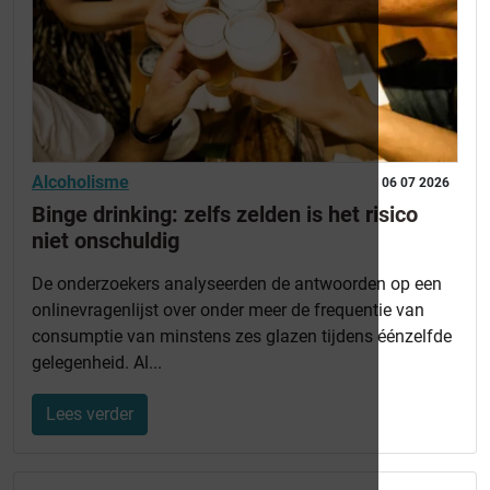
Alcoholisme
06 07 2026
Binge drinking: zelfs zelden is het risico
niet onschuldig
De onderzoekers analyseerden de antwoorden op een
onlinevragenlijst over onder meer de frequentie van
consumptie van minstens zes glazen tijdens éénzelfde
gelegenheid. Al...
Lees verder