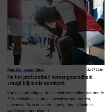
Sport en gezondheid
22 07 2026
Na het profvoetbal: hersengezondheid
vraagt blijvende aandacht
Van de voormalige professionele voetballers vertoonde
31% klinisch relevante depressieve symptomen,
tegenover 9% in de controlegroep. Angstklachten
werden gerapporteerd d...