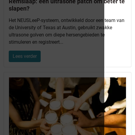
Remslaap: een ultrasone patch om beter te
slapen?
Het NEUSLeeP-systeem, ontwikkeld door een team van
de University of Texas at Austin, gebruikt zwakke
ultrasone golven om diepe hersengebieden te
stimuleren en registreert...
Lees verder