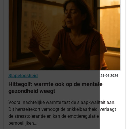
Slapeloosheid
29 06 2026
Hittegolf: warmte ook op de mentale
gezondheid weegt
Vooral
nachtelijke warmte tast de slaapkwaliteit aan
.
Dit hersteltekort verhoogt de prikkelbaarheid, verlaagt
de stresstolerantie en kan de emotieregulatie
bemoeilijken...