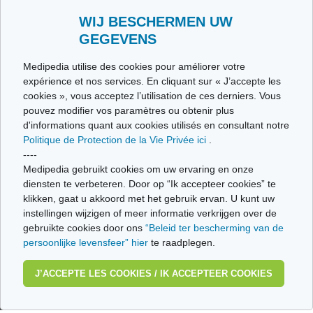
Stuur ons uw getuigenis
Alle thema's
WIJ BESCHERMEN UW
GEGEVENS
Ce site respecte les principes de la charte HON Code.
Medipedia utilise des cookies pour améliorer votre
expérience et nos services. En cliquant sur « J’accepte les
cookies », vous acceptez l’utilisation de ces derniers. Vous
pouvez modifier vos paramètres ou obtenir plus
© Vivio sa, 2014-2026 - Tous droits réservés | Avenue Gustave Demeylaan 57 -
d'informations quant aux cookies utilisés en consultant notre
1160 Brussels
Politique de Protection de la Vie Privée ici
.
Laatste update: 22/07/2026
----
Medipedia gebruikt cookies om uw ervaring en onze
diensten te verbeteren. Door op “Ik accepteer cookies” te
klikken, gaat u akkoord met het gebruik ervan. U kunt uw
instellingen wijzigen of meer informatie verkrijgen over de
gebruikte cookies door ons
“Beleid ter bescherming van de
persoonlijke levensfeer” hier
te raadplegen.
J’ACCEPTE LES COOKIES / IK ACCEPTEER COOKIES