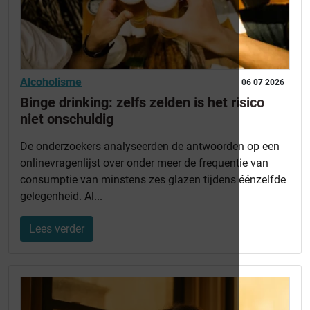
Alcoholisme
06 07 2026
Binge drinking: zelfs zelden is het risico
niet onschuldig
De onderzoekers analyseerden de antwoorden op een
onlinevragenlijst over onder meer de frequentie van
consumptie van minstens zes glazen tijdens éénzelfde
gelegenheid. Al...
Lees verder