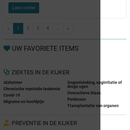
Lees verder
«
1
2
3
4
…
»
UW FAVORIETE ITEMS
ZIEKTES IN DE KIJKER
Alzheimer
Oogontsteking, oogirritatie of
droge ogen
Chronische myeloïde leukemie
Overactieve blaas
Covid-19
Parkinson
Migraine en hoofdpijn
Transplantatie van organen
PREVENTIE IN DE KIJKER