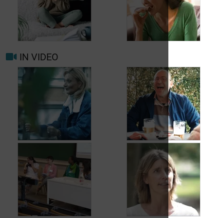
uw arts raadplegen
bij migraine of
Hoofdpijn dagelijks
hoofdpijn?
voorkomen
IN VIDEO
Trigger- en
Beter leven met
risicofactoren voor
migraine in het
migraine en
dagelijks leven
hoofdpijn
Jean, 58 jaar,
Carole, 55 jaar,
geniet van het leven,
vond een oplossing
ondanks het feit dat
voor haar
hij met urineverlies
urineverlies
kampt