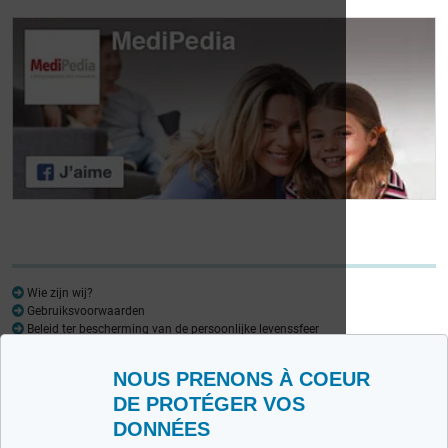
Dag van de
Dag van de
Lymfoompatiënten:
Lymfoompatiënten:
Mariangela Fiorente,
Prof. Virginie De
ALWB
Wilde
Wie zijn wij?
Gebruiksvoorwaarden
Beleid ter bescherming van de persoonlijke levenssfeer
Woordenlijst
NOUS PRENONS À COEUR
Medipedia FR
Medipedia NL
DE PROTÉGER VOS
DONNÉES
Contacteer ons