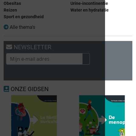
Obesitas
Urine-incontinentie
Reizen
Water en hydratatie
Sport en gezondheid
Alle thema's
NEWSLETTER
ONZE GIDSEN