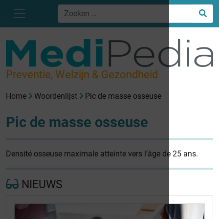
Preventie, Welzijn & Gezondheid
Home
Woordenlijst
Pic de masse osseuse
Pic de masse osseuse
Densité osseuse maximale atteinte vers l’âge de 25 ans.
NIEUWS