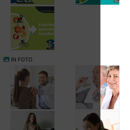
Voorkamerfibrillatie
Menopauze
IN FOTO
Exocriene pancreas-
insufficiëntie
Wanneer opnieuw