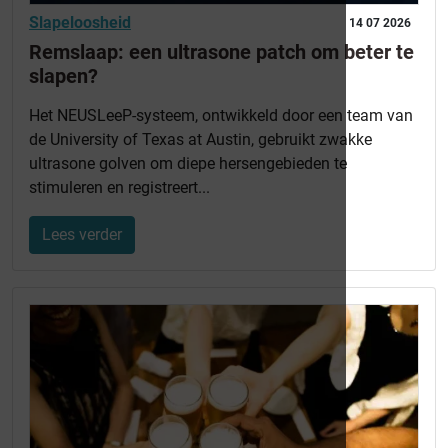
Slapeloosheid
14 07 2026
Remslaap: een ultrasone patch om beter te
slapen?
Het NEUSLeeP-systeem, ontwikkeld door een team van
de University of Texas at Austin, gebruikt zwakke
ultrasone golven om diepe hersengebieden te
stimuleren en registreert...
Lees verder