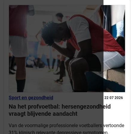
Sport en gezondheid
22 07 2026
Na het profvoetbal: hersengezondheid
vraagt blijvende aandacht
Van de voormalige professionele voetballers vertoonde
31% klinisch relevante depressieve symptomen,