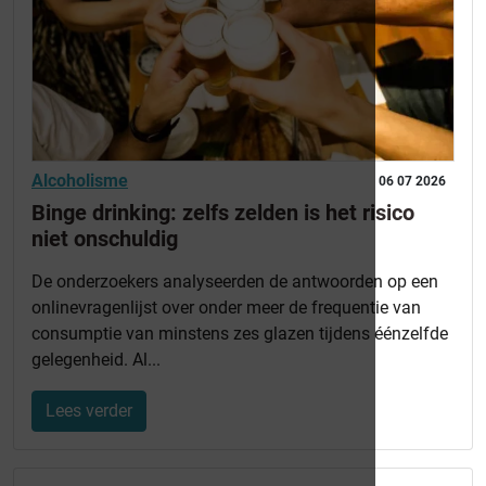
Alcoholisme
06 07 2026
Binge drinking: zelfs zelden is het risico
niet onschuldig
De onderzoekers analyseerden de antwoorden op een
onlinevragenlijst over onder meer de frequentie van
consumptie van minstens zes glazen tijdens éénzelfde
gelegenheid. Al...
Lees verder