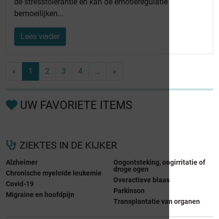
de stresstolerantie en kan de emotieregulatie
bemoeilijken...
Lees verder
«
1
2
3
4
…
»
UW FAVORIETE ITEMS
ZIEKTES IN DE KIJKER
Alzheimer
Oogontsteking, oogirritatie of
droge ogen
Chronische myeloïde leukemie
Overactieve blaas
Covid-19
Parkinson
Migraine en hoofdpijn
Transplantatie van organen