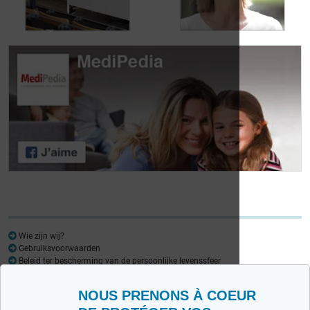
urineverlies
kampt
Dag van de
Dag van de
Lymfoompatiënten:
Lymfoompatiënten:
Mariangela Fiorente,
Prof. Virginie De
ALWB
Wilde
Wie zijn wij?
Gebruiksvoorwaarden
Beleid ter bescherming van de persoonlijke levenssfeer
Woordenlijst
NOUS PRENONS À COEUR
Medipedia FR
Medipedia NL