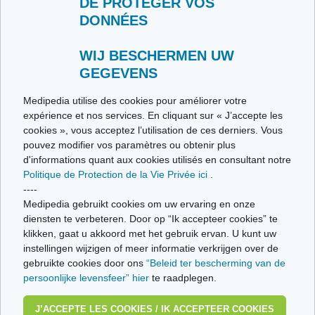
DE PROTÉGER VOS
DONNÉES
Contacteer ons
Stuur ons uw getuigenis
Alle thema's
WIJ BESCHERMEN UW
GEGEVENS
Ce site respecte les principes de la charte HON Code.
Medipedia utilise des cookies pour améliorer votre
expérience et nos services. En cliquant sur « J’accepte les
cookies », vous acceptez l’utilisation de ces derniers. Vous
pouvez modifier vos paramètres ou obtenir plus
© Vivio sa, 2014-2026 - Tous droits réservés | Avenue Gustave Demeylaan 57 -
d'informations quant aux cookies utilisés en consultant notre
1160 Brussels
Politique de Protection de la Vie Privée ici
.
Laatste update: 22/07/2026
----
Medipedia gebruikt cookies om uw ervaring en onze
diensten te verbeteren. Door op “Ik accepteer cookies” te
klikken, gaat u akkoord met het gebruik ervan. U kunt uw
instellingen wijzigen of meer informatie verkrijgen over de
gebruikte cookies door ons
“Beleid ter bescherming van de
persoonlijke levensfeer” hier
te raadplegen.
J’ACCEPTE LES COOKIES / IK ACCEPTEER COOKIES