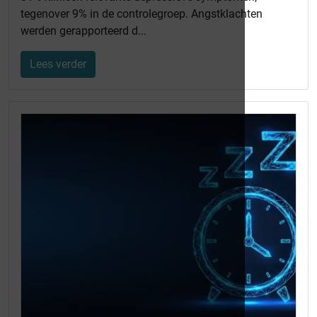
tegenover 9% in de controlegroep. Angstklachten
werden gerapporteerd d...
Lees verder