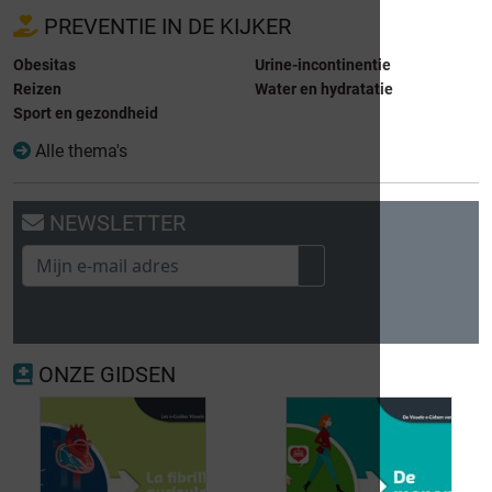
PREVENTIE IN DE KIJKER
Obesitas
Urine-incontinentie
Reizen
Water en hydratatie
Sport en gezondheid
Alle thema's
NEWSLETTER
ONZE GIDSEN