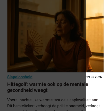
Slapeloosheid
29 06 2026
Hittegolf: warmte ook op de mentale
gezondheid weegt
Vooral
nachtelijke warmte tast de slaapkwaliteit aan
.
Dit hersteltekort verhoogt de prikkelbaarheid, verlaagt