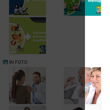
Voorkamerfibrillatie
Menopauze
IN FOTO
Exocriene pancreas-
insufficiëntie