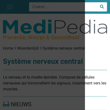
Preventie, Welzijn & Gezondheid
Home
Woordenlijst
Système nerveux central
Système nerveux central
Le cerveau et la moelle épinière. Composé de cellules
nerveuses qui transmettent les signaux, notamment vers les
muscles.
NIEUWS