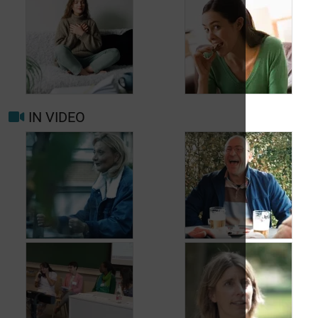
Wanneer opnieuw
uw arts raadplegen
bij migraine of
Hoofdpijn dagelijks
hoofdpijn?
voorkomen
IN VIDEO
Trigger- en
Beter leven met
risicofactoren voor
migraine in het
migraine en
dagelijks leven
hoofdpijn
Jean, 58 jaar,
Carole, 55 jaar,
geniet van het leven,
vond een oplossing
ondanks het feit dat
voor haar
hij met urineverlies