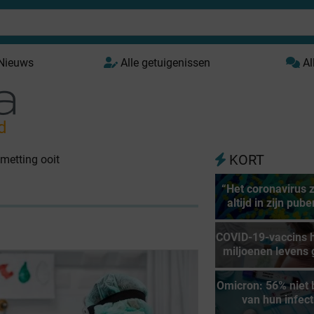
 Nieuws
Alle getuigenissen
Al
d
KORT
metting ooit
“Het coronavirus z
altijd in zijn pube
COVID-19-vaccins 
miljoenen levens 
Omicron: 56% niet
van hun infect