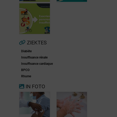
Voorkamerfibrillatie
Menopauze
ZIEKTES
Diabète
Exocriene
Insuffisance rénale
pancreas-
Insuffisance cardiaque
insufficiëntie
BPCO
Rhume
IN FOTO