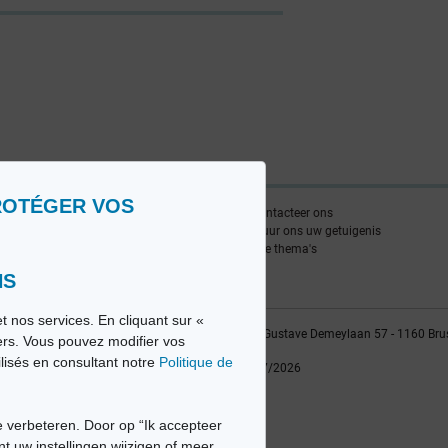
ROTÉGER VOS
nlijst
Contacteer ons
edia FR
Stuur ons uw getuigenis
edia NL
Alle thema's
NS
t nos services. En cliquant sur «
vio sa, 2014-2026 - Tous droits réservés | Avenue Gustave Demeylaan 57 - 1160 Bru
iers. Vous pouvez modifier vos
ilisés en consultant notre
Politique de
Laatste update: 22/07/2026
 verbeteren. Door op “Ik accepteer
nt uw instellingen wijzigen of meer