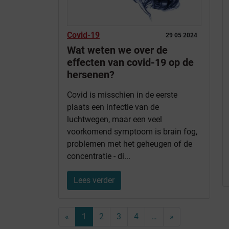
Covid-19
29 05 2024
Wat weten we over de
effecten van covid-19 op de
hersenen?
Covid is misschien in de eerste
plaats een infectie van de
luchtwegen, maar een veel
voorkomend symptoom is brain fog,
problemen met het geheugen of de
concentratie - di...
Lees verder
«
1
2
3
4
…
»