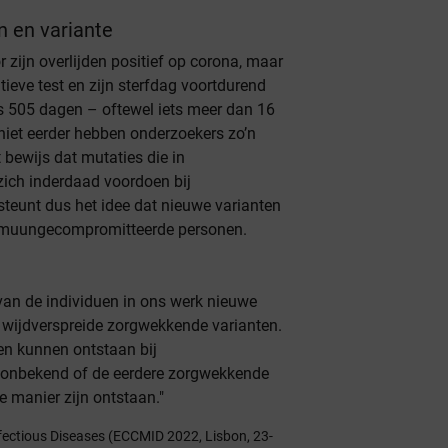
 en variante
zijn overlijden positief op corona, maar
itieve test en zijn sterfdag voortdurend
dus 505 dagen – oftewel iets meer dan 16
niet eerder hebben onderzoekers zo’n
t bewijs dat mutaties die in
ich inderdaad voordoen bij
eunt dus het idee dat nieuwe varianten
immuungecompromitteerde personen.
 van de individuen in ons werk nieuwe
t wijdverspreide zorgwekkende varianten.
ten kunnen ontstaan bij
 onbekend of de eerdere zorgwekkende
e manier zijn ontstaan."
nfectious Diseases (ECCMID 2022, Lisbon, 23-