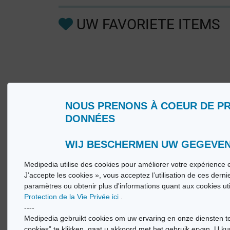
UW FAVORIETE ITEMS
NOUS PRENONS À COEUR DE P
Wie zijn wij?
Woorde
DONNÉES
Gebruiksvoorwaarden
Medip
Beleid ter bescherming van de persoonlijke
Medip
levenssfeer
WIJ BESCHERMEN UW GEGEVE
Medipedia utilise des cookies pour améliorer votre expérience e
© Vi
J’accepte les cookies », vous acceptez l’utilisation de ces dern
paramètres ou obtenir plus d'informations quant aux cookies ut
Protection de la Vie Privée ici
.
----
Medipedia gebruikt cookies om uw ervaring en onze diensten te
cookies” te klikken, gaat u akkoord met het gebruik ervan. U ku