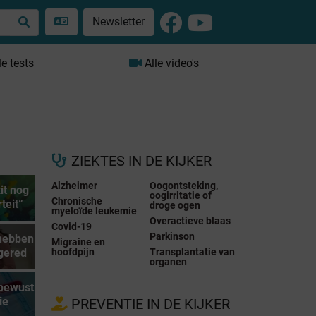
Newsletter
le tests
Alle video's
ZIEKTES IN DE KIJKER
Alzheimer
Oogontsteking,
it nog
oogirritatie of
Chronische
rteit”
droge ogen
myeloïde leukemie
Overactieve blaas
Covid-19
Parkinson
hebben
Migraine en
hoofdpijn
Transplantatie van
gered
organen
 bewust
ie
PREVENTIE IN DE KIJKER