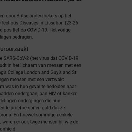
ven door Britse onderzoekers op het
nfectious Diseases in Lissabon (23-26
od positief op COVID-19. Het vorige
dagen bedragen.
veroorzaakt
e SARS-CoV-2 (het virus dat COVID-19
houdt in het lichaam van mensen met een
g’s College London and Guy’s and St
egen mensen met een verzwakt
was in hun geval te herleiden naar
e hadden ondergaan, aan HIV of kanker
ndelingen ondergingen die hun
nde proefpersonen gold dat ze
 corona. En hoewel sommigen enkele
, waren er ook twee mensen bij wie de
aanhield.