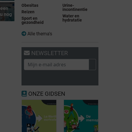
Obesitas
Urine-
leen
incontinentie
Reizen
nu nog
Water en
Sport en
hydratatie
gezondheid
Alle thema's
NEWSLETTER
ONZE GIDSEN