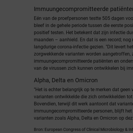
Immuungecompromitteerde patiënten
Eén van de proefpersonen testte 505 dagen voor 
bleef in de gehele periode tussen die eerste pos
positief testen. Het betekent dat zijn infectie 
maanden – aanhield. En dat is een record; nog 
langdurige corona-infectie gezien. "Dit levert he
zorgwekkende varianten worden aangetroffen, z
immuungecompromitteerde patiënten en onderst
van de virussen zich kunnen ontwikkelen bij 
Alpha, Delta en Omicron
"Het is echter belangrijk op te merken dat geen
varianten ontwikkelde die zich ontwikkelden to
Bovendien, terwijl dit werk aantoont dat varian
immuungecompromitteerde personen, blijft het
varianten zoals Alpha, Delta en Omicron op dez
Bron: European Congress of Clinical Microbiology & I