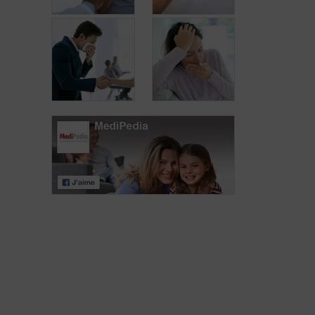
Hoe kan je je
Coronavirus:
beschermen
welke
tegen het
behandeling?
coronavirus?
Wat zijn de
Hoe wordt het
symptomen van
coronavirus
het
overgedragen?
coronavirus?