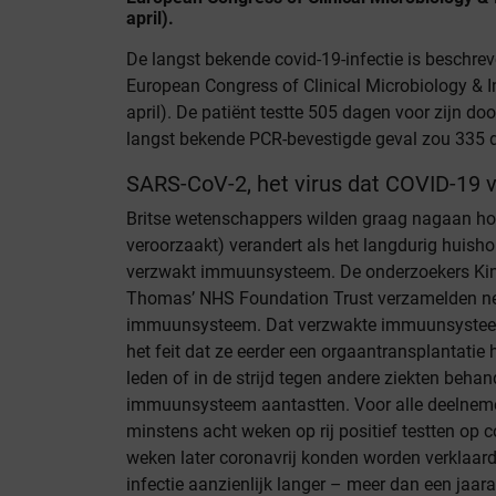
april).
De langst bekende covid-19-infectie is beschre
European Congress of Clinical Microbiology & I
april). De patiënt testte 505 dagen voor zijn do
langst bekende PCR-bevestigde geval zou 335 
SARS-CoV-2, het virus dat COVID-19 
Britse wetenschappers wilden graag nagaan ho
veroorzaakt) verandert als het langdurig huis
verzwakt immuunsysteem. De onderzoekers Kin
Thomas’ NHS Foundation Trust verzamelden n
immuunsysteem. Dat verzwakte immuunsysteem 
het feit dat ze eerder een orgaantransplantati
leden of in de strijd tegen andere ziekten beha
immuunsysteem aantastten. Voor alle deelneme
minstens acht weken op rij positief testten op
weken later coronavrij konden worden verklaard
infectie aanzienlijk langer – meer dan een jaar