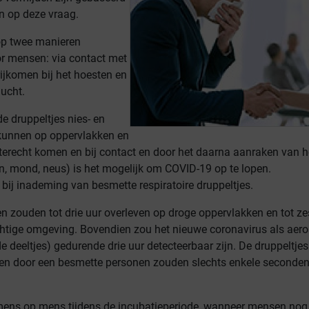
n op deze vraag.
op twee manieren
r mensen: via contact met
rijkomen bij het hoesten en
lucht.
de druppeltjes nies- en
kunnen op oppervlakken en
erecht komen en bij contact en door het daarna aanraken van h
n, mond, neus) is het mogelijk om COVID-19 op te lopen.
: bij inademing van besmette respiratoire druppeltjes.
n zouden tot drie uur overleven op droge oppervlakken en tot ze
htige omgeving. Bovendien zou het nieuwe coronavirus als aeros
 deeltjes) gedurende drie uur detecteerbaar zijn. De druppeltjes
en door een besmette personen zouden slechts enkele seconde
mens op mens tijdens de incubatieperiode, wanneer mensen nog