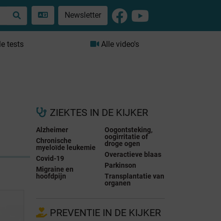
Newsletter
le tests
Alle video's
ZIEKTES IN DE KIJKER
Alzheimer
Oogontsteking,
oogirritatie of
Chronische
droge ogen
myeloïde leukemie
Overactieve blaas
Covid-19
Parkinson
Migraine en
hoofdpijn
Transplantatie van
organen
PREVENTIE IN DE KIJKER