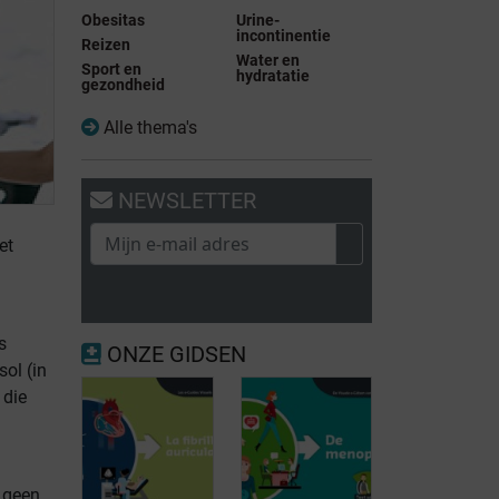
Obesitas
Urine-
incontinentie
Reizen
Water en
Sport en
hydratatie
gezondheid
Alle thema's
NEWSLETTER
et
s
ONZE GIDSEN
ol (in
 die
n
 geen