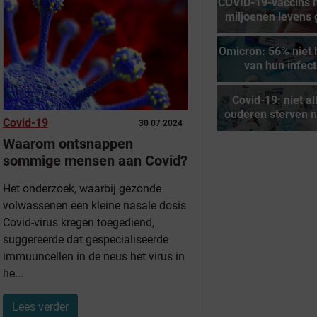
COVID-19-vaccins 
miljoenen levens 
Omicron: 56% niet
van hun infect
Covid-19: niet al
ouderen sterven 
Covid-19
30 07 2024
Waarom ontsnappen
sommige mensen aan Covid?
Het onderzoek, waarbij gezonde
volwassenen een kleine nasale dosis
Covid-virus kregen toegediend,
suggereerde dat gespecialiseerde
immuuncellen in de neus het virus in
he...
Lees verder