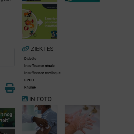
Voorkamerfibrillatie
Menopauze
ZIEKTES
Diabète
Exocriene
Insuffisance rénale
pancreas-
Insuffisance cardiaque
insufficiëntie
BPCO
Rhume
IN FOTO
it nog
rteit”