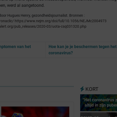
n, werd al aangetoond.
 door Hugues Henry, gezondheidsjournalist. Bronnen :
ronaclic/
https://www.nejm.org/doi/full/10.1056/NEJMc2004973
alert.org/pub_releases/2020-03/uota-csq031320.php
ymptomen van het
Hoe kan je je beschermen tegen het
coronavirus?
KORT
“Het coronavirus z
altijd in zijn pube