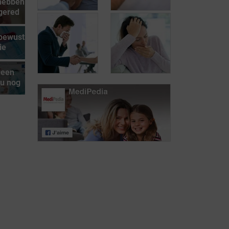
hebben
gered
 bewust
Hoe kan je je
ie
Coronavirus:
beschermen
welke
tegen het
leen
behandeling?
coronavirus?
nu nog
Wat zijn de
Hoe wordt het
symptomen van
coronavirus
het
overgedragen?
coronavirus?