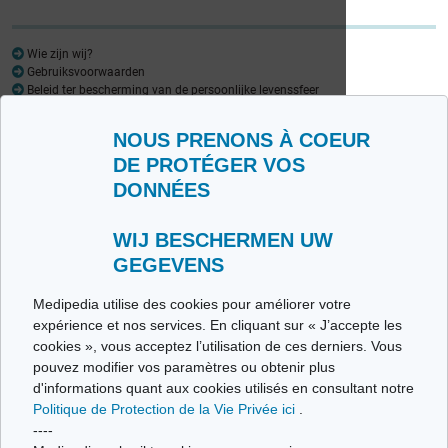
Wie zijn wij?
Gebruiksvoorwaarden
Beleid ter bescherming van de persoonlijke levenssfeer
Woordenlijst
NOUS PRENONS À COEUR
Medipedia FR
Medipedia NL
DE PROTÉGER VOS
DONNÉES
Contacteer ons
Stuur ons uw getuigenis
Alle thema's
WIJ BESCHERMEN UW
GEGEVENS
Ce site respecte les principes de la charte HON Code.
Medipedia utilise des cookies pour améliorer votre
expérience et nos services. En cliquant sur « J’accepte les
cookies », vous acceptez l’utilisation de ces derniers. Vous
pouvez modifier vos paramètres ou obtenir plus
© Vivio sa, 2014-2026 - Tous droits réservés | Avenue Gustave Demeylaan 57 -
1160 Brussels
d'informations quant aux cookies utilisés en consultant notre
Politique de Protection de la Vie Privée ici
.
Laatste update: 22/07/2026
----