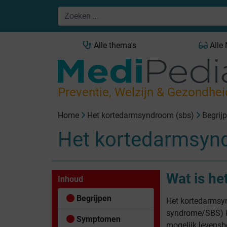
Alle thema's
Alle
Preventie, Welzijn & Gezondhei
Home
Het kortedarmsyndroom (sbs)
Begrij
Het kortedarmsyn
Wat is h
Inhoud
Begrijpen
Het kortedarmsy
syndrome/SBS) i
Symptomen
mogelijk levensb