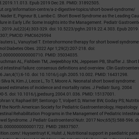
ld.2019.11.013. Epub 2019 Dec 28. PMID: 31892505.
ut.org/information-centre/a-z-digestive-topics/short-bowel-syndrome/
i Nader E, Pigneur B, Lambe C. Short Bowel Syndrome as the Leading Cau
ilure in Early Life: Some Insights into the Management. Pediatr Gastroent
. 2019 Jul;22(4):303-329. doi: 10.5223/pghn.2019.22.4.303. Epub 2019
8307; PMCID: PMC6629594
Wauters L, Vanuytsel T. Enterohormone therapy for short bowel syndrome
nol Diabetes Obes. 2022 Apr 1;29(2):207-218. doi:
D.0000000000000710. PMID: 35034035.
Buchman AL, Fishbein TM, Jeejeebhoy KN, Jeppesen PB, Shaffer J. Short
intestinal failure: consensus definitions and overview. Clin Gastroenter
6 Jan;4(1):6-10. doi: 10.1016/j.cgh.2005.10.002. PMID: 16431298.
 Silva N, Kim J, Lecce L, To T, Moore A. Neonatal short bowel syndrome:
ased estimates of incidence and mortality rates. J Pediatr Surg. 2004
0-5. doi: 10.1016/j.jpedsurg.2004.01.036. PMID: 15137001.
Cohran V, Raphael BP, Sentongo T, Volpert D, Warner BW, Goday PS; Nutriti
 the North American Society for Pediatric Gastroenterology, Hepatology
testinal Rehabilitation Programs in the Management of Pediatric Intestina
wel Syndrome. J Pediatr Gastroenterol Nutr. 2017 Nov;65(5):588-596. do
G.0000000000001722. PMID: 28837507.
trition.com/: Huysentruyt K, Hulst J, Nutritional support in paediatric pati