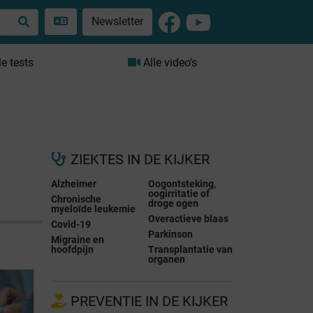
Newsletter
le tests
Alle video's
ZIEKTES IN DE KIJKER
Alzheimer
Oogontsteking,
oogirritatie of
Chronische
droge ogen
myeloïde leukemie
Overactieve blaas
Covid-19
Parkinson
Migraine en
hoofdpijn
Transplantatie van
organen
PREVENTIE IN DE KIJKER