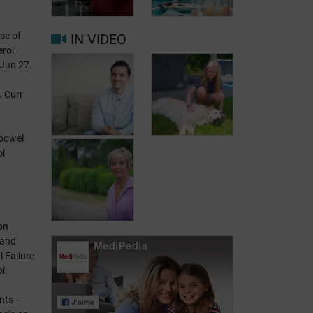
invloed op de
(SBS) en
levenskwaliteit
chirurgie
se of
IN VIDEO
erol
 Jun 27.
Kortedarmsyndroom
Parenterale
(SBS) en
voeding op
. Curr
geneesmiddelen
lange termijn
 bowel
ol
Leven met
Leven met
kortedarmsyndroom:
kortedarmsyndroom:
getuigenis van
getuigenis van
on
Fikri
Ilyan
 and
l Failure
Leven met
i:
kortedarmsyndroom:
getuigenis van
ents –