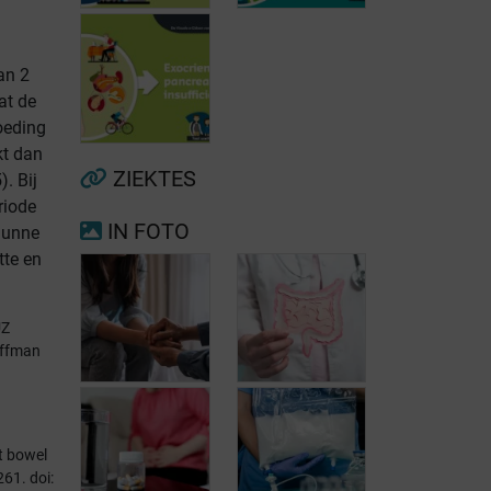
an 2
at de
oeding
Voorkamerfibrillatie
Menopauze
kt dan
ZIEKTES
. Bij
riode
IN FOTO
dunne
Exocriene
tte en
pancreas-
insufficiëntie
UZ
offman
t bowel
Kortedarmsyndroom
61. doi:
met darmfalen:
Kortedarmsyndroom