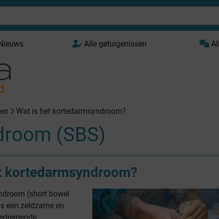
 Nieuws
Alle getuigenissen
Al
d
pen
Wat is het kortedarmsyndroom?
droom (SBS)
et kortedarmsyndroom?
ndroom (short bowel
s een zeldzame en
edreigende