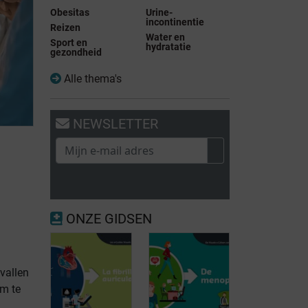
Obesitas
Urine-
incontinentie
Reizen
Water en
Sport en
hydratatie
gezondheid
Alle thema's
NEWSLETTER
ONZE GIDSEN
vallen
m te