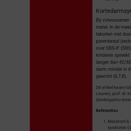
Kortedarmsyn
Bij volwassenen 
meter. In de mees
tekorten niet do
parenteraal (rec
over SBS-IF (SBS
kinderen spreekt
langer dan 42/60
darm minder is d
gewicht (6,7,8).
Dit artikel kwam to
Leuven), prof. dr. 
(kindergastro-ente
Referenties
Massironi S, 
syndrome: Cu