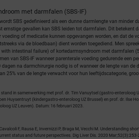
droom met darmfalen (SBS-IF)
wordt SBS gedefinieerd als een dunne darmlengte van minder d
t ernstige gevallen kan SBS leiden tot darmfalen. Dit betekent d
or voeding of medicatie kunnen opgevangen worden, en dat de v
htstreeks via de bloedbaan) dient worden toegediend. Men spree
 with intestinal failure) of kortedarmsyndroom met darmfalen (5)
 men van SBS-IF wanneer parenterale voeding gedurende een pe
 dagen na darmchirurgie nodig is of wanneer de lengte van de 
an 25% van de lengte verwacht voor hun leeftijdscategorie, groo
t stand in samenwerking met prof. dr. Tim Vanuytsel (gastro-enteroloog 
Koen Huysentruyt (kindergastro-enteroloog UZ Brussel) en prof. dr. Ilse H
roloog UZ Leuven). Datum: 16 februari 2023.
Cavalcoli F, Rausa E, Invernizzi P, Braga M, Vecchi M. Understanding shor
rrent status and future perspectives. Dig Liver Dis. 2020 Mar;52(3):253-2