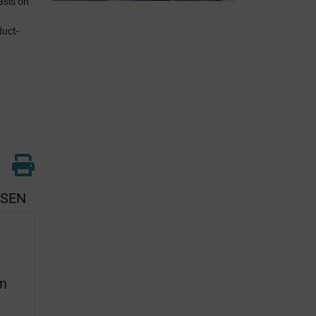
Muriel
asis on
uct-
SSEN
en