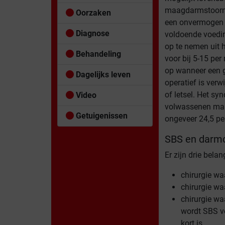
maagdarmstoorni
Oorzaken
een onvermogen
Diagnose
voldoende voedin
op te nemen uit 
Behandeling
voor bij 5-15 per
op wanneer een 
Dagelijks leven
operatief is verw
of letsel. Het sy
Video
volwassenen maar 
Getuigenissen
ongeveer 24,5 pe
SBS en darmc
Er zijn drie bela
chirurgie wa
chirurgie wa
chirurgie wa
wordt SBS v
kort is.