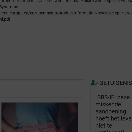
trition Treatment in Children with Intestinal Failure with a Special Emph
 Syndrome
.ema.europa.eu/en/documents/product-information/revestive-epar-prod
nl.pdf
GETUIGENI
"SBS-IF: deze
miskende
aandoening
hoeft het lev
niet te