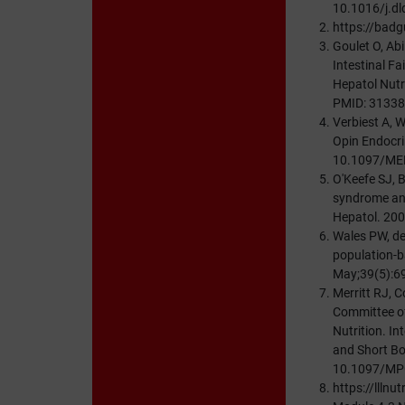
10.1016/j.d
https://badg
Goulet O, Ab
Intestinal Fa
Hepatol Nutr
PMID: 3133
Verbiest A, 
Opin Endocri
10.1097/ME
O'Keefe SJ, 
syndrome and 
Hepatol. 200
Wales PW, de
population-b
May;39(5):69
Merritt RJ, 
Committee of
Nutrition. In
and Short Bo
10.1097/MP
https://lllnu