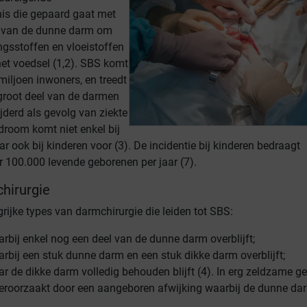
s die gepaard gaat met
 van de dunne darm om
gsstoffen en vloeistoffen
het voedsel (1,2). SBS komt
 miljoen inwoners, en treedt
groot deel van de darmen
ijderd als gevolg van ziekte
ndroom komt niet enkel bij
ook bij kinderen voor (3). De incidentie bij kinderen bedraagt
r 100.000 levende geborenen per jaar (7).
hirurgie
ngrijke types van darmchirurgie die leiden tot SBS:
arbij enkel nog een deel van de dunne darm overblijft;
arbij een stuk dunne darm en een stuk dikke darm overblijft;
ar de dikke darm volledig behouden blijft (4). In erg zeldzame ge
eroorzaakt door een aangeboren afwijking waarbij de dunne dar