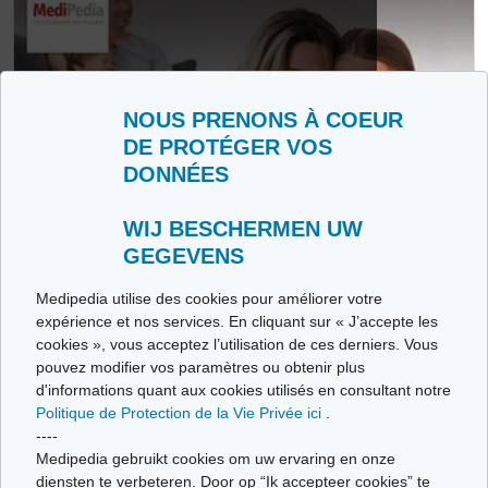
Kunnen we
Behandeling van een
huidkanker
melanoom met
(melanoom)
uitzaaiingen
voorkomen?
NOUS PRENONS À COEUR
DE PROTÉGER VOS
DONNÉES
WIJ BESCHERMEN UW
GEGEVENS
Wie zijn wij?
Gebruiksvoorwaarden
Medipedia utilise des cookies pour améliorer votre
Beleid ter bescherming van de persoonlijke levenssfeer
expérience et nos services. En cliquant sur « J’accepte les
Woordenlijst
cookies », vous acceptez l’utilisation de ces derniers. Vous
Medipedia FR
pouvez modifier vos paramètres ou obtenir plus
Medipedia NL
d'informations quant aux cookies utilisés en consultant notre
Contacteer ons
Politique de Protection de la Vie Privée ici
.
Stuur ons uw getuigenis
----
Alle thema's
Medipedia gebruikt cookies om uw ervaring en onze
diensten te verbeteren. Door op “Ik accepteer cookies” te
Ce site respecte les principes de la charte HON Code.