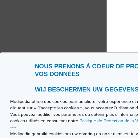
NOUS PRENONS À COEUR DE PR
VOS DONNÉES
WIJ BESCHERMEN UW GEGEVEN
Medipedia utilise des cookies pour améliorer votre expérience et 
cliquant sur « J’accepte les cookies », vous acceptez l’utilisation 
Vous pouvez modifier vos paramètres ou obtenir plus d'informati
cookies utilisés en consultant notre
Politique de Protection de la V
----
Medipedia gebruikt cookies om uw ervaring en onze diensten te 