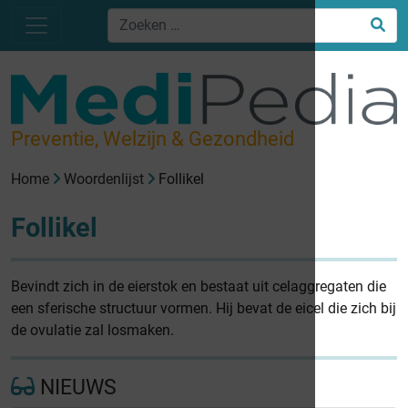
Preventie, Welzijn & Gezondheid
Home
Woordenlijst
Follikel
Follikel
Bevindt zich in de eierstok en bestaat uit celaggregaten die
een sferische structuur vormen. Hij bevat de eicel die zich bij
de ovulatie zal losmaken.
NIEUWS