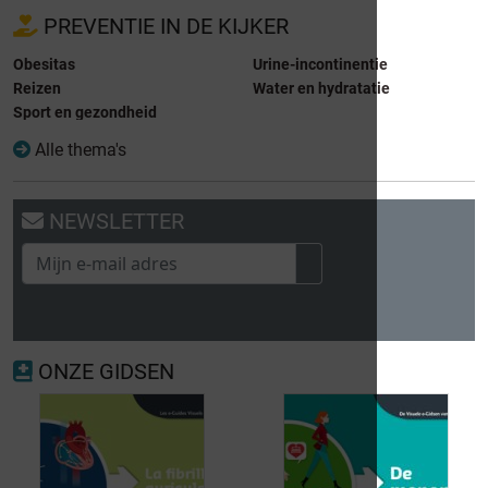
PREVENTIE IN DE KIJKER
Obesitas
Urine-incontinentie
Reizen
Water en hydratatie
Sport en gezondheid
Alle thema's
NEWSLETTER
ONZE GIDSEN