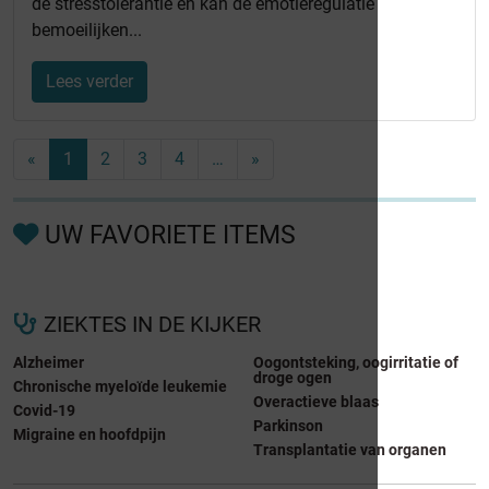
de stresstolerantie en kan de emotieregulatie
bemoeilijken...
Lees verder
«
1
2
3
4
…
»
UW FAVORIETE ITEMS
ZIEKTES IN DE KIJKER
Alzheimer
Oogontsteking, oogirritatie of
droge ogen
Chronische myeloïde leukemie
Overactieve blaas
Covid-19
Parkinson
Migraine en hoofdpijn
Transplantatie van organen