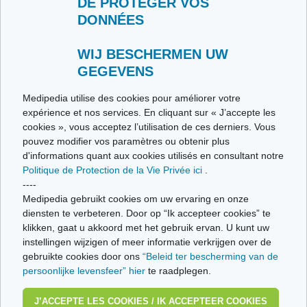
DE PROTÉGER VOS
DONNÉES
Contacteer ons
Stuur ons uw getuigenis
Alle thema's
WIJ BESCHERMEN UW
GEGEVENS
Ce site respecte les principes de la charte HON Code.
Medipedia utilise des cookies pour améliorer votre
expérience et nos services. En cliquant sur « J’accepte les
cookies », vous acceptez l’utilisation de ces derniers. Vous
pouvez modifier vos paramètres ou obtenir plus
© Vivio sa, 2014-2026 - Tous droits réservés | Avenue Gustave Demeylaan 57 -
d'informations quant aux cookies utilisés en consultant notre
1160 Brussels
Politique de Protection de la Vie Privée ici
.
Laatste update: 22/07/2026
----
Medipedia gebruikt cookies om uw ervaring en onze
diensten te verbeteren. Door op “Ik accepteer cookies” te
klikken, gaat u akkoord met het gebruik ervan. U kunt uw
instellingen wijzigen of meer informatie verkrijgen over de
gebruikte cookies door ons
“Beleid ter bescherming van de
persoonlijke levensfeer” hier
te raadplegen.
J’ACCEPTE LES COOKIES / IK ACCEPTEER COOKIES