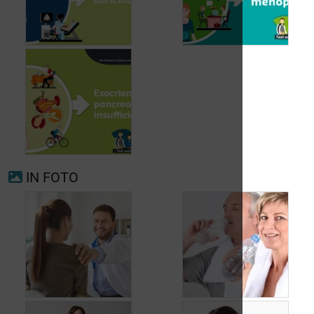
Voorkamerfibrillatie
Menopauze
IN FOTO
Exocriene pancreas-
insufficiëntie