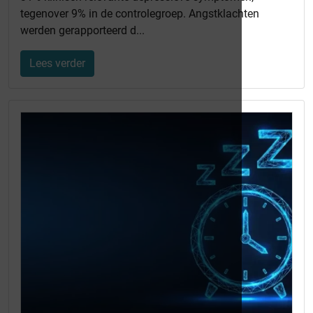
tegenover 9% in de controlegroep. Angstklachten
werden gerapporteerd d...
Lees verder