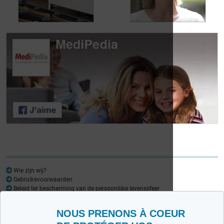
urineverlies
kampt
Dag van de
Dag van de
Lymfoompatiënten:
Lymfoompatiënten:
Mariangela Fiorente,
Prof. Virginie De
ALWB
Wilde
Wie zijn wij?
Gebruiksvoorwaarden
Beleid ter bescherming van de persoonlijke levenssfeer
Woordenlijst
NOUS PRENONS À COEUR
Medipedia FR
Medipedia NL