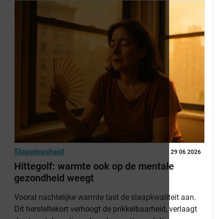
Slapeloosheid
29 06 2026
Hittegolf: warmte ook op de mentale
gezondheid weegt
Vooral
nachtelijke warmte tast de slaapkwaliteit aan
.
Dit hersteltekort verhoogt de prikkelbaarheid, verlaagt