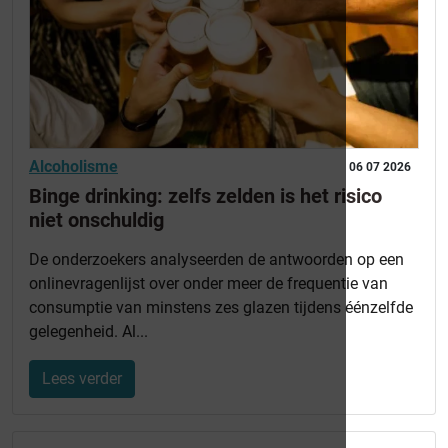
Alcoholisme
06 07 2026
Binge drinking: zelfs zelden is het risico
niet onschuldig
De onderzoekers analyseerden de antwoorden op een
onlinevragenlijst over onder meer de frequentie van
consumptie van minstens zes glazen tijdens éénzelfde
gelegenheid. Al...
Lees verder