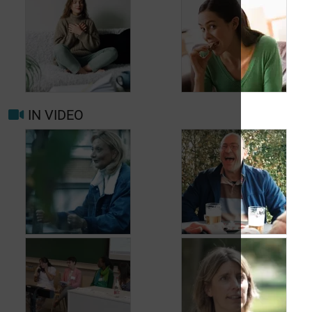
Wanneer opnieuw
uw arts raadplegen
bij migraine of
Hoofdpijn dagelijks
hoofdpijn?
voorkomen
IN VIDEO
Trigger- en
Beter leven met
risicofactoren voor
migraine in het
migraine en
dagelijks leven
hoofdpijn
Jean, 58 jaar,
Carole, 55 jaar,
geniet van het leven,
vond een oplossing
ondanks het feit dat
voor haar
hij met urineverlies