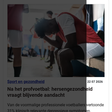
Sport en gezondheid
22 07 2026
Na het profvoetbal: hersengezondheid
vraagt blijvende aandacht
Van de voormalige professionele voetballers vertoonde
31% klinisch relevante depressieve symptomen,