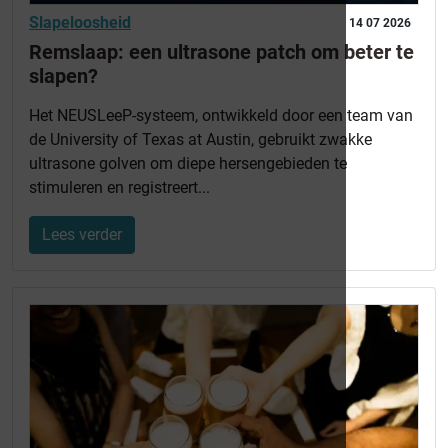
Slapeloosheid
14 07 2026
Remslaap: een ultrasone patch om beter te
slapen?
Het NEUSLeeP-systeem, ontwikkeld door een team van
de University of Texas at Austin, gebruikt zwakke
ultrasone golven om diepe hersengebieden te
stimuleren en registreert...
Lees verder