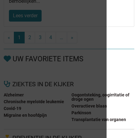
bemoeilijken...
Lees verder
«
1
2
3
4
…
»
UW FAVORIETE ITEMS
ZIEKTES IN DE KIJKER
Alzheimer
Oogontsteking, oogirritatie of
droge ogen
Chronische myeloïde leukemie
Overactieve blaas
Covid-19
Parkinson
Migraine en hoofdpijn
Transplantatie van organen
PREVENTIE IN DE KIJKER