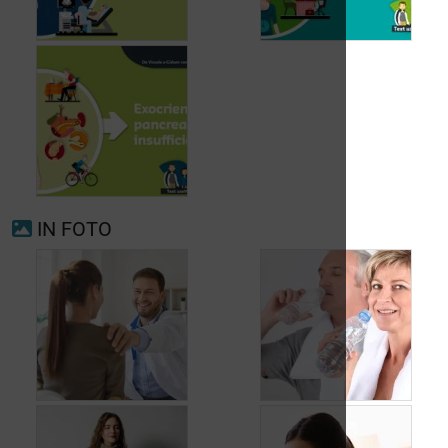
Voorkamerfibrillatie
Menopauze
IN FOTO
Exocriene pancreas-
insufficiëntie