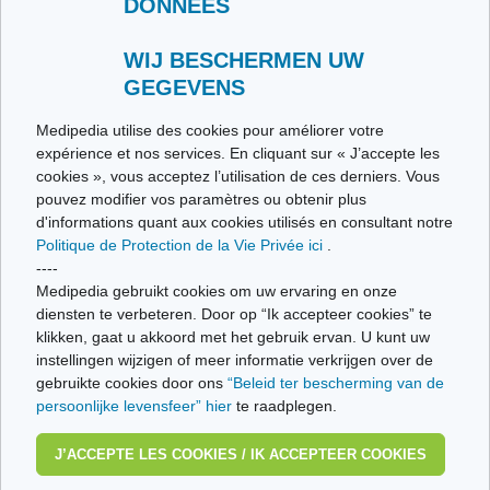
DONNÉES
Contacteer ons
Stuur ons uw getuigenis
Alle thema's
WIJ BESCHERMEN UW
GEGEVENS
Ce site respecte les principes de la charte HON Code.
Medipedia utilise des cookies pour améliorer votre
expérience et nos services. En cliquant sur « J’accepte les
cookies », vous acceptez l’utilisation de ces derniers. Vous
pouvez modifier vos paramètres ou obtenir plus
© Vivio sa, 2014-2026 - Tous droits réservés | Avenue Gustave Demeylaan 57 -
d'informations quant aux cookies utilisés en consultant notre
1160 Brussels
Politique de Protection de la Vie Privée ici
.
Laatste update: 22/07/2026
----
Medipedia gebruikt cookies om uw ervaring en onze
diensten te verbeteren. Door op “Ik accepteer cookies” te
klikken, gaat u akkoord met het gebruik ervan. U kunt uw
instellingen wijzigen of meer informatie verkrijgen over de
gebruikte cookies door ons
“Beleid ter bescherming van de
persoonlijke levensfeer” hier
te raadplegen.
J’ACCEPTE LES COOKIES / IK ACCEPTEER COOKIES