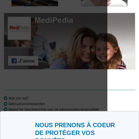
Dag van de
Dag van de
Lymfoompatiënten:
Lymfoompatiënten:
Mariangela Fiorente,
Prof. Virginie De
ALWB
Wilde
Wie zijn wij?
Gebruiksvoorwaarden
Beleid ter bescherming van de persoonlijke levenssfeer
Woordenlijst
NOUS PRENONS À COEUR
Medipedia FR
Medipedia NL
DE PROTÉGER VOS