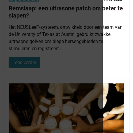
Remslaap: een ultrasone patch om beter te
slapen?
Het NEUSLeeP-systeem, ontwikkeld door een team van
de University of Texas at Austin, gebruikt zwakke
ultrasone golven om diepe hersengebieden te
stimuleren en registreert...
Lees verder