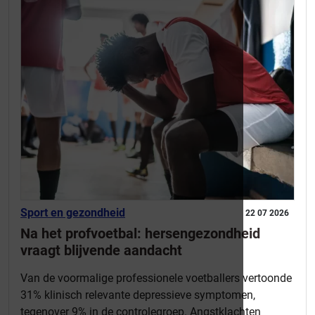
Sport en gezondheid
22 07 2026
Na het profvoetbal: hersengezondheid
vraagt blijvende aandacht
Van de voormalige professionele voetballers vertoonde
31% klinisch relevante depressieve symptomen,
tegenover 9% in de controlegroep. Angstklachten