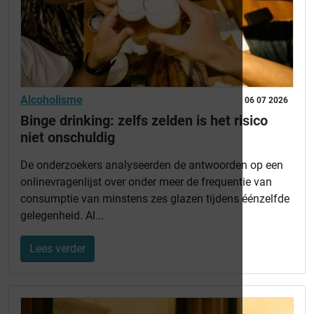
Alcoholisme
06 07 2026
Binge drinking: zelfs zelden is het risico
niet onschuldig
De onderzoekers analyseerden de antwoorden op een
onlinevragenlijst over onder meer de frequentie van
consumptie van minstens zes glazen tijdens éénzelfde
gelegenheid. Al...
Lees verder