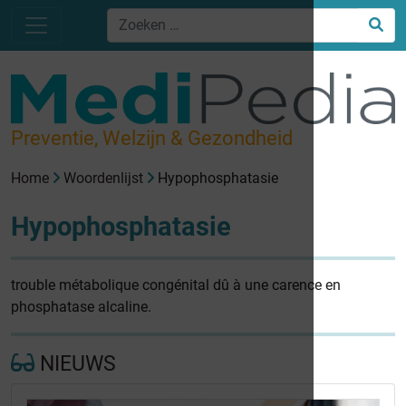
Preventie, Welzijn & Gezondheid
Home
Woordenlijst
Hypophosphatasie
Hypophosphatasie
trouble métabolique congénital dû à une carence en
phosphatase alcaline.
NIEUWS