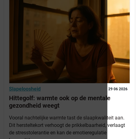
Slapeloosheid
29 06 2026
Hittegolf: warmte ook op de mentale
gezondheid weegt
Vooral
nachtelijke warmte tast de slaapkwaliteit aan
.
Dit hersteltekort verhoogt de prikkelbaarheid, verlaagt
de stresstolerantie en kan de emotieregulatie