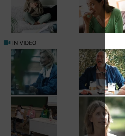
Wanneer opnieuw
uw arts raadplegen
bij migraine of
Hoofdpijn dagelijks
hoofdpijn?
voorkomen
IN VIDEO
Trigger- en
Beter leven met
risicofactoren voor
migraine in het
migraine en
dagelijks leven
hoofdpijn
Jean, 58 jaar,
Carole, 55 jaar,
geniet van het leven,
vond een oplossing
ondanks het feit dat
voor haar
hij met urineverlies
urineverlies
kampt