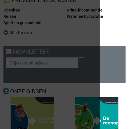
Obesitas
Urine-incontinentie
Reizen
Water en hydratatie
Sport en gezondheid
Alle thema's
NEWSLETTER
ONZE GIDSEN