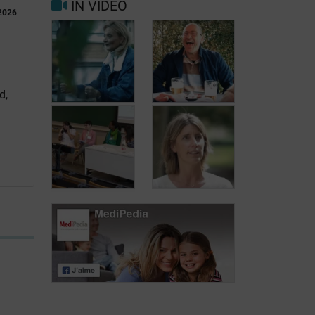
IN VIDEO
2026
Trigger- en
Beter leven met
risicofactoren
migraine in het
voor migraine
dagelijks leven
en hoofdpijn
d,
Jean, 58 jaar,
Carole, 55 jaar,
geniet van het
vond een
leven, ondanks
oplossing voor
het feit dat hij
haar
met urineverlies
urineverlies
kampt
Dag van de
Lymfoompatiënten:
Dag van de
Mariangela
Lymfoompatiënten:
Fiorente,
Prof. Virginie De
ALWB
Wilde