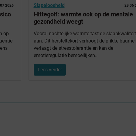
Slapeloosheid
 07 2026
29 06 
isico
Hittegolf: warmte ook op de mentale
gezondheid weegt
n op
Vooral
nachtelijke warmte tast de slaapkwaliteit
uentie
aan
. Dit hersteltekort verhoogt de prikkelbaarhei
dens
verlaagt de stresstolerantie en kan de
emotieregulatie bemoeilijken...
Lees verder