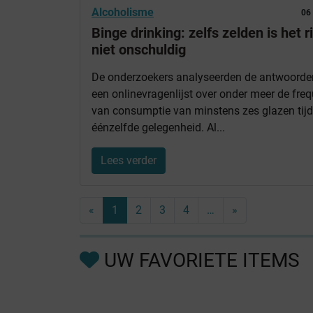
Alcoholisme
06
Binge drinking: zelfs zelden is het r
niet onschuldig
De onderzoekers analyseerden de antwoorde
een onlinevragenlijst over onder meer de freq
van consumptie van minstens zes glazen tij
éénzelfde gelegenheid. Al...
Lees verder
«
1
2
3
4
…
»
UW FAVORIETE ITEMS