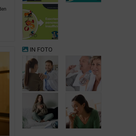
den
Voorkamerfibrillatie
Menopauze
IN FOTO
Exocriene
pancreas-
insufficiëntie
Wanneer
opnieuw uw arts
raadplegen bij
Hoofdpijn
migraine of
dagelijks
hoofdpijn?
voorkomen