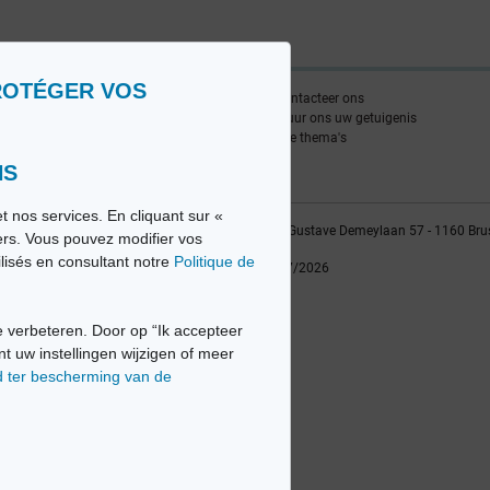
ROTÉGER VOS
nlijst
Contacteer ons
edia FR
Stuur ons uw getuigenis
edia NL
Alle thema's
NS
t nos services. En cliquant sur «
vio sa, 2014-2026 - Tous droits réservés | Avenue Gustave Demeylaan 57 - 1160 Bru
iers. Vous pouvez modifier vos
ilisés en consultant notre
Politique de
Laatste update: 22/07/2026
 verbeteren. Door op “Ik accepteer
nt uw instellingen wijzigen of meer
d ter bescherming van de