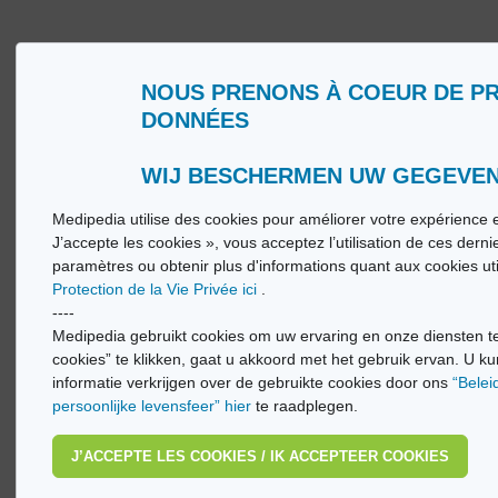
NOUS PRENONS À COEUR DE P
Wie zijn wij?
Woorde
DONNÉES
Gebruiksvoorwaarden
Medip
Beleid ter bescherming van de persoonlijke
Medip
levenssfeer
WIJ BESCHERMEN UW GEGEVE
Medipedia utilise des cookies pour améliorer votre expérience e
© Vi
J’accepte les cookies », vous acceptez l’utilisation de ces dern
paramètres ou obtenir plus d'informations quant aux cookies ut
Protection de la Vie Privée ici
.
----
Medipedia gebruikt cookies om uw ervaring en onze diensten te
cookies” te klikken, gaat u akkoord met het gebruik ervan. U ku
informatie verkrijgen over de gebruikte cookies door ons
“Belei
persoonlijke levensfeer” hier
te raadplegen.
J’ACCEPTE LES COOKIES / IK ACCEPTEER COOKIES