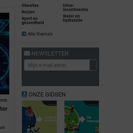
Obesitas
Urine-
incontinentie
Reizen
Water en
Sport en
hydratatie
gezondheid
Alle thema's
NEWSLETTER
ONZE GIDSEN
2026
ter
eam