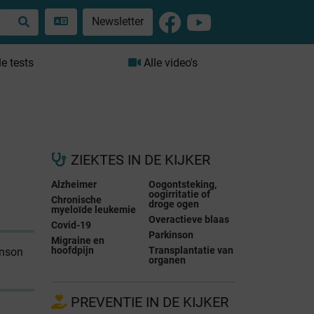
Newsletter
le tests
Alle video's
ZIEKTES IN DE KIJKER
Alzheimer
Oogontsteking,
oogirritatie of
Chronische
droge ogen
myeloïde leukemie
Overactieve blaas
Covid-19
Parkinson
Migraine en
hoofdpijn
Transplantatie van
inson
organen
PREVENTIE IN DE KIJKER