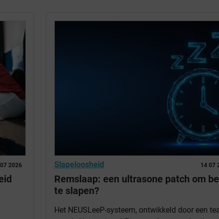
Slapeloosheid
 07 2026
14 07 
eid
Remslaap: een ultrasone patch om be
te slapen?
Het NEUSLeeP-systeem, ontwikkeld door een t