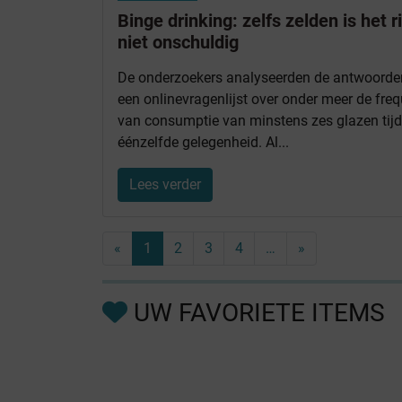
Binge drinking: zelfs zelden is het r
niet onschuldig
De onderzoekers analyseerden de antwoorde
een onlinevragenlijst over onder meer de freq
van consumptie van minstens zes glazen tij
éénzelfde gelegenheid. Al...
Lees verder
«
1
2
3
4
…
»
UW FAVORIETE ITEMS