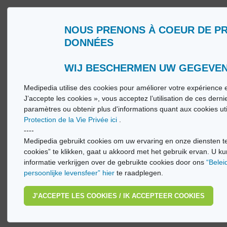
NOUS PRENONS À COEUR DE P
Wie zijn wij?
Woorde
DONNÉES
Gebruiksvoorwaarden
Medip
Beleid ter bescherming van de persoonlijke
Medip
levenssfeer
WIJ BESCHERMEN UW GEGEVE
Medipedia utilise des cookies pour améliorer votre expérience e
© Vi
J’accepte les cookies », vous acceptez l’utilisation de ces dern
paramètres ou obtenir plus d'informations quant aux cookies ut
Protection de la Vie Privée ici
.
----
Medipedia gebruikt cookies om uw ervaring en onze diensten te
cookies” te klikken, gaat u akkoord met het gebruik ervan. U ku
informatie verkrijgen over de gebruikte cookies door ons
“Belei
persoonlijke levensfeer” hier
te raadplegen.
J’ACCEPTE LES COOKIES / IK ACCEPTEER COOKIES