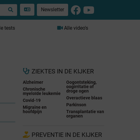
Newsletter
le tests
Alle video's
ZIEKTES IN DE KIJKER
Alzheimer
Oogontsteking,
oogirritatie of
Chronische
droge ogen
myeloïde leukemie
Overactieve blaas
Covid-19
Parkinson
Migraine en
hoofdpijn
Transplantatie van
organen
PREVENTIE IN DE KIJKER