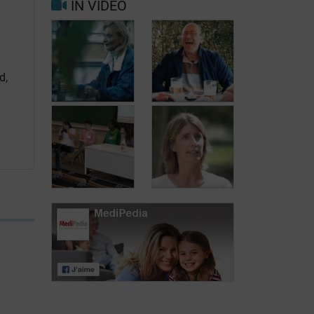
IN VIDEO
Trigger- en
Beter leven met
risicofactoren
migraine in het
voor migraine
dagelijks leven
en hoofdpijn
d,
Jean, 58 jaar,
Carole, 55 jaar,
geniet van het
vond een
leven, ondanks
oplossing voor
het feit dat hij
haar
met urineverlies
urineverlies
kampt
Dag van de
Lymfoompatiënten:
Dag van de
Mariangela
Lymfoompatiënten:
Fiorente,
Prof. Virginie De
ALWB
Wilde