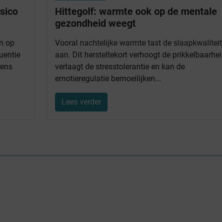
isico
Hittegolf: warmte ook op de mentale
gezondheid weegt
n op
Vooral
nachtelijke warmte tast de slaapkwaliteit
uentie
aan
. Dit hersteltekort verhoogt de prikkelbaarhei
dens
verlaagt de stresstolerantie en kan de
emotieregulatie bemoeilijken...
Lees verder