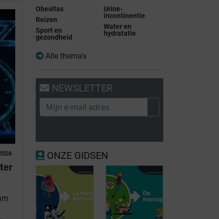
Obesitas
Urine-
incontinentie
Reizen
Water en
Sport en
hydratatie
gezondheid
Alle thema's
NEWSLETTER
ONZE GIDSEN
2026
ter
eam