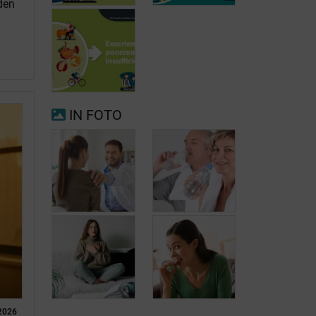
den
Voorkamerfibrillatie
Menopauze
IN FOTO
Exocriene
pancreas-
insufficiëntie
Wanneer
opnieuw uw arts
raadplegen bij
Hoofdpijn
migraine of
dagelijks
hoofdpijn?
voorkomen
2026