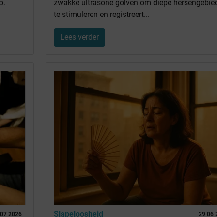
p.
zwakke ultrasone golven om diepe hersengebie
te stimuleren en registreert...
Lees verder
Slapeloosheid
 07 2026
29 06 