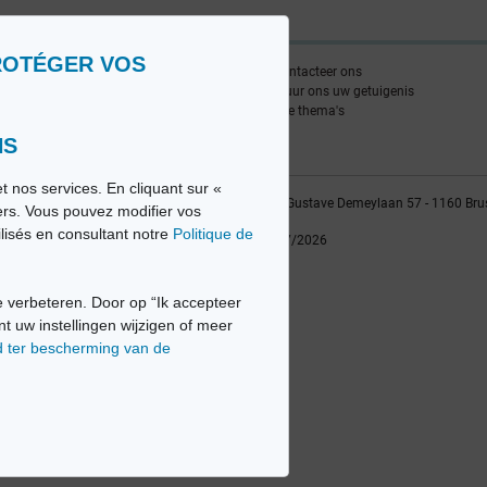
ROTÉGER VOS
nlijst
Contacteer ons
edia FR
Stuur ons uw getuigenis
edia NL
Alle thema's
NS
t nos services. En cliquant sur «
vio sa, 2014-2026 - Tous droits réservés | Avenue Gustave Demeylaan 57 - 1160 Bru
iers. Vous pouvez modifier vos
ilisés en consultant notre
Politique de
Laatste update: 22/07/2026
 verbeteren. Door op “Ik accepteer
nt uw instellingen wijzigen of meer
d ter bescherming van de