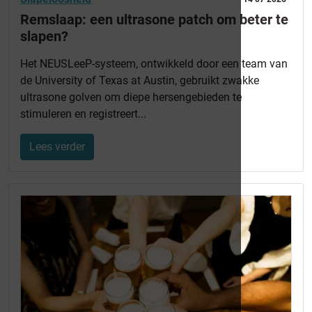
Remslaap: een ultrasone patch om beter te
slapen?
Het NEUSLeeP-systeem, ontwikkeld door een team van
de University of Texas at Austin, gebruikt zwakke
ultrasone golven om diepe hersengebieden te
stimuleren en registreert...
Lees verder