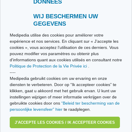
DONNÉES
Contacteer ons
Stuur ons uw getuigenis
Alle thema's
WIJ BESCHERMEN UW
GEGEVENS
Ce site respecte les principes de la charte HON Code.
Medipedia utilise des cookies pour améliorer votre
expérience et nos services. En cliquant sur « J’accepte les
cookies », vous acceptez l’utilisation de ces derniers. Vous
pouvez modifier vos paramètres ou obtenir plus
© Vivio sa, 2014-2026 - Tous droits réservés | Avenue Gustave Demeylaan 57 -
d'informations quant aux cookies utilisés en consultant notre
1160 Brussels
Politique de Protection de la Vie Privée ici
.
Laatste update: 22/07/2026
----
Medipedia gebruikt cookies om uw ervaring en onze
diensten te verbeteren. Door op “Ik accepteer cookies” te
klikken, gaat u akkoord met het gebruik ervan. U kunt uw
instellingen wijzigen of meer informatie verkrijgen over de
gebruikte cookies door ons
“Beleid ter bescherming van de
persoonlijke levensfeer” hier
te raadplegen.
J’ACCEPTE LES COOKIES / IK ACCEPTEER COOKIES