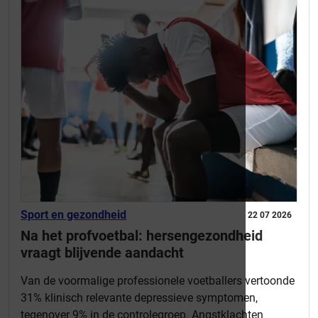
Sport en gezondheid
22 07 2026
Na het profvoetbal: hersengezondheid
vraagt blijvende aandacht
Van de voormalige professionele voetballers vertoonde
31% klinisch relevante depressieve symptomen,
tegenover 9% in de controlegroep. Angstklachten