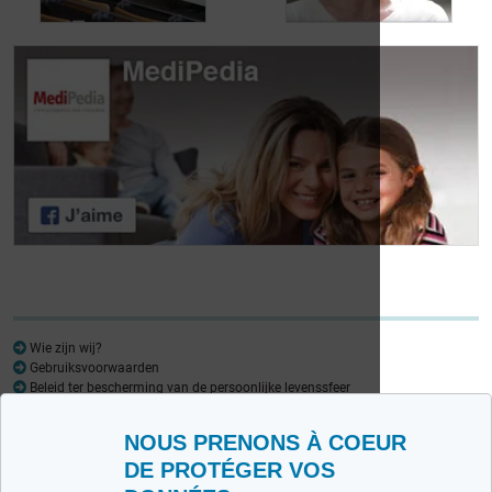
Dag van de
Dag van de
Lymfoompatiënten:
Lymfoompatiënten:
Mariangela Fiorente,
Prof. Virginie De
ALWB
Wilde
Wie zijn wij?
Gebruiksvoorwaarden
Beleid ter bescherming van de persoonlijke levenssfeer
Woordenlijst
NOUS PRENONS À COEUR
Medipedia FR
Medipedia NL
DE PROTÉGER VOS