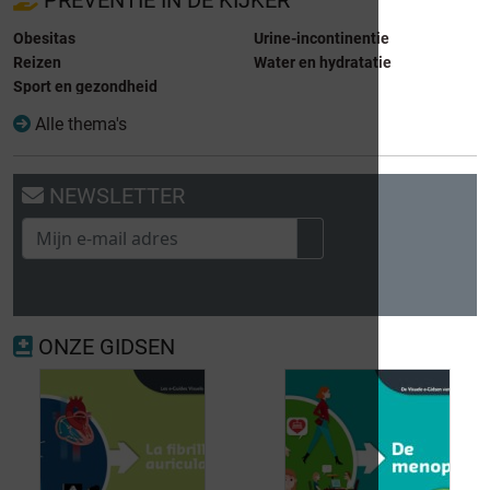
Obesitas
Urine-incontinentie
Reizen
Water en hydratatie
Sport en gezondheid
Alle thema's
NEWSLETTER
ONZE GIDSEN