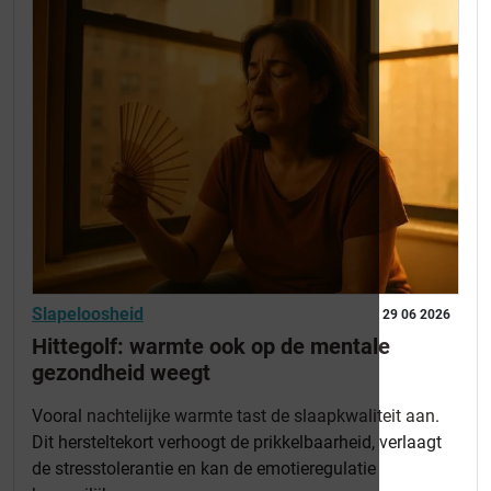
Slapeloosheid
29 06 2026
Hittegolf: warmte ook op de mentale
gezondheid weegt
Vooral
nachtelijke warmte tast de slaapkwaliteit aan
.
Dit hersteltekort verhoogt de prikkelbaarheid, verlaagt
de stresstolerantie en kan de emotieregulatie