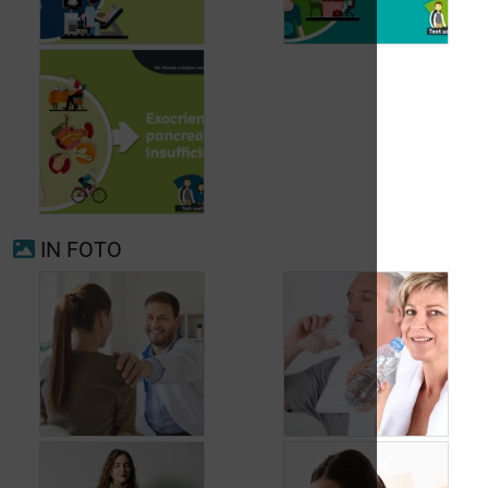
Voorkamerfibrillatie
Menopauze
IN FOTO
Exocriene pancreas-
insufficiëntie