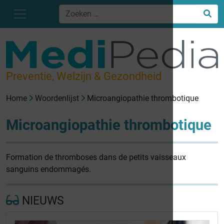
Preventie, Welzijn & Gezondheid
Home
Woordenlijst
Microangiopathie thrombotique
Microangiopathie thrombotique
Formation de thromboses dans de petits vaisseaux
sanguins endommagés.
NIEUWS