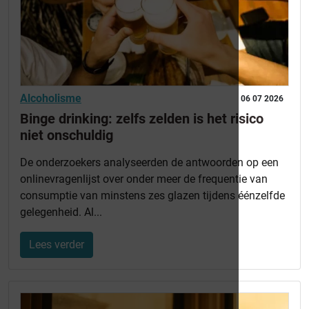
Alcoholisme
06 07 2026
Binge drinking: zelfs zelden is het risico
niet onschuldig
De onderzoekers analyseerden de antwoorden op een
onlinevragenlijst over onder meer de frequentie van
consumptie van minstens zes glazen tijdens éénzelfde
gelegenheid. Al...
Lees verder