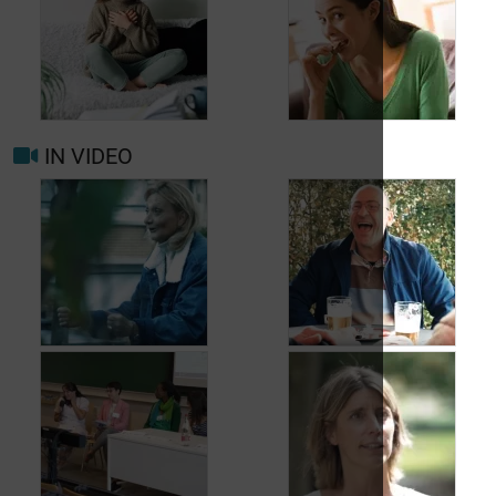
Wanneer opnieuw
uw arts raadplegen
bij migraine of
Hoofdpijn dagelijks
hoofdpijn?
voorkomen
IN VIDEO
Trigger- en
Beter leven met
risicofactoren voor
migraine in het
migraine en
dagelijks leven
hoofdpijn
Jean, 58 jaar,
Carole, 55 jaar,
geniet van het leven,
vond een oplossing
ondanks het feit dat
voor haar
hij met urineverlies
urineverlies
kampt