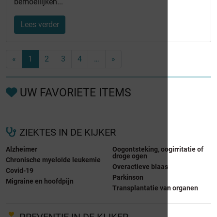
bemoeilijken...
Lees verder
«
1
2
3
4
…
»
UW FAVORIETE ITEMS
ZIEKTES IN DE KIJKER
Alzheimer
Oogontsteking, oogirritatie of
droge ogen
Chronische myeloïde leukemie
Overactieve blaas
Covid-19
Parkinson
Migraine en hoofdpijn
Transplantatie van organen
PREVENTIE IN DE KIJKER