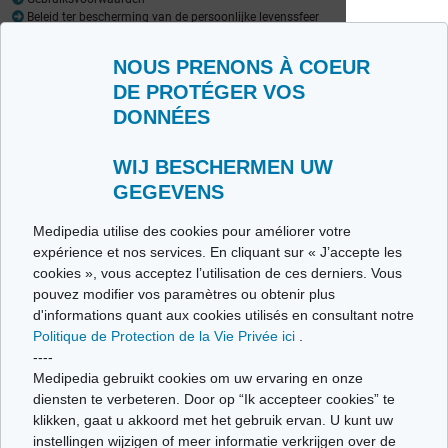
Beleid ter bescherming van de persoonlijke levenssfeer
Woordenlijst
NOUS PRENONS À COEUR
Medipedia FR
Medipedia NL
DE PROTÉGER VOS
DONNÉES
Contacteer ons
Stuur ons uw getuigenis
Alle thema's
WIJ BESCHERMEN UW
GEGEVENS
Ce site respecte les principes de la charte HON Code.
Medipedia utilise des cookies pour améliorer votre
expérience et nos services. En cliquant sur « J’accepte les
cookies », vous acceptez l’utilisation de ces derniers. Vous
pouvez modifier vos paramètres ou obtenir plus
© Vivio sa, 2014-2026 - Tous droits réservés | Avenue Gustave Demeylaan 57 -
d'informations quant aux cookies utilisés en consultant notre
1160 Brussels
Politique de Protection de la Vie Privée ici
.
Laatste update: 22/07/2026
----
Medipedia gebruikt cookies om uw ervaring en onze
diensten te verbeteren. Door op “Ik accepteer cookies” te
klikken, gaat u akkoord met het gebruik ervan. U kunt uw
instellingen wijzigen of meer informatie verkrijgen over de