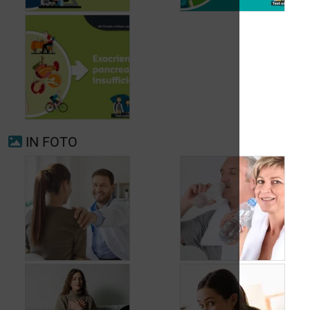
Voorkamerfibrillatie
Menopauze
IN FOTO
Exocriene pancreas-
insufficiëntie
Wanneer opnieuw