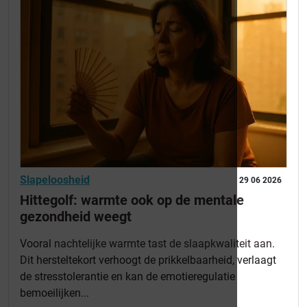
Slapeloosheid
29 06 2026
Hittegolf: warmte ook op de mentale
gezondheid weegt
Vooral
nachtelijke warmte tast de slaapkwaliteit aan
.
Dit hersteltekort verhoogt de prikkelbaarheid, verlaagt
de stresstolerantie en kan de emotieregulatie
bemoeilijken...