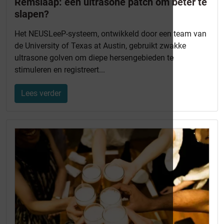
Remslaap: een ultrasone patch om beter te
slapen?
Het NEUSLeeP-systeem, ontwikkeld door een team van
de University of Texas at Austin, gebruikt zwakke
ultrasone golven om diepe hersengebieden te
stimuleren en registreert...
Lees verder