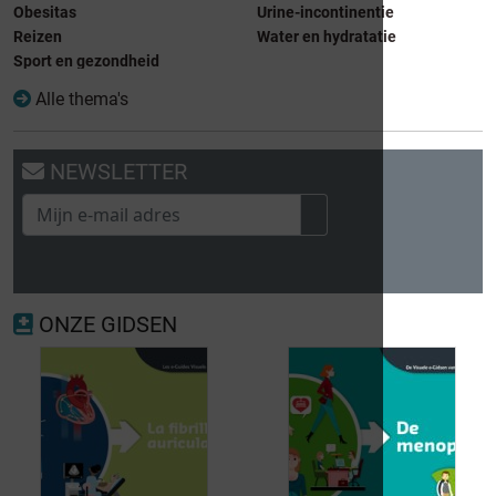
Obesitas
Urine-incontinentie
Reizen
Water en hydratatie
Sport en gezondheid
Alle thema's
NEWSLETTER
ONZE GIDSEN