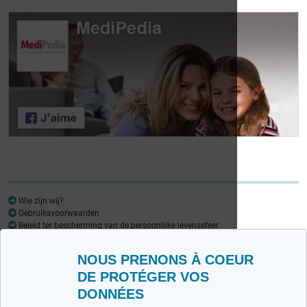
Dag van de
Dag van de
Lymfoompatiënten:
Lymfoompatiënten:
Mariangela Fiorente,
Prof. Virginie De
ALWB
Wilde
Wie zijn wij?
Gebruiksvoorwaarden
Beleid ter bescherming van de persoonlijke levenssfeer
Woordenlijst
NOUS PRENONS À COEUR
Medipedia FR
Medipedia NL
DE PROTÉGER VOS
DONNÉES
Contacteer ons