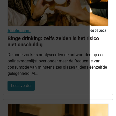
Alcoholisme
06 07 2026
Binge drinking: zelfs zelden is het risico
niet onschuldig
De onderzoekers analyseerden de antwoorden op een
onlinevragenlijst over onder meer de frequentie van
consumptie van minstens zes glazen tijdens éénzelfde
gelegenheid. Al...
Lees verder