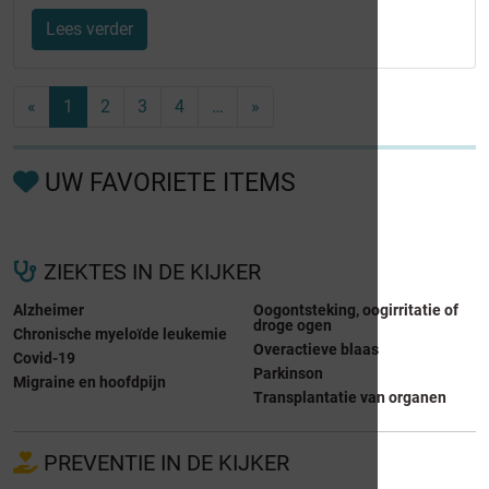
Lees verder
«
1
2
3
4
…
»
UW FAVORIETE ITEMS
ZIEKTES IN DE KIJKER
Alzheimer
Oogontsteking, oogirritatie of
droge ogen
Chronische myeloïde leukemie
Overactieve blaas
Covid-19
Parkinson
Migraine en hoofdpijn
Transplantatie van organen
PREVENTIE IN DE KIJKER