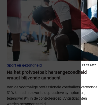
Sport en gezondheid
22 07 2026
Na het profvoetbal: hersengezondheid
vraagt blijvende aandacht
Van de voormalige professionele voetballers vertoonde
31% klinisch relevante depressieve symptomen,
tegenover 9% in de controlegroep. Angstklachten
werden gerapporteerd d...