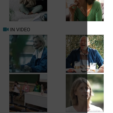
uw arts raadplegen
bij migraine of
Hoofdpijn dagelijks
hoofdpijn?
voorkomen
IN VIDEO
Trigger- en
Beter leven met
risicofactoren voor
migraine in het
migraine en
dagelijks leven
hoofdpijn
Jean, 58 jaar,
Carole, 55 jaar,
geniet van het leven,
vond een oplossing
ondanks het feit dat
voor haar
hij met urineverlies
urineverlies
kampt