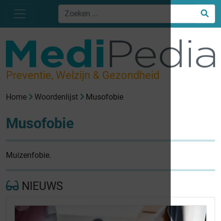
Preventie, Welzijn & Gezondheid
Home
Woordenlijst
Musofobie
Musofobie
Muizenfobie.
NIEUWS