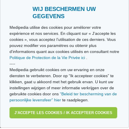
Stuur ons uw getuigenis
Alle thema's
WIJ BESCHERMEN UW
GEGEVENS
Ce site respecte les principes de la charte HON Code.
Medipedia utilise des cookies pour améliorer votre
expérience et nos services. En cliquant sur « J’accepte les
cookies », vous acceptez l’utilisation de ces derniers. Vous
pouvez modifier vos paramètres ou obtenir plus
© Vivio sa, 2014-2026 - Tous droits réservés | Avenue Gustave Demeylaan 57 -
d'informations quant aux cookies utilisés en consultant notre
1160 Brussels
Politique de Protection de la Vie Privée ici
.
Laatste update: 22/07/2026
----
Medipedia gebruikt cookies om uw ervaring en onze
diensten te verbeteren. Door op “Ik accepteer cookies” te
klikken, gaat u akkoord met het gebruik ervan. U kunt uw
instellingen wijzigen of meer informatie verkrijgen over de
gebruikte cookies door ons
“Beleid ter bescherming van de
persoonlijke levensfeer” hier
te raadplegen.
J’ACCEPTE LES COOKIES / IK ACCEPTEER COOKIES