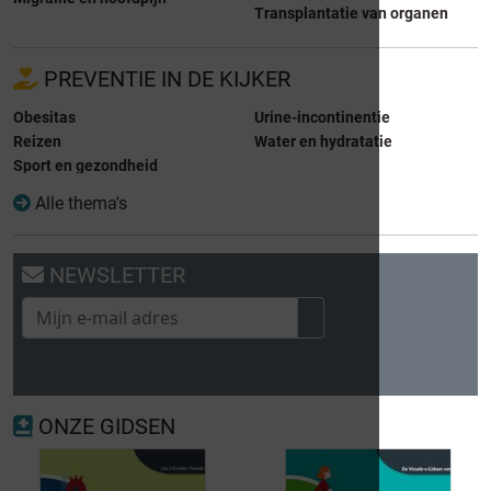
Transplantatie van organen
PREVENTIE IN DE KIJKER
Obesitas
Urine-incontinentie
Reizen
Water en hydratatie
Sport en gezondheid
Alle thema's
NEWSLETTER
ONZE GIDSEN