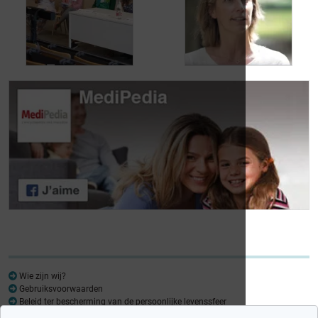
vond een oplossing
ondanks het feit dat
voor haar
hij met urineverlies
urineverlies
kampt
Dag van de
Dag van de
Lymfoompatiënten:
Lymfoompatiënten:
Mariangela Fiorente,
Prof. Virginie De
ALWB
Wilde
Wie zijn wij?
Gebruiksvoorwaarden
Beleid ter bescherming van de persoonlijke levenssfeer