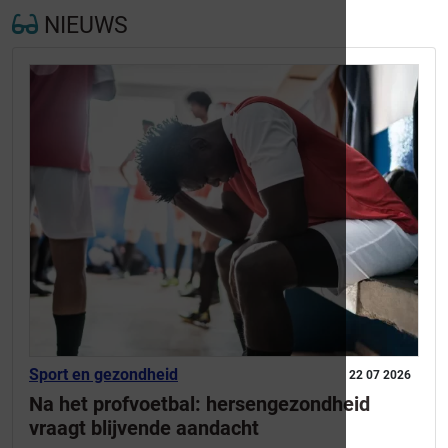
NIEUWS
Sport en gezondheid
22 07 2026
Na het profvoetbal: hersengezondheid
vraagt blijvende aandacht