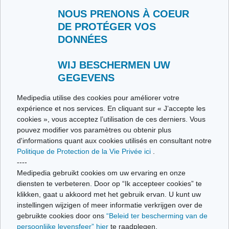
Woordenlijst
NOUS PRENONS À COEUR
Medipedia FR
Medipedia NL
DE PROTÉGER VOS
DONNÉES
Contacteer ons
Stuur ons uw getuigenis
Alle thema's
WIJ BESCHERMEN UW
GEGEVENS
Ce site respecte les principes de la charte HON Code.
Medipedia utilise des cookies pour améliorer votre
expérience et nos services. En cliquant sur « J’accepte les
cookies », vous acceptez l’utilisation de ces derniers. Vous
pouvez modifier vos paramètres ou obtenir plus
© Vivio sa, 2014-2026 - Tous droits réservés | Avenue Gustave Demeylaan 57 -
d'informations quant aux cookies utilisés en consultant notre
1160 Brussels
Politique de Protection de la Vie Privée ici
.
Laatste update: 22/07/2026
----
Medipedia gebruikt cookies om uw ervaring en onze
diensten te verbeteren. Door op “Ik accepteer cookies” te
klikken, gaat u akkoord met het gebruik ervan. U kunt uw
instellingen wijzigen of meer informatie verkrijgen over de
gebruikte cookies door ons
“Beleid ter bescherming van de
persoonlijke levensfeer” hier
te raadplegen.