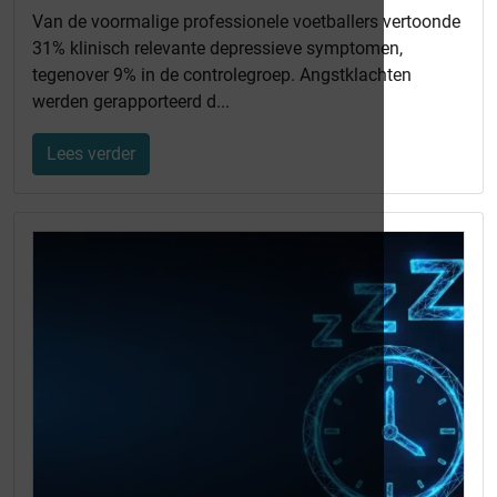
Van de voormalige professionele voetballers vertoonde
31% klinisch relevante depressieve symptomen,
tegenover 9% in de controlegroep. Angstklachten
werden gerapporteerd d...
Lees verder