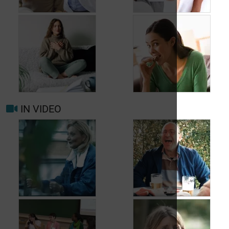
Wanneer opnieuw
uw arts raadplegen
bij migraine of
Hoofdpijn dagelijks
hoofdpijn?
voorkomen
IN VIDEO
Trigger- en
Beter leven met
risicofactoren voor
migraine in het
migraine en
dagelijks leven
hoofdpijn
Jean, 58 jaar,
Carole, 55 jaar,
geniet van het leven,