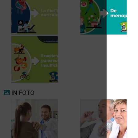
Voorkamerfibrillatie
Menopauze
IN FOTO
Exocriene pancreas-
insufficiëntie