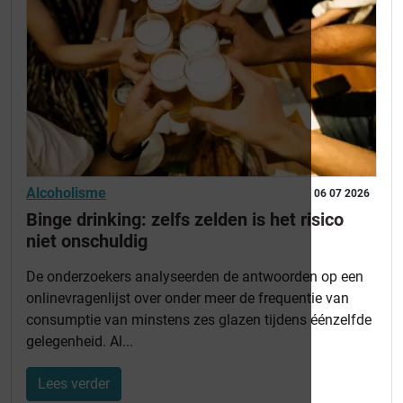
Alcoholisme
06 07 2026
Binge drinking: zelfs zelden is het risico
niet onschuldig
De onderzoekers analyseerden de antwoorden op een
onlinevragenlijst over onder meer de frequentie van
consumptie van minstens zes glazen tijdens éénzelfde
gelegenheid. Al...
Lees verder