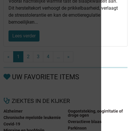
Vooral
nachtelijke warmte tast de slaapkwaliteit aan
.
Dit hersteltekort verhoogt de prikkelbaarheid, verlaagt
de stresstolerantie en kan de emotieregulatie
bemoeilijken...
Lees verder
«
1
2
3
4
…
»
UW FAVORIETE ITEMS
ZIEKTES IN DE KIJKER
Alzheimer
Oogontsteking, oogirritatie of
droge ogen
Chronische myeloïde leukemie
Overactieve blaas
Covid-19
Parkinson
Migraine en hoofdpijn