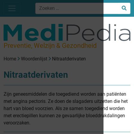
Preventie, Welzijn & Gezondheid
Home
Woordenlijst
Nitraatderivaten
Nitraatderivaten
Zijn geneesmiddelen die toegediend worden aan patiënten
met angina pectoris. Ze doen de slagaders uitzetten die het
hart van bloed voorzien. Als ze samen toegediend worden
met erectiepillen kunnen ze gevaarlijke bloeddrukdalingen
veroorzaken.