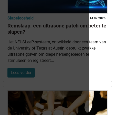
Slapeloosheid
14 07 2026
Remslaap: een ultrasone patch om beter te
slapen?
Het NEUSLeeP-systeem, ontwikkeld door een team van
de University of Texas at Austin, gebruikt zwakke
ultrasone golven om diepe hersengebieden te
stimuleren en registreert...
Lees verder