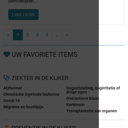
bemoeilijken...
Lees verder
«
1
2
3
4
…
»
UW FAVORIETE ITEMS
ZIEKTES IN DE KIJKER
Alzheimer
Oogontsteking, oogirritatie of
droge ogen
Chronische myeloïde leukemie
Overactieve blaas
Covid-19
Parkinson
Migraine en hoofdpijn
Transplantatie van organen
PREVENTIE IN DE KIJKER