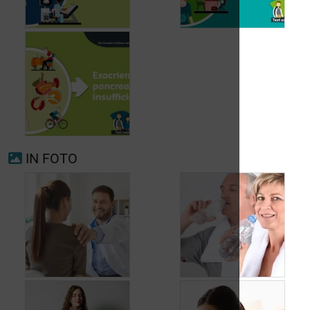
Voorkamerfibrillatie
Menopauze
IN FOTO
Exocriene pancreas-
insufficiëntie