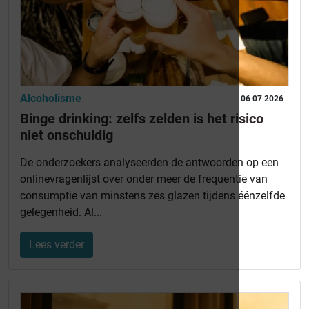
Alcoholisme
06 07 2026
Binge drinking: zelfs zelden is het risico
niet onschuldig
De onderzoekers analyseerden de antwoorden op een
onlinevragenlijst over onder meer de frequentie van
consumptie van minstens zes glazen tijdens éénzelfde
gelegenheid. Al...
Lees verder