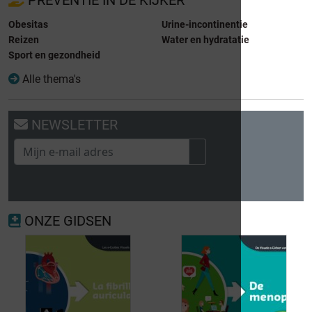
Obesitas
Urine-incontinentie
Reizen
Water en hydratatie
Sport en gezondheid
Alle thema's
NEWSLETTER
ONZE GIDSEN