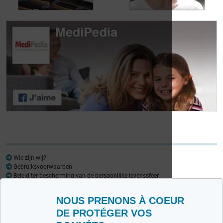
Dag van de
Dag van de
Lymfoompatiënten:
Lymfoompatiënten:
Mariangela Fiorente,
Prof. Virginie De
ALWB
Wilde
Wie zijn wij?
Gebruiksvoorwaarden
Beleid ter bescherming van de persoonlijke levenssfeer
Woordenlijst
NOUS PRENONS À COEUR
Medipedia FR
Medipedia NL
DE PROTÉGER VOS