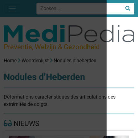
Preventie, Welzijn & Gezondheid
Home
Woordenlijst
Nodules d’heberden
Nodules d’Heberden
Déformations caractéristiques des articulations des
extrémités de doigts.
NIEUWS