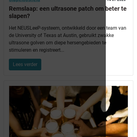
Remslaap: een ultrasone patch om beter te
slapen?
Het NEUSLeeP-systeem, ontwikkeld door een team van
de University of Texas at Austin, gebruikt zwakke
ultrasone golven om diepe hersengebieden te
stimuleren en registreert...
Lees verder