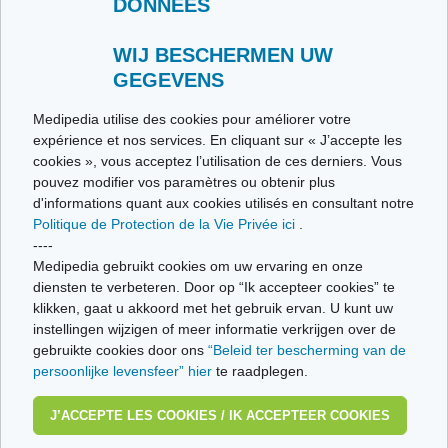
DONNÉES
Contacteer ons
Stuur ons uw getuigenis
Alle thema's
WIJ BESCHERMEN UW
GEGEVENS
Ce site respecte les principes de la charte HON Code.
Medipedia utilise des cookies pour améliorer votre
expérience et nos services. En cliquant sur « J’accepte les
cookies », vous acceptez l’utilisation de ces derniers. Vous
pouvez modifier vos paramètres ou obtenir plus
© Vivio sa, 2014-2026 - Tous droits réservés | Avenue Gustave Demeylaan 57 -
d'informations quant aux cookies utilisés en consultant notre
1160 Brussels
Politique de Protection de la Vie Privée ici
.
Laatste update: 22/07/2026
----
Medipedia gebruikt cookies om uw ervaring en onze
diensten te verbeteren. Door op “Ik accepteer cookies” te
klikken, gaat u akkoord met het gebruik ervan. U kunt uw
instellingen wijzigen of meer informatie verkrijgen over de
gebruikte cookies door ons
“Beleid ter bescherming van de
persoonlijke levensfeer” hier
te raadplegen.
J’ACCEPTE LES COOKIES / IK ACCEPTEER COOKIES