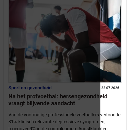
Sport en gezondheid
22 07 2026
Na het profvoetbal: hersengezondheid
vraagt blijvende aandacht
Van de voormalige professionele voetballers vertoonde
31% klinisch relevante depressieve symptomen,
tegenover 9% in de controlegroep. Angstklachten