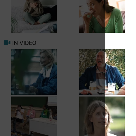
Wanneer opnieuw
uw arts raadplegen
bij migraine of
Hoofdpijn dagelijks
hoofdpijn?
voorkomen
IN VIDEO
Trigger- en
Beter leven met
risicofactoren voor
migraine in het
migraine en
dagelijks leven
hoofdpijn
Jean, 58 jaar,
Carole, 55 jaar,
geniet van het leven,
vond een oplossing
ondanks het feit dat
voor haar
hij met urineverlies
urineverlies
kampt