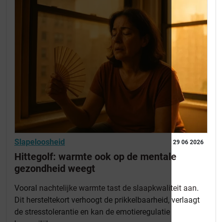
Slapeloosheid
29 06 2026
Hittegolf: warmte ook op de mentale
gezondheid weegt
Vooral
nachtelijke warmte tast de slaapkwaliteit aan
.
Dit hersteltekort verhoogt de prikkelbaarheid, verlaagt
de stresstolerantie en kan de emotieregulatie