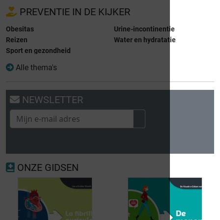
PREVENTIE IN DE KIJKER
Obesitas
Urine-incontinentie
Reizen
Water en hydratatie
Sport en gezondheid
Alle thema's
NEWSLETTER
ONZE GIDSEN