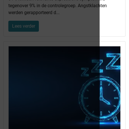
tegenover 9% in de controlegroep. Angstklachten
werden gerapporteerd d...
Lees verder