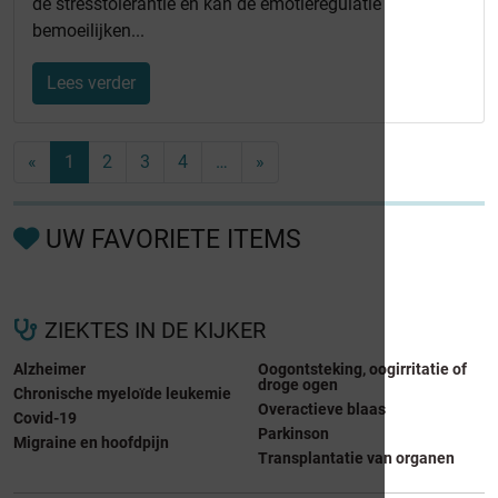
de stresstolerantie en kan de emotieregulatie
bemoeilijken...
Lees verder
«
1
2
3
4
…
»
UW FAVORIETE ITEMS
ZIEKTES IN DE KIJKER
Alzheimer
Oogontsteking, oogirritatie of
droge ogen
Chronische myeloïde leukemie
Overactieve blaas
Covid-19
Parkinson
Migraine en hoofdpijn
Transplantatie van organen