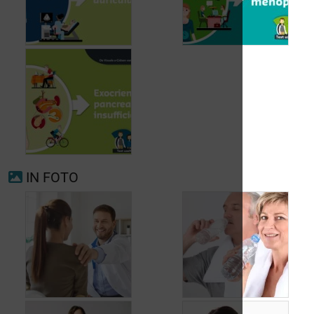
Voorkamerfibrillatie
Menopauze
IN FOTO
Exocriene pancreas-
insufficiëntie