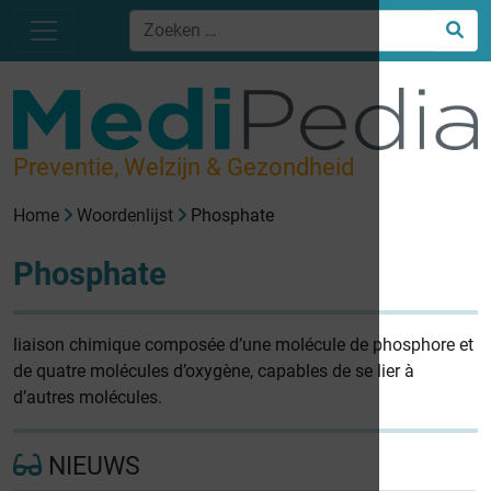
Preventie, Welzijn & Gezondheid
Home
Woordenlijst
Phosphate
Phosphate
liaison chimique composée d’une molécule de phosphore et
de quatre molécules d’oxygène, capables de se lier à
d’autres molécules.
NIEUWS