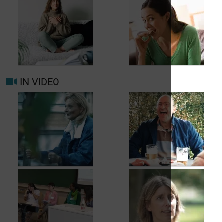
Wanneer opnieuw
uw arts raadplegen
bij migraine of
Hoofdpijn dagelijks
hoofdpijn?
voorkomen
IN VIDEO
Trigger- en
Beter leven met
risicofactoren voor
migraine in het
migraine en
dagelijks leven
hoofdpijn
Jean, 58 jaar,
Carole, 55 jaar,
geniet van het leven,
vond een oplossing
ondanks het feit dat
voor haar
hij met urineverlies