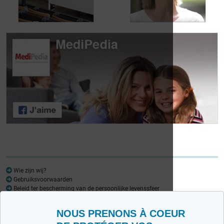
urineverlies
kampt
Dag van de
Dag van de
Lymfoompatiënten:
Lymfoompatiënten:
Mariangela Fiorente,
Prof. Virginie De
ALWB
Wilde
Wie zijn wij?
Gebruiksvoorwaarden
Beleid ter bescherming van de persoonlijke levenssfeer
Woordenlijst
NOUS PRENONS À COEUR
Medipedia FR
Medipedia NL