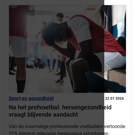
Sport en gezondheid
22 07 2026
Na het profvoetbal: hersengezondheid
vraagt blijvende aandacht
Van de voormalige professionele voetballers vertoonde
31% klinisch relevante depressieve symptomen,