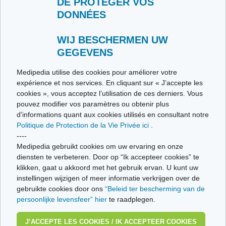
DE PROTÉGER VOS
DONNÉES
Contacteer ons
Stuur ons uw getuigenis
Alle thema's
WIJ BESCHERMEN UW
GEGEVENS
Ce site respecte les principes de la charte HON Code.
Medipedia utilise des cookies pour améliorer votre
expérience et nos services. En cliquant sur « J’accepte les
cookies », vous acceptez l’utilisation de ces derniers. Vous
pouvez modifier vos paramètres ou obtenir plus
© Vivio sa, 2014-2026 - Tous droits réservés | Avenue Gustave Demeylaan 57 -
d'informations quant aux cookies utilisés en consultant notre
1160 Brussels
Politique de Protection de la Vie Privée ici
.
Laatste update: 22/07/2026
----
Medipedia gebruikt cookies om uw ervaring en onze
diensten te verbeteren. Door op “Ik accepteer cookies” te
klikken, gaat u akkoord met het gebruik ervan. U kunt uw
instellingen wijzigen of meer informatie verkrijgen over de
gebruikte cookies door ons
“Beleid ter bescherming van de
persoonlijke levensfeer” hier
te raadplegen.
J’ACCEPTE LES COOKIES / IK ACCEPTEER COOKIES