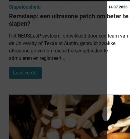
Slapeloosheid
14 07 2026
Remslaap: een ultrasone patch om beter te
slapen?
Het NEUSLeeP-systeem, ontwikkeld door een team van
de University of Texas at Austin, gebruikt zwakke
ultrasone golven om diepe hersengebieden te
stimuleren en registreert...
Lees verder