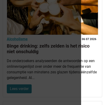
Alcoholisme
06 07 2026
Binge drinking: zelfs zelden is het risico
niet onschuldig
De onderzoekers analyseerden de antwoorden op een
onlinevragenlijst over onder meer de frequentie van
consumptie van minstens zes glazen tijdens éénzelfde
gelegenheid. Al...
Lees verder