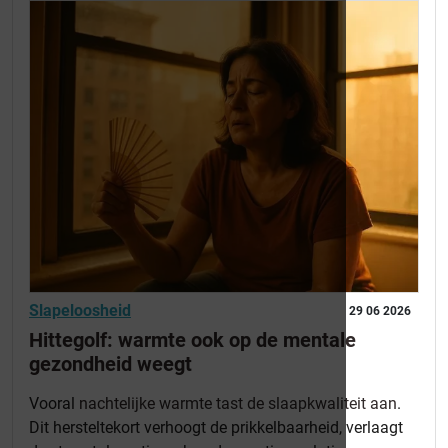
Slapeloosheid
29 06 2026
Hittegolf: warmte ook op de mentale
gezondheid weegt
Vooral
nachtelijke warmte tast de slaapkwaliteit aan
.
Dit hersteltekort verhoogt de prikkelbaarheid, verlaagt