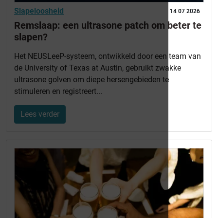
Slapeloosheid
14 07 2026
Remslaap: een ultrasone patch om beter te
slapen?
Het NEUSLeeP-systeem, ontwikkeld door een team van
de University of Texas at Austin, gebruikt zwakke
ultrasone golven om diepe hersengebieden te
stimuleren en registreert...
Lees verder