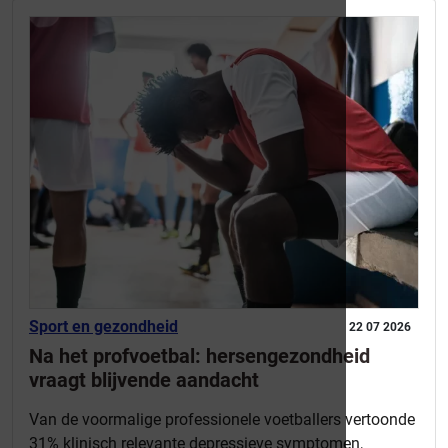
Sport en gezondheid
22 07 2026
Na het profvoetbal: hersengezondheid
vraagt blijvende aandacht
Van de voormalige professionele voetballers vertoonde
31% klinisch relevante depressieve symptomen,