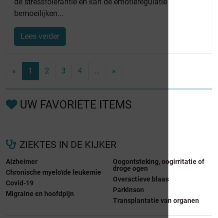
de stresstolerantie en kan de emotieregulatie
bemoeilijken...
Lees verder
«
1
2
3
4
…
»
UW FAVORIETE ITEMS
ZIEKTES IN DE KIJKER
Alzheimer
Oogontsteking, oogirritatie of
droge ogen
Chronische myeloïde leukemie
Overactieve blaas
Covid-19
Parkinson
Migraine en hoofdpijn
Transplantatie van organen