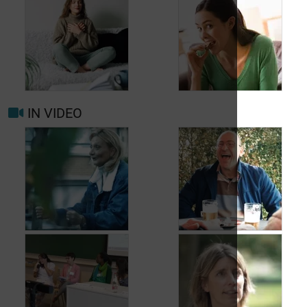
Wanneer opnieuw
uw arts raadplegen
bij migraine of
Hoofdpijn dagelijks
hoofdpijn?
voorkomen
IN VIDEO
Trigger- en
Beter leven met
risicofactoren voor
migraine in het
migraine en
dagelijks leven
hoofdpijn
Jean, 58 jaar,
Carole, 55 jaar,
geniet van het leven,
vond een oplossing
ondanks het feit dat
voor haar
hij met urineverlies