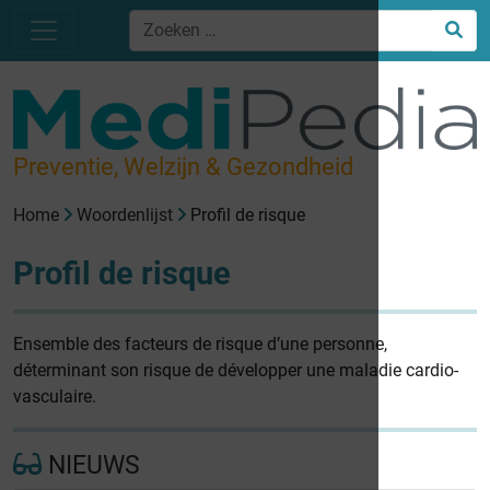
Preventie, Welzijn & Gezondheid
Home
Woordenlijst
Profil de risque
Profil de risque
Ensemble des facteurs de risque d’une personne,
déterminant son risque de développer une maladie cardio-
vasculaire.
NIEUWS