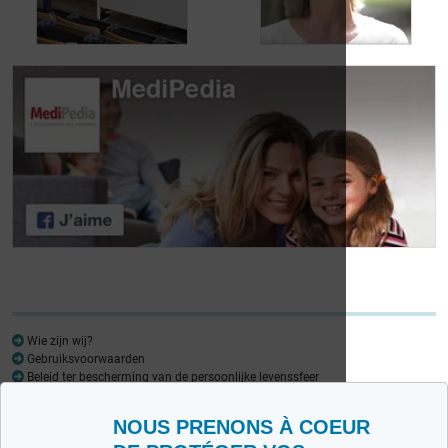
urineverlies
kampt
Dag van de
Dag van de
Lymfoompatiënten:
Lymfoompatiënten:
Mariangela Fiorente,
Prof. Virginie De
ALWB
Wilde
Wie zijn wij?
Gebruiksvoorwaarden
Beleid ter bescherming van de persoonlijke levenssfeer
Woordenlijst
NOUS PRENONS À COEUR
Medipedia FR
Medipedia NL