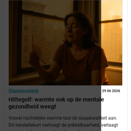
Slapeloosheid
29 06 2026
Hittegolf: warmte ook op de mentale
gezondheid weegt
Vooral
nachtelijke warmte tast de slaapkwaliteit aan
.
Dit hersteltekort verhoogt de prikkelbaarheid, verlaagt