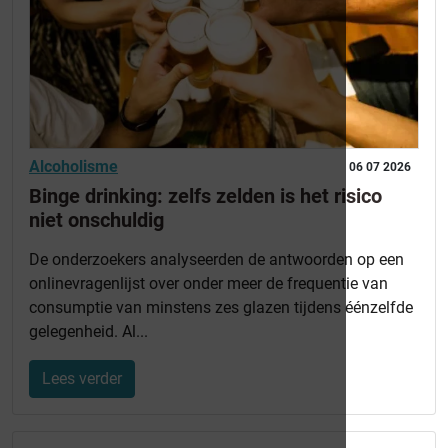
Alcoholisme
06 07 2026
Binge drinking: zelfs zelden is het risico
niet onschuldig
De onderzoekers analyseerden de antwoorden op een
onlinevragenlijst over onder meer de frequentie van
consumptie van minstens zes glazen tijdens éénzelfde
gelegenheid. Al...
Lees verder