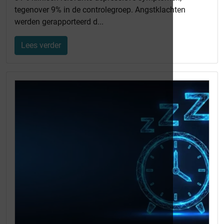
tegenover 9% in de controlegroep. Angstklachten
werden gerapporteerd d...
Lees verder