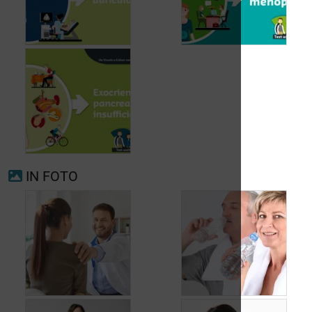
Voorkamerfibrillatie
Menopauze
IN FOTO
Exocriene pancreas-
insufficiëntie