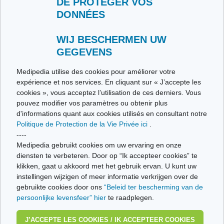
DE PROTÉGER VOS
DONNÉES
Contacteer ons
Stuur ons uw getuigenis
Alle thema's
WIJ BESCHERMEN UW
GEGEVENS
Ce site respecte les principes de la charte HON Code.
Medipedia utilise des cookies pour améliorer votre
expérience et nos services. En cliquant sur « J’accepte les
cookies », vous acceptez l’utilisation de ces derniers. Vous
pouvez modifier vos paramètres ou obtenir plus
© Vivio sa, 2014-2026 - Tous droits réservés | Avenue Gustave Demeylaan 57 -
d'informations quant aux cookies utilisés en consultant notre
1160 Brussels
Politique de Protection de la Vie Privée ici
.
Laatste update: 22/07/2026
----
Medipedia gebruikt cookies om uw ervaring en onze
diensten te verbeteren. Door op “Ik accepteer cookies” te
klikken, gaat u akkoord met het gebruik ervan. U kunt uw
instellingen wijzigen of meer informatie verkrijgen over de
gebruikte cookies door ons
“Beleid ter bescherming van de
persoonlijke levensfeer” hier
te raadplegen.
J’ACCEPTE LES COOKIES / IK ACCEPTEER COOKIES