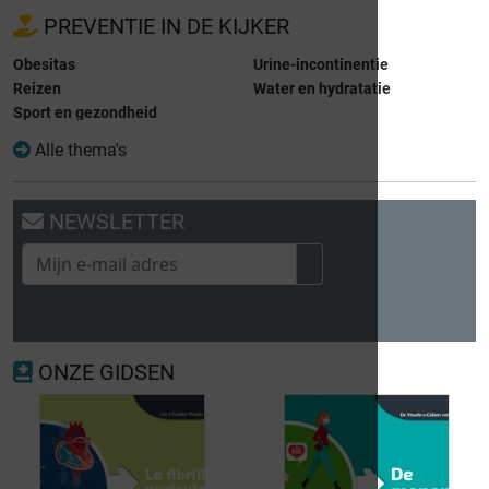
PREVENTIE IN DE KIJKER
Obesitas
Urine-incontinentie
Reizen
Water en hydratatie
Sport en gezondheid
Alle thema's
NEWSLETTER
ONZE GIDSEN