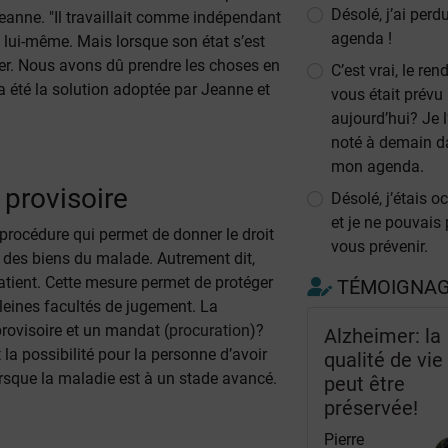
Désolé, j’ai per
Jeanne. "Il travaillait comme indépendant
agenda !
é lui-même. Mais lorsque son état s’est
uer. Nous avons dû prendre les choses en
C’est vrai, le ren
a été la solution adoptée par Jeanne et
vous était prévu
aujourd’hui? Je l
noté à demain d
mon agenda.
 provisoire
Désolé, j’étais o
et je ne pouvais
procédure qui permet de donner le droit
vous prévenir.
 des biens du malade. Autrement dit,
atient. Cette mesure permet de protéger
TÉMOIGNA
pleines facultés de jugement. La
rovisoire et un mandat (
procuration
)?
Alzheimer: la
 la possibilité pour la personne d’avoir
qualité de vie
orsque la maladie est à un stade avancé.
peut être
préservée!
Pierre