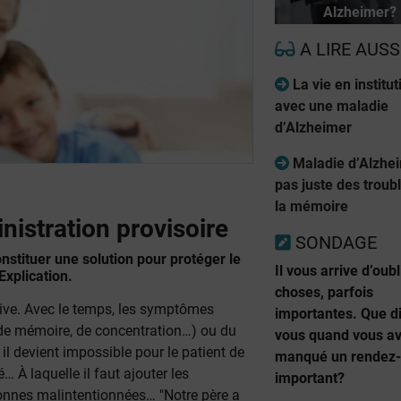
Alzheimer?
A LIRE AUSS
La vie en institut
avec une maladie
d’Alzheimer
Maladie d’Alzhe
pas juste des troub
la mémoire
istration provisoire
SONDAGE
nstituer une solution pour protéger le
Il vous arrive d’oub
Explication.
choses, parfois
ive. Avec le temps, les symptômes
importantes. Que di
e de mémoire, de concentration…) ou du
vous quand vous a
il devient impossible pour le patient de
manqué un rendez
… À laquelle il faut ajouter les
important?
sonnes malintentionnées… "Notre père a