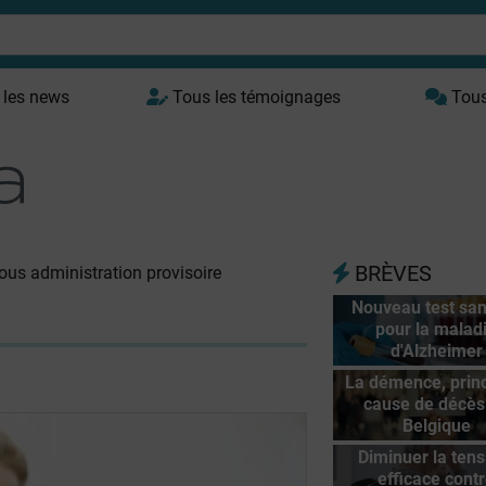
 les news
Tous les témoignages
Tous 
BRÈVES
ous administration provisoire
Nouveau test sa
pour la malad
d'Alzheimer
La démence, princ
cause de décès
Belgique
Diminuer la tens
efficace cont