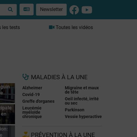
Newsletter
les tests
Toutes les vidéos
MALADIES À LA UNE
nguin
Alzheimer
Migraine et maux
de tête
ie
Covid-19
Oeil infecté, irrité
Greffe d'organes
ou sec
ipale
Leucémie
Parkinson
myéloïde
 en
chronique
Vessie hyperactive
ion:
PRÉVENTION À LA UNE
re