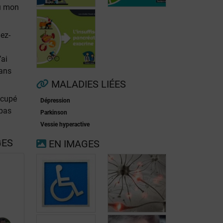
du mon
dez-
’ai
Fibrillation
auriculaire
Ménopause
ans
MALADIES LIÉES
ccupé
Dépression
 pas
Insuffisance
Parkinson
pancréatique
Vessie hyperactive
exocrine
GES
EN IMAGES