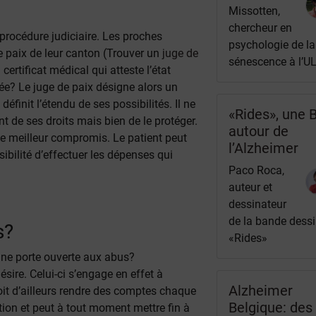
Missotten,
chercheur en
procédure judiciaire. Les proches
psychologie de la
e paix de leur canton (Trouver un
juge de
sénescence à l’U
ertificat médical qui atteste l’état
ée? Le juge de paix désigne alors un
éfinit l’étendu de ses possibilités. Il ne
«Rides», une B
nt de ses droits mais bien de le protéger.
autour de
le meilleur compromis. Le patient peut
l’Alzheimer
ibilité d’effectuer les dépenses qui
Paco Roca,
auteur et
dessinateur
de la bande dess
s?
«Rides»
 une porte ouverte aux abus?
désire. Celui-ci s’engage en effet à
Alzheimer
doit d’ailleurs rendre des comptes chaque
Belgique: des
ion et peut à tout moment mettre fin à