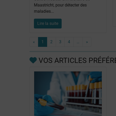
Maastricht, pour détecter des
maladies...
Lire la suite
«
1
2
3
4
…
»
VOS ARTICLES PRÉFÉR