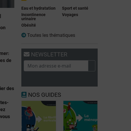
Eau et hydratation
Sport et santé
Incontinence
Voyages
I
urinaire
Obésité
ion
Toutes les thématiques
imer:
NEWSLETTER
les de
lier des
NOS GUIDES
tes-
vez
-vous