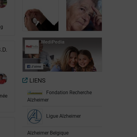
Quelles
Quelle est
réductions en
l’évolution de la
cas de maladie
maladie
Lg
d’Alzheimer?
d’Alzheimer?
Maladie
.D.
d’Alzheimer:
Les troubles du
pas juste des
comportement
troubles de la
dans la maladie
mémoire
d’Alzheimer
LIENS
Fondation Recherche
inée
Alzheimer
Ligue Alzheimer
Alzheimer Belgique