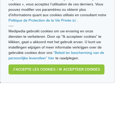
Alzheimer Belgique
cookies », vous acceptez l’utilisation de ces derniers. Vous
pouvez modifier vos paramètres ou obtenir plus
Baluchon-Alzheimer
d'informations quant aux cookies utilisés en consultant notre
Politique de Protection de la Vie Privée ici
.
Aidants Proches
----
Medipedia gebruikt cookies om uw ervaring en onze
Infor-Homes Wallonie
diensten te verbeteren. Door op “Ik accepteer cookies” te
klikken, gaat u akkoord met het gebruik ervan. U kunt uw
Infor-Homes Bruxelles
instellingen wijzigen of meer informatie verkrijgen over de
gebruikte cookies door ons
“Beleid ter bescherming van de
Alzheimer Belgium
persoonlijke levensfeer” hier
te raadplegen.
J’ACCEPTE LES COOKIES / IK ACCEPTEER COOKIES
Qui sommes nous ?
Conditions d’Utilisation
Politique de Protection de la Vie privée
Glossaire
Medipedia FR
Medipedia NL