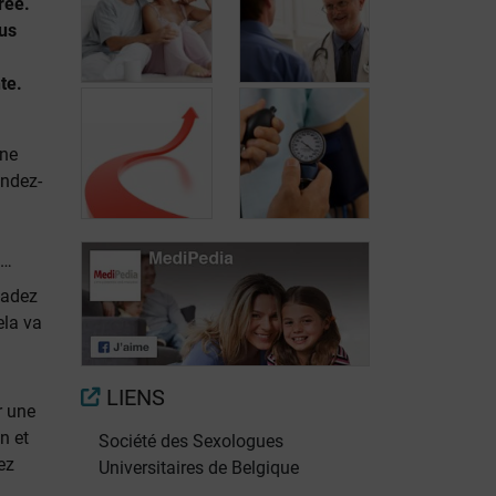
rée.
ous
te.
une
endez-
Qu'attendre des
Rôle du
traitements?
médecin traitant
s…
uadez
ela va
Déformation du
Maladies
pénis
cardiovasculaires
LIENS
r une
on et
Société des Sexologues
ez
Universitaires de Belgique