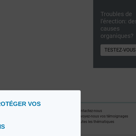
Troubles de
l’érection: de
causes
organiques?
TESTEZ-VOUS
ROTÉGER VOS
ire
Contactez-nous
edia FR
Envoyez-nous vos témoignages
edia NL
Toutes les thématiques
NS