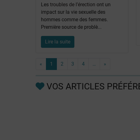
Les
troubles de l’érection
ont un
impact sur la vie sexuelle des
hommes comme des femmes.
Première source de problè...
Lire la suite
«
1
2
3
4
…
»
VOS ARTICLES PRÉFÉR