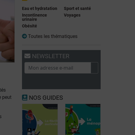
Eau et hydratation
Sport et santé
Incontinence
Voyages
urinaire
Obésité
Toutes les thématiques
NEWSLETTER
tés
NOS GUIDES
e peut
s