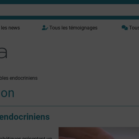
 les news
Tous les témoignages
Tous 
bles endocriniens
ion
endocriniens
abétiques présentent un