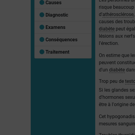
Causes
risque beaucoup 
d'
athérosclérose
Diagnostic
causes des troubl
Examens
diabète
peut égal
lésions aux nerfs
Conséquences
l'érection.
Traitement
On estime que les
peuvent constitu
d'un
diabète
dans
Trop peu de
test
Si les glandes se
d'hormones sexue
être à l'origine 
Cet hypogonadism
mesures sanguin