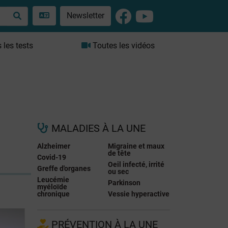
Newsletter
les tests
Toutes les vidéos
MALADIES À LA UNE
Alzheimer
Migraine et maux
de tête
Covid-19
Oeil infecté, irrité
Greffe d'organes
ou sec
Leucémie
Parkinson
myéloïde
chronique
Vessie hyperactive
PRÉVENTION À LA UNE