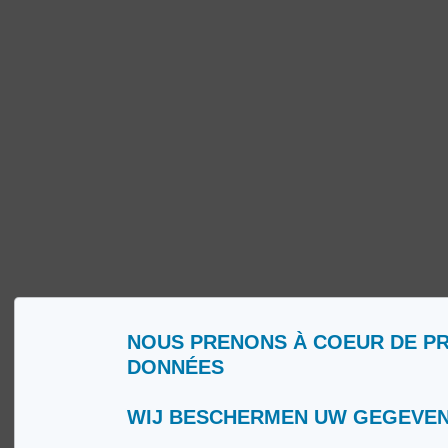
NOUS PRENONS À COEUR DE P
DONNÉES
Qui sommes nous ?
Glossa
Conditions d’Utilisation
Medip
Politique de Protection de la Vie privée
Medip
WIJ BESCHERMEN UW GEGEVE