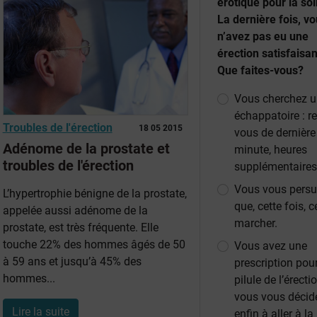
érotique pour la soi
La dernière fois, v
n’avez pas eu une
érection satisfaisan
Que faites-vous?
Vous cherchez 
échappatoire : r
Troubles de l'érection
18 05 2015
vous de dernière
Adénome de la prostate et
minute, heures
troubles de l'érection
supplémentaire
Vous vous pers
L’hypertrophie bénigne de la prostate,
que, cette fois, c
appelée aussi adénome de la
marcher.
prostate, est très fréquente. Elle
touche 22% des hommes âgés de 50
Vous avez une
à 59 ans et jusqu’à 45% des
prescription pou
hommes...
pilule de l’érecti
vous vous décid
Lire la suite
enfin à aller à la