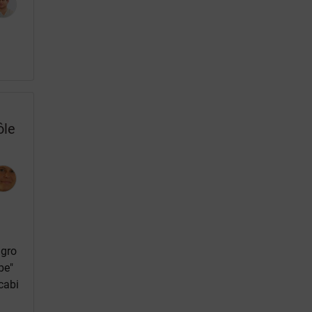
ôle
.gro
be"
cabi