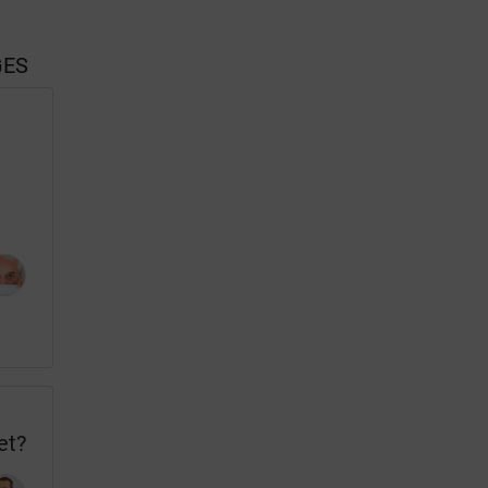
GES
et?