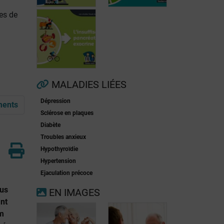
es de
Fibrillation
auriculaire
Ménopause
MALADIES LIÉES
Dépression
ments
Insuffisance
Sclérose en plaques
pancréatique
Diabète
exocrine
Troubles anxieux
Hypothyroïdie
Hypertension
Ejaculation précoce
us
EN IMAGES
nt
lm