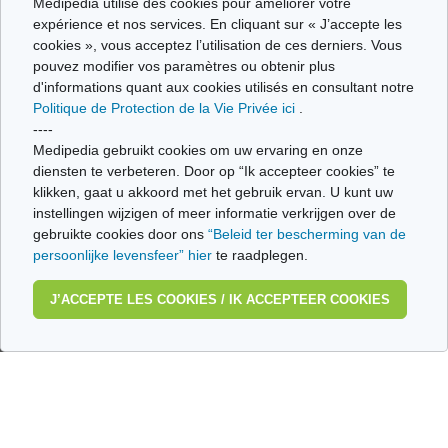
Medipedia utilise des cookies pour améliorer votre
expérience et nos services. En cliquant sur « J’accepte les
Dossiers médicaux accessibles par Internet
cookies », vous acceptez l’utilisation de ces derniers. Vous
pouvez modifier vos paramètres ou obtenir plus
Association de l'Hémophilie
d'informations quant aux cookies utilisés en consultant notre
Politique de Protection de la Vie Privée ici
.
Belgian Society of Thrombosis and Haemostasis
----
Medipedia gebruikt cookies om uw ervaring en onze
diensten te verbeteren. Door op “Ik accepteer cookies” te
klikken, gaat u akkoord met het gebruik ervan. U kunt uw
instellingen wijzigen of meer informatie verkrijgen over de
Qui sommes nous ?
gebruikte cookies door ons
“Beleid ter bescherming van de
Conditions d’Utilisation
persoonlijke levensfeer” hier
te raadplegen.
Politique de Protection de la Vie privée
J’ACCEPTE LES COOKIES / IK ACCEPTEER COOKIES
Glossaire
Medipedia FR
Medipedia NL
Contactez-nous
Envoyez-nous vos témoignages
Toutes les thématiques
Ce site respecte les principes de la charte HON Code.