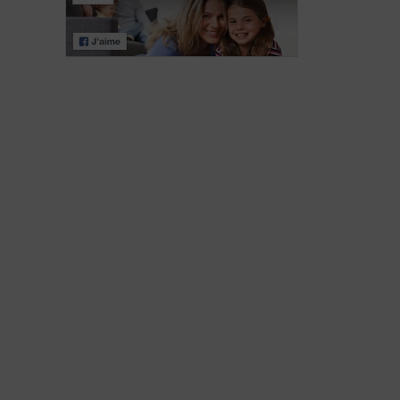
a trouvé une
profite de la vie
solution aux
malgré les
fuites urinaires
fuites urinaires