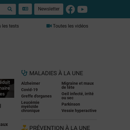
Newsletter
les tests
Toutes les vidéos
MALADIES À LA UNE
éduit
Alzheimer
Migraine et maux
de tête
naire
Covid-19
es
Oeil infecté, irrité
Greffe d'organes
ou sec
Leucémie
Parkinson
I
myéloïde
chronique
Vessie hyperactive
 aux
PRÉVENTION À LA UNE