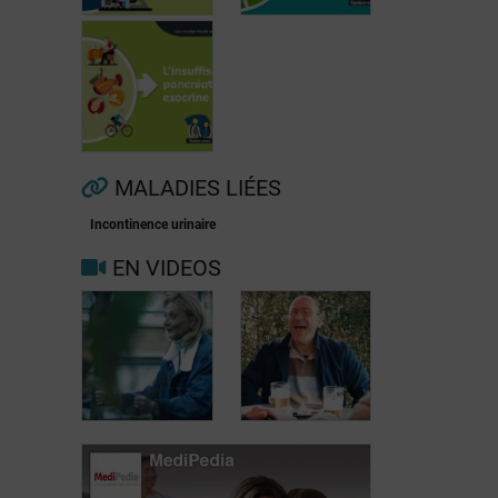
Fibrillation
auriculaire
Ménopause
MALADIES LIÉES
Incontinence urinaire
Insuffisance
EN VIDEOS
pancréatique
exocrine
Carole, 55 ans,
Jean, 58 ans,