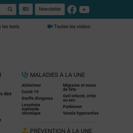
Newsletter
les tests
Toutes les vidéos
I
MALADIES À LA UNE
Alzheimer
Migraine et maux
de tête
Covid-19
ns des
Oeil infecté, irrité
Greffe d'organes
ou sec
Leucémie
Parkinson
myéloïde
chronique
Vessie hyperactive
e
PRÉVENTION À LA UNE