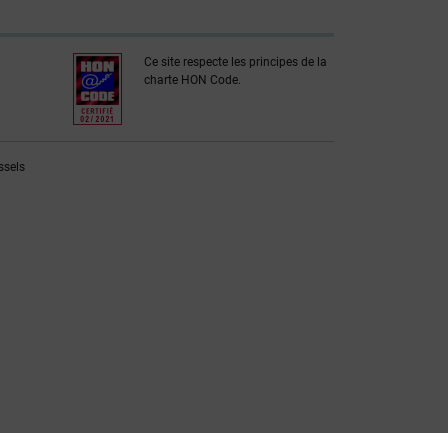
Ce site respecte les principes de la
charte HON Code.
ssels