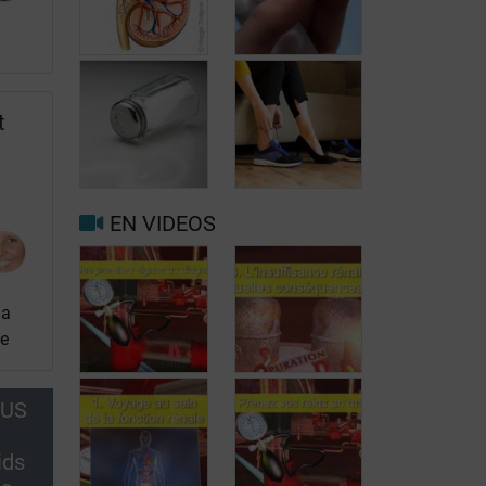
t
Quelles sont les
Insuffisance
principales
rénale: quels
fonctions des
médicaments
reins?
éviter?
EN VIDEOS
Quel régime en
cas
Reprendre le
d’insuffisance
travail avec une
rénale (partie
insuffisance
la
1)?
rénale
le
OUS
Des premiers
symptômes au
ids
diagnostic
Insuffisance