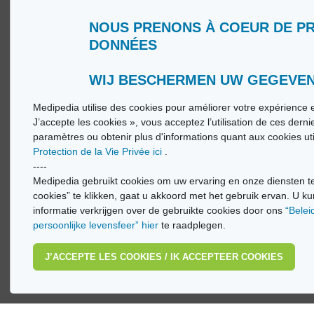
NOUS PRENONS À COEUR DE P
DONNÉES
Qui sommes nous ?
Glossa
Conditions d’Utilisation
Medip
Politique de Protection de la Vie privée
Medip
WIJ BESCHERMEN UW GEGEVE
Medipedia utilise des cookies pour améliorer votre expérience e
© Vi
J’accepte les cookies », vous acceptez l’utilisation de ces dern
paramètres ou obtenir plus d'informations quant aux cookies ut
Protection de la Vie Privée ici
.
----
Medipedia gebruikt cookies om uw ervaring en onze diensten te
cookies” te klikken, gaat u akkoord met het gebruik ervan. U ku
informatie verkrijgen over de gebruikte cookies door ons
“Belei
persoonlijke levensfeer” hier
te raadplegen.
J’ACCEPTE LES COOKIES / IK ACCEPTEER COOKIES