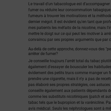
Le travail d'un tabacologue est d'accompagner 
fumer ou réduire leur consommation tabagique. 
fumeurs à trouver les motivations et la méthode 
dernier mégot. Il est évident qu'en tant que pro
mes patients les méfaits de la nicotine, mais l'i
mettre le doigt sur ce qui peut les motiver à arrêt
convaincu par ses propres arguments que par c
Au-delà de cette approche, donnez-vous des "pet
arrêter de fumer?
Je conseille toujours l'arrêt total du tabac plutô
également d'essayer de bousculer les habitudes q
évidement des petits trucs comme manger un frui
prendre une cigarette, mais il n'y a pas de rece
pas élaboré ses propres stratégies, ces astuces
conseille également aux patients dépendants d
comme les substituts nicotiniques (patch et aut
tabac tels que le bupropion et la varénicline. Pa
avis médical. Seuls les néphrologues sont à m