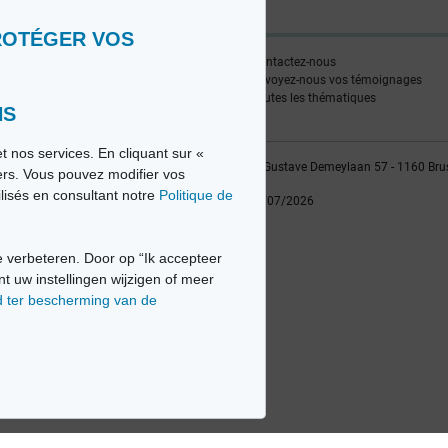
ROTÉGER VOS
ire
Contactez-nous
edia FR
Envoyez-nous vos témoignages
edia NL
Toutes les thématiques
NS
t nos services. En cliquant sur «
vio sa, 2014-2026 - Tous droits réservés | Avenue Gustave Demeylaan 57 - 1160 Bru
iers. Vous pouvez modifier vos
ilisés en consultant notre
Politique de
Dernière mise à jour: 22/07/2026
 verbeteren. Door op “Ik accepteer
nt uw instellingen wijzigen of meer
d ter bescherming van de