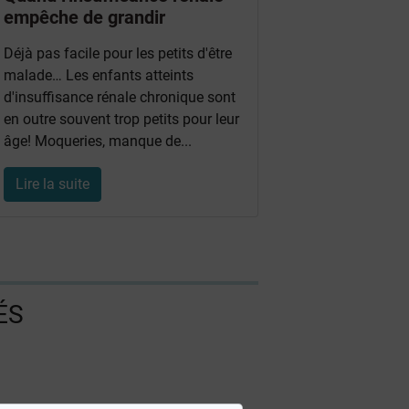
empêche de grandir
Déjà pas facile pour les petits d'être
malade… Les enfants atteints
d'insuffisance rénale chronique sont
en outre souvent trop petits pour leur
âge! Moqueries, manque de...
Lire la suite
ÉS