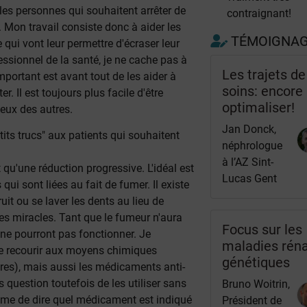
les personnes qui souhaitent arrêter de
contraignant!
Mon travail consiste donc à aider les
TÉMOIGNA
qui vont leur permettre d'écraser leur
fessionnel de la santé, je ne cache pas à
Les trajets de
mportant est avant tout de les aider à
soins: encore
er. Il est toujours plus facile d'être
optimaliser!
eux des autres.
Jan Donck,
its trucs" aux patients qui souhaitent
néphrologue
à l’AZ Sint-
t qu'une réduction progressive. L'idéal est
Lucas Gent
ui sont liées au fait de fumer. Il existe
t ou se laver les dents au lieu de
ttes miracles. Tant que le fumeur n'aura
Focus sur les
 ne pourront pas fonctionner. Je
maladies rén
e recourir aux moyens chimiques
génétiques
res), mais aussi les médicaments anti-
s question toutefois de les utiliser sans
Bruno Woitrin,
ême de dire quel médicament est indiqué
Président de