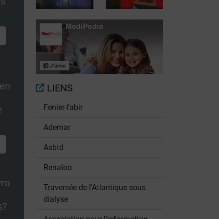
us
d'insuffisance
rénale: quelles
rénale
conséquences?
Voyage au sein
de la fonction
Prenez vos
rénale
reins en main
 en
LIENS
Fenier-fabir
e
Ademar
Asbtd
Renaloo
yro
Traversée de l'Atlantique sous
n
dialyse
s?