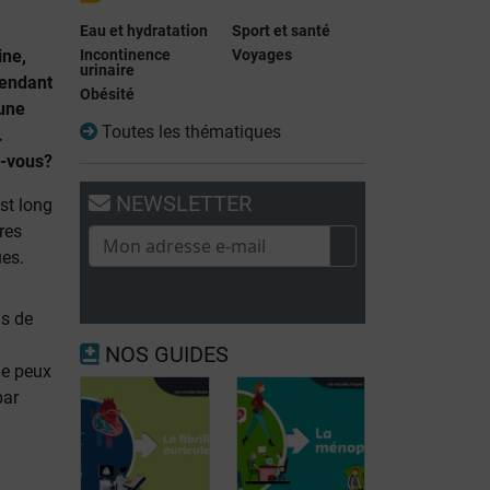
Eau et hydratation
Sport et santé
ine,
Incontinence
Voyages
urinaire
pendant
Obésité
une
Toutes les thématiques
.
-vous?
NEWSLETTER
est long
res
es.
as de
NOS GUIDES
je peux
par