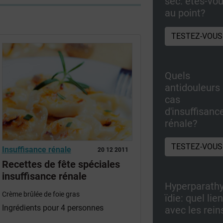
sec: êtes-vo
au point?
TESTEZ-VOUS
Quels
antidouleurs
cas
d'insuffisanc
rénale?
TESTEZ-VOUS
Insuffisance rénale
20 12 2011
Recettes de fête spéciales
insuffisance rénale
Hyperparath
Crème brûlée de foie gras
ïdie: quel lie
Ingrédients pour 4 personnes
avec les rein