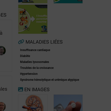
GES
Fibrillation
 à
auriculaire
Ménopause
MALADIES LIÉES
Insuffisance cardiaque
Insuffisance
Diabète
pancréatique
Maladies lysosomales
exocrine
Troubles de la croissance
Hypertension
Syndrome hémolytique et urémique atypique
ales
EN IMAGES