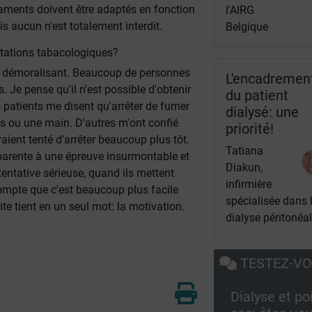
caments doivent être adaptés en fonction
l'AIRG
is aucun n'est totalement interdit.
Belgique
ultations tabacologiques?
 peu démoralisant. Beaucoup de personnes
L'encadremen
 Je pense qu'il n'est possible d'obtenir
du patient
ns patients me disent qu'arrêter de fumer
dialysé: une
as ou une main. D'autres m'ont confié
priorité!
uraient tenté d'arrêter beaucoup plus tôt.
Tatiana
pparente à une épreuve insurmontable et
Diakun,
entative sérieuse, quand ils mettent
infirmière
compte que c'est beaucoup plus facile
spécialisée dans 
ite tient en un seul mot: la motivation.
dialyse péritonéa
TESTEZ-V
Dialyse et po