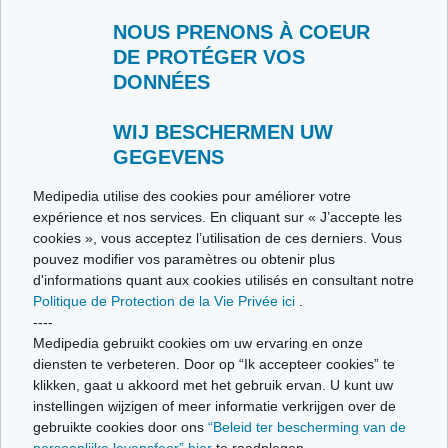
Woordenlijst
NOUS PRENONS À COEUR
Medipedia FR
Medipedia NL
DE PROTÉGER VOS
DONNÉES
Contacteer ons
Stuur ons uw getuigenis
Alle thema's
WIJ BESCHERMEN UW
GEGEVENS
Ce site respecte les principes de la charte HON Code.
Medipedia utilise des cookies pour améliorer votre
expérience et nos services. En cliquant sur « J’accepte les
cookies », vous acceptez l’utilisation de ces derniers. Vous
pouvez modifier vos paramètres ou obtenir plus
© Vivio sa, 2014-2026 - Tous droits réservés | Avenue Gustave Demeylaan 57 -
1160 Brussels
d'informations quant aux cookies utilisés en consultant notre
Politique de Protection de la Vie Privée ici
.
Laatste update: 22/07/2026
----
Medipedia gebruikt cookies om uw ervaring en onze
diensten te verbeteren. Door op “Ik accepteer cookies” te
klikken, gaat u akkoord met het gebruik ervan. U kunt uw
instellingen wijzigen of meer informatie verkrijgen over de
gebruikte cookies door ons
“Beleid ter bescherming van de
persoonlijke levensfeer” hier
te raadplegen.