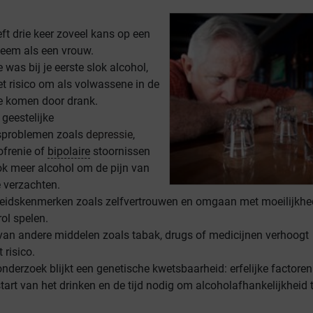
t drie keer zoveel kans op een
leem als een vrouw.
 was bij je eerste slok alcohol,
et risico om als volwassene in de
e komen door drank.
geestelijke
sproblemen zoals
depressie
,
ofrenie of
bipolaire
stoornissen
ok meer alcohol om de pijn van
e verzachten.
heidskenmerken zoals zelfvertrouwen en omgaan met moeilijkh
ol spelen.
van andere middelen zoals tabak, drugs of medicijnen verhoogt
 risico.
onderzoek blijkt een genetische kwetsbaarheid: erfelijke factoren
tart van het drinken en de tijd nodig om alcoholafhankelijkheid 