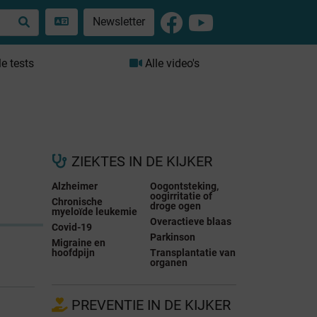
Newsletter
le tests
Alle video's
ZIEKTES IN DE KIJKER
Alzheimer
Oogontsteking,
oogirritatie of
Chronische
droge ogen
myeloïde leukemie
Overactieve blaas
Covid-19
Parkinson
Migraine en
hoofdpijn
Transplantatie van
organen
PREVENTIE IN DE KIJKER