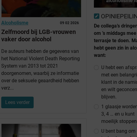
alcoholisme i
OPINIEPEILI
Alcoholisme
09 02 2026
De collega’s dringe
Zelfmoord bij LGB-vrouwen
om ’s middags mee
vaker door alcohol
terrasje te doen. M
hebt geen zin in al
De auteurs hebben de gegevens van
want:
het National Violent Death Reporting
System van 2013 tot 2021
U hebt een afsp
doorgenomen, waarbij ze informatie
met een belangri
over de seksuele geaardheid hebben
klant in de nam
verz...
en wilt geconcen
blijven.
Lees verder
1 glaasje worden
3, 4 … en u kunt
moeilijk stoppen
U bent bang om