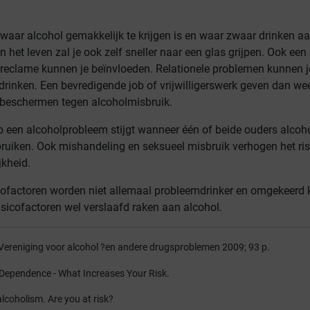
waar alcohol gemakkelijk te krijgen is en waar zwaar drinken a
an het leven zal je ook zelf sneller naar een glas grijpen. Ook een
 reclame kunnen je beïnvloeden. Relationele problemen kunnen j
drinken. Een bevredigende job of vrijwilligerswerk geven dan wee
 beschermen tegen alcoholmisbruik.
p een alcoholprobleem stijgt wanneer één of beide ouders alcoho
ruiken. Ook mishandeling en seksueel misbruik verhogen het ris
jkheid.
ofactoren worden niet allemaal probleemdrinker en omgekeerd
sicofactoren wel verslaafd raken aan alcohol.
 Vereniging voor alcohol ?en andere drugsproblemen 2009; 93 p.
Dependence - What Increases Your Risk.
alcoholism. Are you at risk?