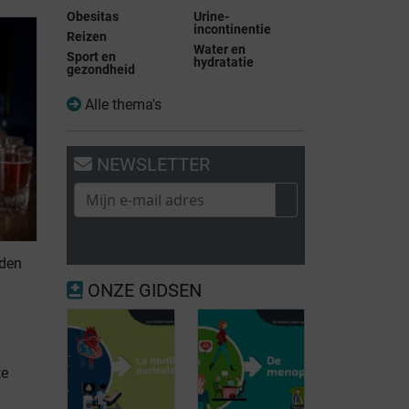
Obesitas
Urine-
incontinentie
Reizen
Water en
Sport en
hydratatie
gezondheid
Alle thema's
NEWSLETTER
eden
ONZE GIDSEN
te