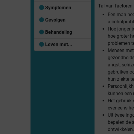
Tal van factoren
Symptomen
Een man heef
Gevolgen
alcoholprob
Hoe jonger je
Behandeling
hoe groter h
problemen t
Leven met...
Mensen met 
gezondheid
angst
, schiz
gebruiken o
hun ziekte t
Persoonlijk
kunnen een r
Het gebruik 
eveneens het
Uit tweeling
bepalen de s
ontwikkelen.