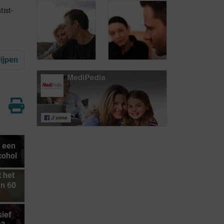
tist-
Genezen: een
proces met
Alcoholisme:
verschillende
ijpen
risicofactoren
stappen
Psychosociale
Hoe kan je
hulp in de strijd
partner je
tegen
bijstaan?
alcoholisme
 een
cohol
 het
an 60
ief