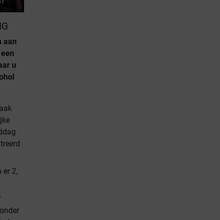
s?
NG
n aan
 een
aar u
cohol
raak
jke
iddag
treerd
 er 2,
.
 onder