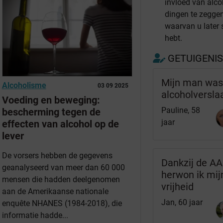
invloed van alco
dingen te zegge
waarvan u later s
hebt.
GETUIGENI
Mijn man wa
Alcoholisme
03 09 2025
alcoholversla
Voeding en beweging:
Pauline, 58
bescherming tegen de
jaar
effecten van alcohol op de
lever
De vorsers hebben de gegevens
Dankzij de AA
geanalyseerd van meer dan 60 000
herwon ik mij
mensen die hadden deelgenomen
vrijheid
aan de Amerikaanse nationale
Jan, 60 jaar
enquête NHANES (1984-2018), die
informatie hadde...