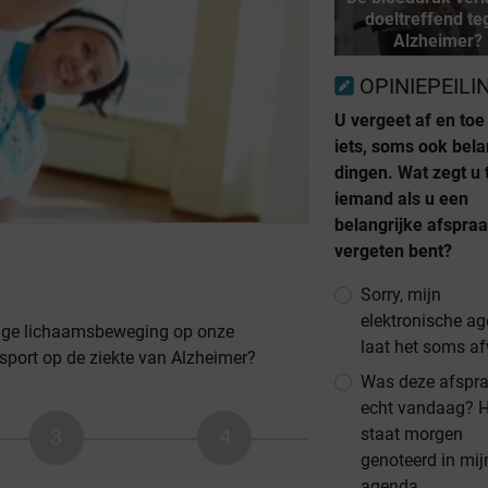
doeltreffend te
Alzheimer?
OPINIEPEILI
U vergeet af en toe
iets, soms ook bela
dingen. Wat zegt u
iemand als u een
belangrijke afspra
vergeten bent?
Sorry, mijn
elektronische a
tige lichaamsbeweging op onze
laat het soms a
sport op de ziekte van Alzheimer?
Was deze afspr
echt vandaag? H
staat morgen
genoteerd in mij
agenda.