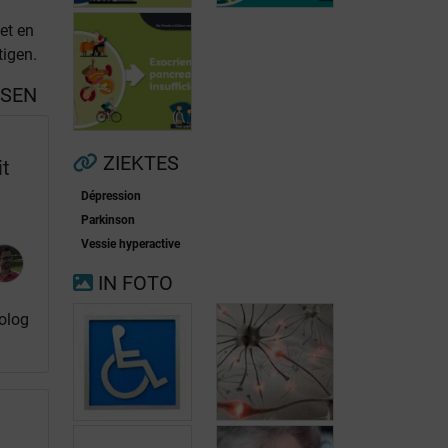
et en
tigen.
SSEN
Voorkamerfibrillatie
Menopauze
ZIEKTES
it
n
Dépression
Exocriene
Parkinson
pancreas-
Vessie hyperactive
insufficiëntie
IN FOTO
olog