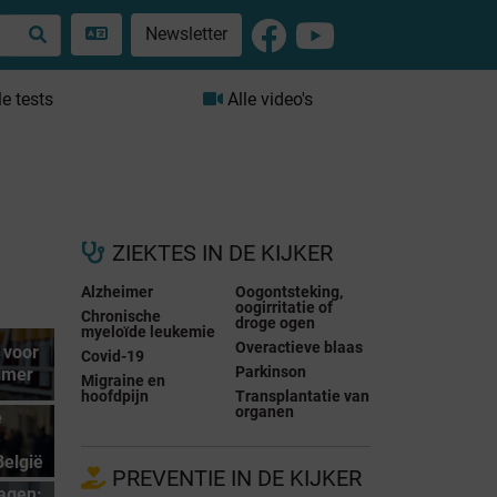
Newsletter
le tests
Alle video's
ZIEKTES IN DE KIJKER
Alzheimer
Oogontsteking,
oogirritatie of
Chronische
droge ogen
myeloïde leukemie
Overactieve blaas
 voor
Covid-19
Parkinson
imer
Migraine en
hoofdpijn
Transplantatie van
organen
e
e
België
PREVENTIE IN DE KIJKER
agen: