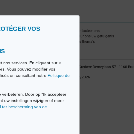
ROTÉGER VOS
nlijst
Contacteer ons
edia FR
Stuur ons uw getuigenis
edia NL
Alle thema's
NS
t nos services. En cliquant sur «
vio sa, 2014-2026 - Tous droits réservés | Avenue Gustave Demeylaan 57 - 1160 Bru
iers. Vous pouvez modifier vos
ilisés en consultant notre
Politique de
Laatste update: 22/07/2026
 verbeteren. Door op “Ik accepteer
nt uw instellingen wijzigen of meer
d ter bescherming van de