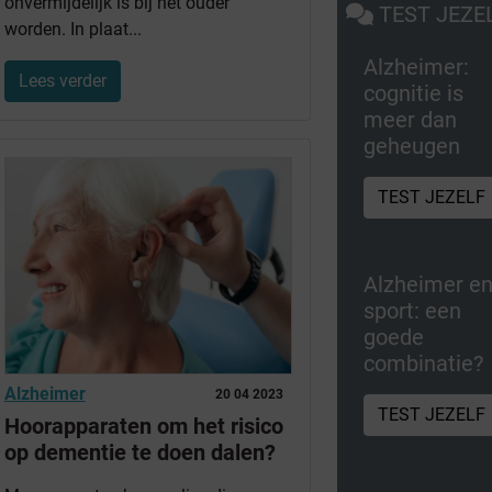
onvermijdelijk is bij het ouder
TEST JEZE
worden. In plaat...
Alzheimer:
Lees verder
cognitie is
meer dan
geheugen
TEST JEZELF
Alzheimer e
sport: een
goede
combinatie?
Alzheimer
20 04 2023
TEST JEZELF
Hoorapparaten om het risico
op dementie te doen dalen?