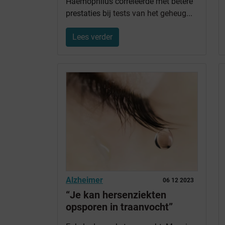
Haemophilus correleerde met betere
prestaties bij
tests van het geheug
...
Lees verder
Alzheimer
06 12 2023
“Je kan hersenziekten
opsporen in traanvocht”