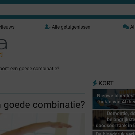
 Nieuws
Alle getuigenissen
Al
d
port: een goede combinatie?
KORT
Nieuwe bloedtest
n goede combinatie?
ziekte van Alzhe
Dementie, d
belangrijkst
doodsoorzaak in 
De bloeddruk verl