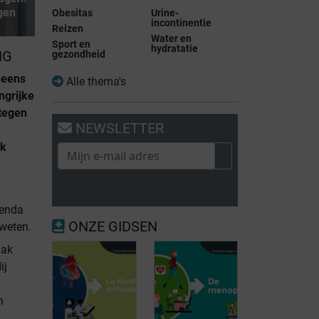
gen
Obesitas
Urine-
incontinentie
Reizen
Water en
Sport en
hydratatie
NG
gezondheid
 eens
Alle thema's
ngrijke
 tegen
NEWSLETTER
ak
genda
ONZE GIDSEN
fweten.
aak
ij
n