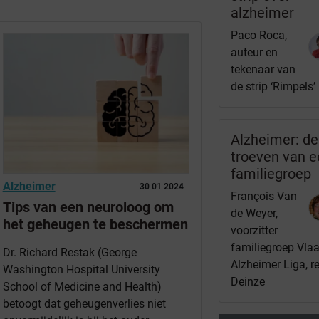
alzheimer
Paco Roca,
auteur en
tekenaar van
de strip ‘Rimpels’
Alzheimer: de
troeven van 
familiegroep
Alzheimer
30 01 2024
François Van
Tips van een neuroloog om
de Weyer,
het geheugen te beschermen
voorzitter
familiegroep Vl
Dr. Richard Restak (George
Alzheimer Liga, r
Washington Hospital University
Deinze
School of Medicine and Health)
betoogt dat geheugenverlies niet