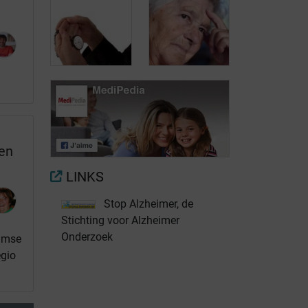
Welke kortingen
zijn beschikbaar
Hoe evolueert
bij de ziekte van
de ziekte van
Alzheimer?
Alzheimer?
De ziekte van
Alzheimer: niet
Gedragsstoornissen
alleen
en de ziekte van
een
geheugenstoornissen
Alzheimer
LINKS
Stop Alzheimer, de
Stichting voor Alzheimer
Onderzoek
aamse
egio