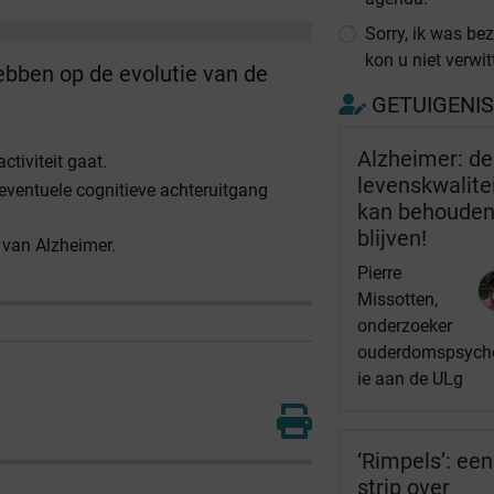
Sorry, ik was bez
kon u niet verwit
bben op de evolutie van de
GETUIGENI
Alzheimer: de
ctiviteit gaat.
levenskwalite
ventuele cognitieve achteruitgang
kan behoude
blijven!
 van Alzheimer.
Pierre
Missotten,
onderzoeker
ouderdomspsych
ie aan de ULg
‘Rimpels’: een
strip over