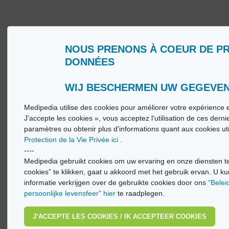
NOUS PRENONS À COEUR DE P
Wie zijn wij?
Woorde
DONNÉES
Gebruiksvoorwaarden
Medip
Beleid ter bescherming van de persoonlijke
Medip
levenssfeer
WIJ BESCHERMEN UW GEGEVE
Medipedia utilise des cookies pour améliorer votre expérience e
© Vi
J’accepte les cookies », vous acceptez l’utilisation de ces dern
paramètres ou obtenir plus d'informations quant aux cookies ut
Protection de la Vie Privée ici
.
----
Medipedia gebruikt cookies om uw ervaring en onze diensten te
cookies” te klikken, gaat u akkoord met het gebruik ervan. U ku
informatie verkrijgen over de gebruikte cookies door ons
“Belei
persoonlijke levensfeer” hier
te raadplegen.
J’ACCEPTE LES COOKIES / IK ACCEPTEER COOKIES