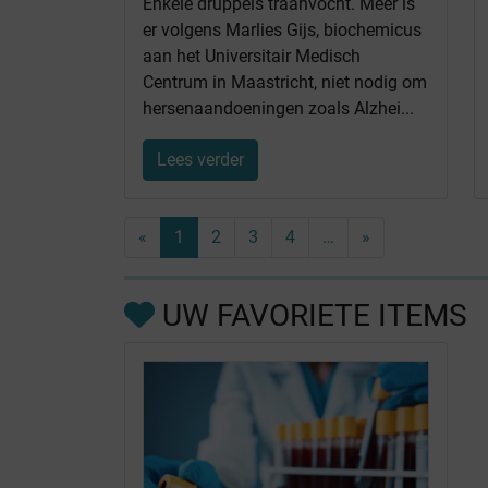
Enkele druppels traanvocht. Meer is
er volgens Marlies Gijs, biochemicus
aan het Universitair Medisch
Centrum in Maastricht, niet nodig om
hersenaandoeningen zoals Alzhei...
Lees verder
«
1
2
3
4
…
»
UW FAVORIETE ITEMS