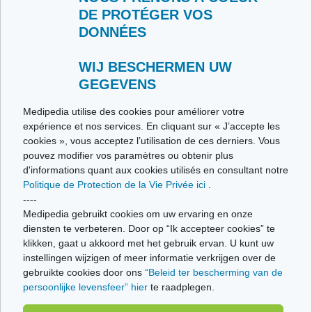
DE PROTÉGER VOS
Welke kortingen zijn
beschikbaar bij de
Hoe evolueert de
DONNÉES
ziekte van
ziekte van
Alzheimer?
Alzheimer?
WIJ BESCHERMEN UW
GEGEVENS
Medipedia utilise des cookies pour améliorer votre
De ziekte van
expérience et nos services. En cliquant sur « J’accepte les
Alzheimer: niet
Gedragsstoornissen
cookies », vous acceptez l’utilisation de ces derniers. Vous
alleen
en de ziekte van
pouvez modifier vos paramètres ou obtenir plus
geheugenstoornissen
Alzheimer
d'informations quant aux cookies utilisés en consultant notre
Politique de Protection de la Vie Privée ici
.
----
Medipedia gebruikt cookies om uw ervaring en onze
diensten te verbeteren. Door op “Ik accepteer cookies” te
LINKS
klikken, gaat u akkoord met het gebruik ervan. U kunt uw
instellingen wijzigen of meer informatie verkrijgen over de
Stop Alzheimer, de Stichting voor Alzheimer
gebruikte cookies door ons
“Beleid ter bescherming van de
Onderzoek
persoonlijke levensfeer” hier
te raadplegen.