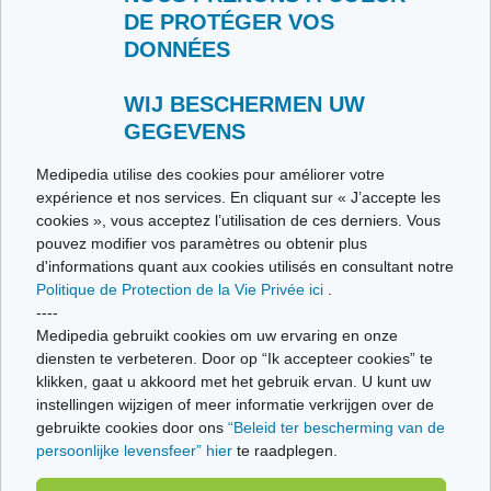
Exocriene pancreas-
DE PROTÉGER VOS
IN FOTO
insufficiëntie
DONNÉES
WIJ BESCHERMEN UW
GEGEVENS
Medipedia utilise des cookies pour améliorer votre
expérience et nos services. En cliquant sur « J’accepte les
cookies », vous acceptez l’utilisation de ces derniers. Vous
pouvez modifier vos paramètres ou obtenir plus
d'informations quant aux cookies utilisés en consultant notre
Politique de Protection de la Vie Privée ici
.
----
Medipedia gebruikt cookies om uw ervaring en onze
Welke behandeling?
De amandelen
diensten te verbeteren. Door op “Ik accepteer cookies” te
klikken, gaat u akkoord met het gebruik ervan. U kunt uw
instellingen wijzigen of meer informatie verkrijgen over de
gebruikte cookies door ons
“Beleid ter bescherming van de
persoonlijke levensfeer” hier
te raadplegen.