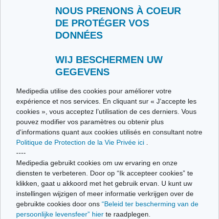
NOUS PRENONS À COEUR
DE PROTÉGER VOS
DONNÉES
WIJ BESCHERMEN UW
GEGEVENS
Wie zijn wij?
Gebruiksvoorwaarden
Medipedia utilise des cookies pour améliorer votre
Beleid ter bescherming van de persoonlijke levenssfeer
expérience et nos services. En cliquant sur « J’accepte les
Woordenlijst
cookies », vous acceptez l’utilisation de ces derniers. Vous
Medipedia FR
pouvez modifier vos paramètres ou obtenir plus
Medipedia NL
d'informations quant aux cookies utilisés en consultant notre
Contacteer ons
Politique de Protection de la Vie Privée ici
.
Stuur ons uw getuigenis
----
Alle thema's
Medipedia gebruikt cookies om uw ervaring en onze
diensten te verbeteren. Door op “Ik accepteer cookies” te
Ce site respecte les principes de la charte HON Code.
klikken, gaat u akkoord met het gebruik ervan. U kunt uw
instellingen wijzigen of meer informatie verkrijgen over de
gebruikte cookies door ons
“Beleid ter bescherming van de
persoonlijke levensfeer” hier
te raadplegen.