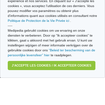
expérience et nos services. En cliquant sur « J’accepte les
cookies », vous acceptez l’utilisation de ces derniers. Vous
Een behandeling met
Behandeling met
pouvez modifier vos paramètres ou obtenir plus
groeihormoon in de
groeihormoon: voor
d'informations quant aux cookies utilisés en consultant notre
praktijk
wie?
Politique de Protection de la Vie Privée ici
.
----
Medipedia gebruikt cookies om uw ervaring en onze
IN VIDEO
diensten te verbeteren. Door op “Ik accepteer cookies” te
klikken, gaat u akkoord met het gebruik ervan. U kunt uw
instellingen wijzigen of meer informatie verkrijgen over de
Nierinsufficiëntie:
Hoe tasten de nieren
groeistoornissen
de groei van
gebruikte cookies door ons
“Beleid ter bescherming van de
behandelen
kinderen aan?
persoonlijke levensfeer” hier
te raadplegen.
J’ACCEPTE LES COOKIES / IK ACCEPTEER COOKIES
Waarom volg je
best de groei van je
kind op