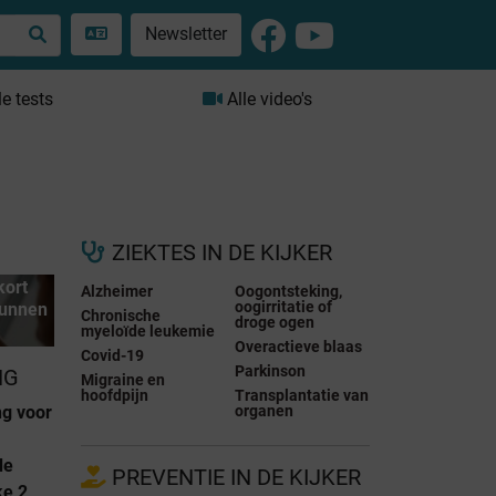
Newsletter
le tests
Alle video's
ZIEKTES IN DE KIJKER
kort
Alzheimer
Oogontsteking,
oogirritatie of
kunnen
Chronische
droge ogen
myeloïde leukemie
Overactieve blaas
Covid-19
Parkinson
NG
Migraine en
hoofdpijn
Transplantatie van
ng voor
organen
de
PREVENTIE IN DE KIJKER
ke 2