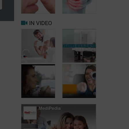
wanneer is een
ziekenhuisopname
noodzakelijk?
Antifibrinolytica
IN VIDEO
Behandeling
Bloeding van
van bloedingen
slijmvliezen en
in gewrichten
hematurie
en de spieren
Hemofilie en
Wat kan de
tandheelkundige
Hemofilievereniging
zorg: wat moet
voor u
u weten?
betekenen?
Hemofilie en
Hemofilie en
het vinden van