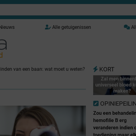
 Nieuws
Alle getuigenissen
Al
d
KORT
 vinden van een baan: wat moet u weten?
Zal men binnen
universeel bloed 
maken?
OPINIEPEILI
Zou een behandeli
hemofilie B erg
veranderen indien 
toediening maar el