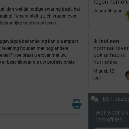
tegen hemofil
t, dan wel de nodige ervaring bezit, het
Johan 50 jaar
aging! Terecht stelt u zich vragen over
belangrijke fase in uw leven.
Ik leid een
opgevolgde behandeling kan die impact
normaal leven
st rekening houden met nog andere
ook al heb ik
efenen? Hoe praat u erover met uw
hemofilie
 er beschikbaar die uw professionele
Miguel, 12
jaar
TEST JEZE
Wat weet u 
hemofilie?