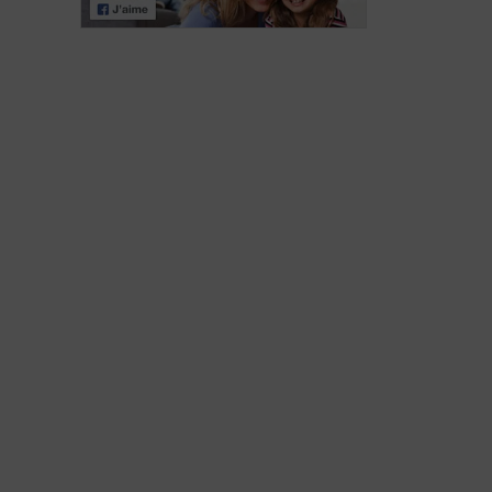
een
een baan: wat
kinderwens
moet u weten?