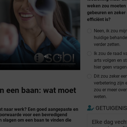
weken zou moeten
gebeuren en zeker
efficiënt is?
Neen, ik zou mij
huidige behande
verder zetten.
Ik zou de raad v
arts volgen en s
hier geen vragen 
Dit zou zeker ee
verbetering zijn 
an een baan: wat moet
zou er meer over
weten.
GETUIGENI
cht naar werk? Een goed aangepaste en
 voorwaarde voor een bevredigend
n slagen om een baan te vinden die
Elke dag vech