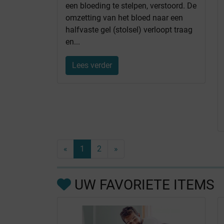
een bloeding te stelpen, verstoord. De
omzetting van het bloed naar een
halfvaste gel (stolsel) verloopt traag
en...
Lees verder
«
1
2
»
UW FAVORIETE ITEMS