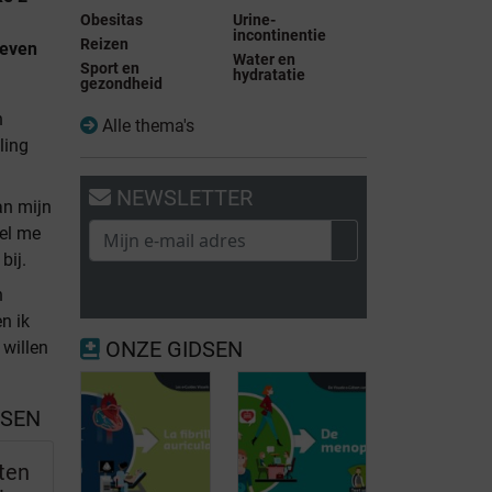
Obesitas
Urine-
incontinentie
Reizen
 even
Water en
Sport en
hydratatie
gezondheid
n
Alle thema's
ling
NEWSLETTER
an mijn
tel me
bij.
n
en ik
ONZE GIDSEN
 willen
SSEN
ten