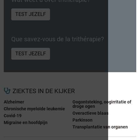
TEST JEZELF
Que savez-vous de la trithérapie?
TEST JEZELF
ZIEKTES IN DE KIJKER
Alzheimer
Oogontsteking, oogirritatie of
droge ogen
Chronische myeloïde leukemie
Overactieve blaas
Covid-19
Parkinson
Migraine en hoofdpijn
Transplantatie van organen