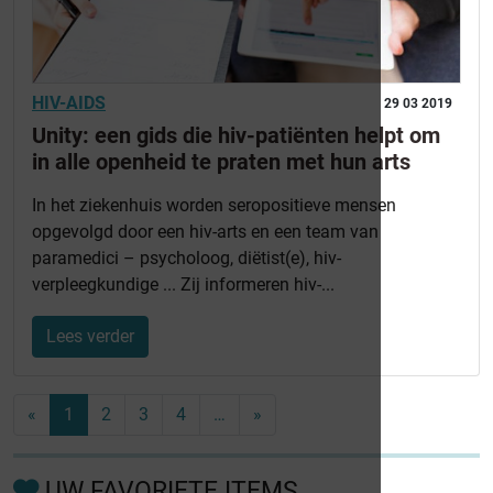
HIV-AIDS
29 03 2019
Unity: een gids die hiv-patiënten helpt om
in alle openheid te praten met hun arts
In het ziekenhuis worden seropositieve mensen
opgevolgd door een hiv-arts en een team van
paramedici – psycholoog, diëtist(e), hiv-
verpleegkundige ... Zij informeren hiv-...
Lees verder
«
1
2
3
4
…
»
UW FAVORIETE ITEMS