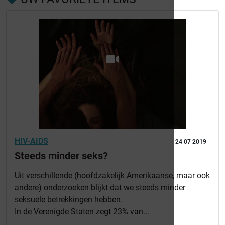
HIV-AIDS
24 07 2019
Steeds minder seks?
Uit verschillende (hoofdzakelijk Amerikaanse, maar ook
andere) onderzoeken blijkt dat we steeds minder
seksuele betrekkingen hebben.
In de Verenigde Staten zegt 23% van...