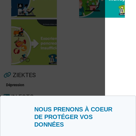
Voorkamerfibrillatie
Menopauze
ZIEKTES
Dépression
IN FOTO
Exocriene pancreas-
insufficiëntie
NOUS PRENONS À COEUR
DE PROTÉGER VOS
DONNÉES