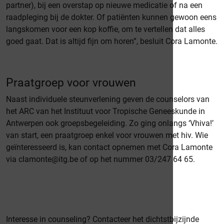
partner), bij een overstap op nieuwe medicatie of na een
raadpleging bij de dokter. Of patiënten kunnen gewoon eens
langskomen voor een kop koffie, om te vertellen dat alles
goed gaat. Dat is altijd fijn om horen”, besluit Cora Lamonte.
Praatgroep voor vrouwen
Naast individuele steunverlening geven de counselors van
het ARC van het Instituut voor Tropische Geneeskunde in
Antwerpen ook groepsbegeleiding. Zo ging onlangs ‘Vhiva!’
van start, een praatgroep enkel voor vrouwen met hiv. Wie
geïnteresseerd is, kan contact opnemen met Cora Lamonte
via clamonte@itg.be of op het nummer 03/247 64 65.
Interesse in counseling? Contacteer het dichtstbijzijnde