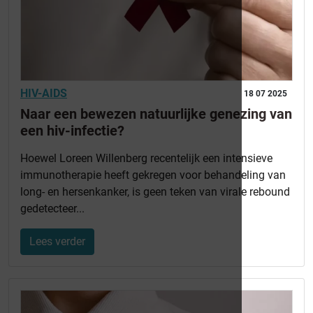
HIV-AIDS
18 07 2025
Naar een bewezen natuurlijke genezing van
een hiv-infectie?
Hoewel Loreen Willenberg recentelijk een intensieve
immunotherapie heeft gekregen voor behandeling van
long- en hersenkanker, is geen teken van virale rebound
gedetecteer...
Lees verder