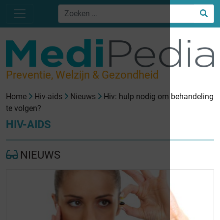
Preventie, Welzijn & Gezondheid
Home
Hiv-aids
Nieuws
Hiv: hulp nodig om behandeling
te volgen?
HIV-AIDS
NIEUWS