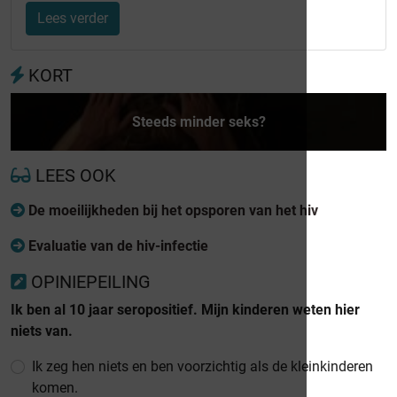
Lees verder
KORT
Steeds minder seks?
LEES OOK
De moeilijkheden bij het opsporen van het hiv
Evaluatie van de hiv-infectie
OPINIEPEILING
Ik ben al 10 jaar seropositief. Mijn kinderen weten hier
niets van.
Ik zeg hen niets en ben voorzichtig als de kleinkinderen
komen.