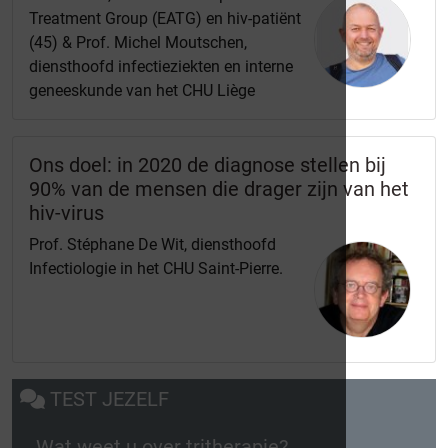
Treatment Group (EATG) en hiv-patiënt
(45) & Prof. Michel Moutschen,
diensthoofd infectieziekten en interne
geneeskunde van het CHU Liège
Ons doel: in 2020 de diagnose stellen bij
90% van de mensen die drager zijn van het
hiv-virus
Prof. Stéphane De Wit, diensthoofd
Infectiologie in het CHU Saint-Pierre.
TEST JEZELF
Wat weet u over tritherapie?