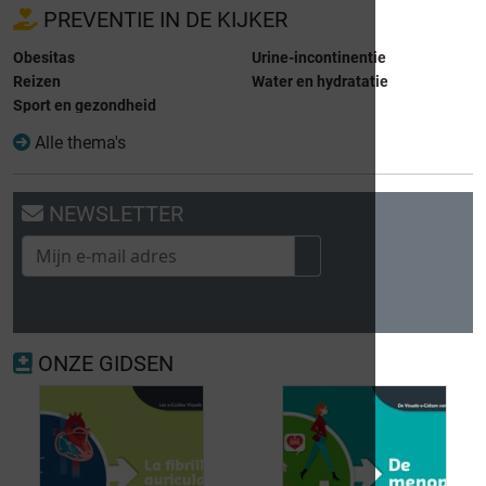
PREVENTIE IN DE KIJKER
Obesitas
Urine-incontinentie
Reizen
Water en hydratatie
Sport en gezondheid
Alle thema's
NEWSLETTER
ONZE GIDSEN