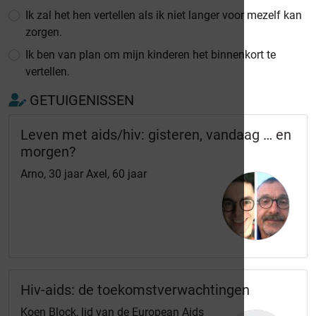
Ik zal het hen vertellen als ik niet langer voor mezelf kan
zorgen.
Ik ben van plan om mijn kinderen het binnenkort te
vertellen.
GETUIGENISSEN
Leven met aids/hiv: gisteren, vandaag … en
morgen?
Arno, 30 jaar Axel, 60 jaar
Hiv-aids: de toekomstverwachtingen
Koen Block, lid van de European Aids