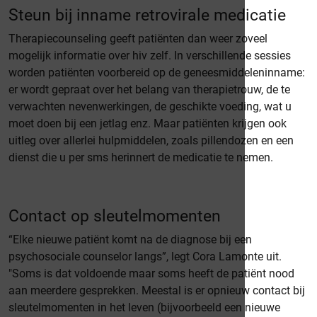
Steun bij inname retrovirale medicatie
Therapiecounseling geeft patiënten dan weer zoveel
mogelijk informatie over hiv zelf. In verschillende sessies
worden patiënten voorbereid op de geneesmiddeleninname:
er wordt gepraat over het belang van therapietrouw, de te
verwachten nevenwerkingen, de geschikte voeding, wat u
moet doen bij een jetlag enz. Maar patiënten krijgen ook
uitleg over allerlei hulpmiddelen, zoals pillendozen en een
dienst die u per sms herinnert de medicatie te nemen.
Contact op sleutelmomenten
“Elke nieuwe patiënt komt na de diagnose bij een
psychosociale counselor langs”, legt Cora Lamonte uit.
"Soms is dat voldoende maar soms heeft de patiënt nood
aan meerdere gesprekken. Meestal is er opnieuw contact bij
sleutelmomenten in het leven (bijvoorbeeld een nieuwe