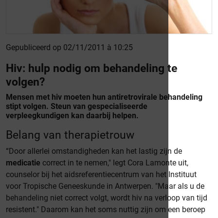
Gepubliceerd op 02/11/2011 à 10:25
Hiv: hulp nodig om behandeling te
volgen?
Mensen met hiv moeten hun antiretrovirale behandeling
stipt volgen. Steun van gespecialiseerde
verpleegkundigen kan daarbij helpen.
Belang van therapietrouw
“Door allerlei omstandigheden kan het lastig zijn de
medicatie
correct in te nemen," legt Cora Lamonte uit,
counselor bij het aidsreferentiecentrum van het Instituut
voor Tropische Geneeskunde in Antwerpen. "Maar als u de
behandeling
niet correct volgt, wordt hiv na verloop van tijd
resistent." Daarom kan het soms nuttig zijn om een beroep