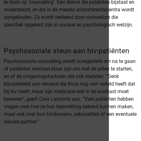
te doen op ‘counseling’. Een dienst die patiënten bijstaat en
ondersteunt, en die in de meeste aidsreferentiecentra wordt
aangeboden. Ze wordt verleend door counselors die
specifiek opgeleid zijn in sociaal en psychologisch welzijn.
Psychosociale steun aan hiv-patiënten
Psychosociale counseling wordt voorgesteld om na te gaan
of patiënten mentaal klaar zijn om met de pillen te starten,
en of de omgevingsfactoren dat ook toelaten. “Denk
bijvoorbeeld aan iemand die thuis nog niet verteld heeft dat
hij hiv heeft, maar zijn medicatie wel in de koelkast moet
bewaren”, geeft Cora Lamonte aan. “Veel patiënten hebben
vragen over hoe ze hun besmetting bekend kunnen maken,
maar ook over hun
kinderwens
, seksualiteit of een eventuele
nieuwe partner.”