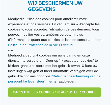
WIJ BESCHERMEN UW
GEGEVENS
Medipedia utilise des cookies pour améliorer votre
expérience et nos services. En cliquant sur « J’accepte les
cookies », vous acceptez l’utilisation de ces derniers. Vous
pouvez modifier vos paramètres ou obtenir plus
d'informations quant aux cookies utilisés en consultant notre
Opsporing van hiv
Lichaamsbeweging
Politique de Protection de la Vie Privée ici
.
----
Medipedia gebruikt cookies om uw ervaring en onze
IN VIDEO
diensten te verbeteren. Door op “Ik accepteer cookies” te
klikken, gaat u akkoord met het gebruik ervan. U kunt uw
instellingen wijzigen of meer informatie verkrijgen over de
Het naleven van de
behandeling voor
gebruikte cookies door ons
“Beleid ter bescherming van de
aids
Leven met hiv
persoonlijke levensfeer” hier
te raadplegen.
J’ACCEPTE LES COOKIES / IK ACCEPTEER COOKIES