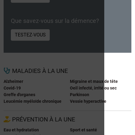
Que savez-vous sur la démence?
TESTEZ-VOUS
MALADIES À LA UNE
Alzheimer
Migraine et maux de tête
Covid-19
Oeil infecté, irrité ou sec
Greffe d'organes
Parkinson
Leucémie myéloïde chronique
Vessie hyperactive
PRÉVENTION À LA UNE
Eau et hydratation
Sport et santé