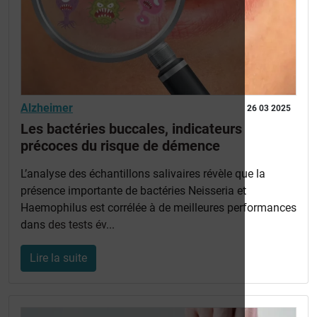
Alzheimer
26 03 2025
Les bactéries buccales, indicateurs
précoces du risque de démence
L’analyse des échantillons salivaires révèle que la
présence importante de bactéries Neisseria et
Haemophilus est corrélée à de meilleures performances
dans
des tests év
...
Lire la suite