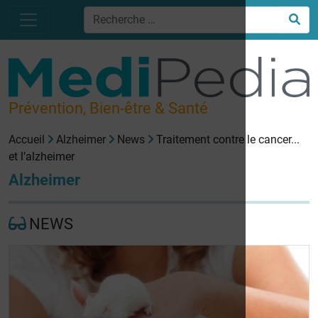
Prévention, Bien-être & Santé
Accueil
Alzheimer
News
Traitement contre le cancer...
et l’alzheimer
Alzheimer
NEWS