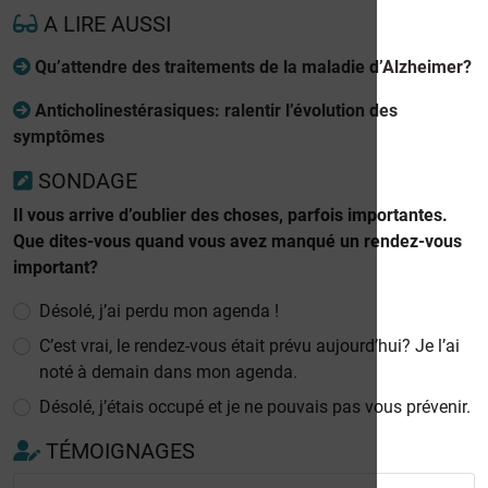
A LIRE AUSSI
Qu’attendre des traitements de la maladie d’Alzheimer?
Anticholinestérasiques: ralentir l’évolution des
symptômes
SONDAGE
Il vous arrive d’oublier des choses, parfois importantes.
Que dites-vous quand vous avez manqué un rendez-vous
important?
Désolé, j’ai perdu mon agenda !
C’est vrai, le rendez-vous était prévu aujourd’hui? Je l’ai
noté à demain dans mon agenda.
Désolé, j’étais occupé et je ne pouvais pas vous prévenir.
TÉMOIGNAGES