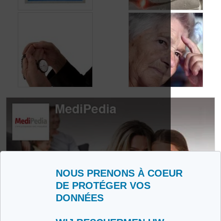
Quelles réductions
Quelle est l’évolution
en cas de maladie
de la maladie
d’Alzheimer?
d’Alzheimer?
Maladie
Les troubles du
d’Alzheimer: pas
comportement dans
juste des troubles de
la maladie
la mémoire
d’Alzheimer
NOUS PRENONS À COEUR
DE PROTÉGER VOS
DONNÉES
LIENS
Fondation Recherche Alzheimer