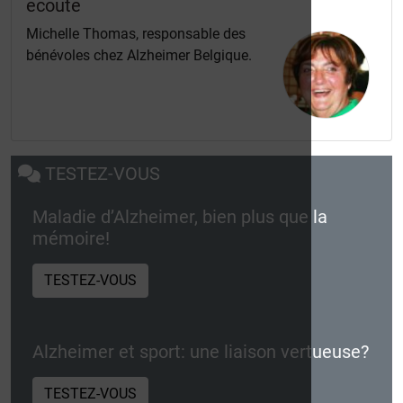
écoute
Michelle Thomas, responsable des
bénévoles chez Alzheimer Belgique.
TESTEZ-VOUS
Maladie d’Alzheimer, bien plus que la
mémoire!
TESTEZ-VOUS
Alzheimer et sport: une liaison vertueuse?
TESTEZ-VOUS