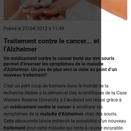
Publié le 27/04/2012 à 11:49
Traitement contre le cancer... et
l’Alzheimer
Un médicament contre le cancer testé sur des souris
permet d’inverser les symptômes de la maladie
d’Alzheimer. Un pas de plus vers la mise au point d’un
nouveau traitement?
C’est un petit coup de tonnerre dans le monde de la
recherche dédiée à la démence! Des scientifiques de la Case
Western Reserve University à Cleveland ont réussi grâce à
un
médicament contre le cancer
à améliorer les
symptômes de la
maladie d’Alzheimer
chez des souris.
Cette découverte laisse entrevoir la possibilité d’un nouveau
traitement
pour cette maladie qui reste à ce jour incurable.