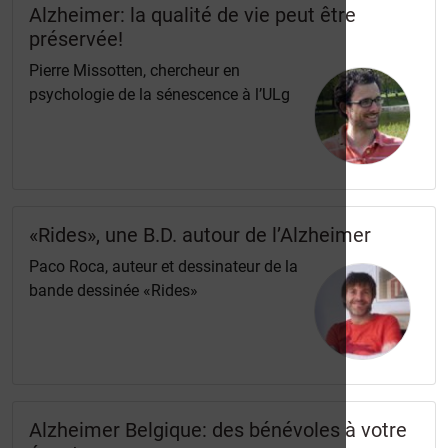
Alzheimer: la qualité de vie peut être
préservée!
Pierre Missotten, chercheur en
psychologie de la sénescence à l’ULg
«Rides», une B.D. autour de l’Alzheimer
Paco Roca, auteur et dessinateur de la
bande dessinée «Rides»
Alzheimer Belgique: des bénévoles à votre