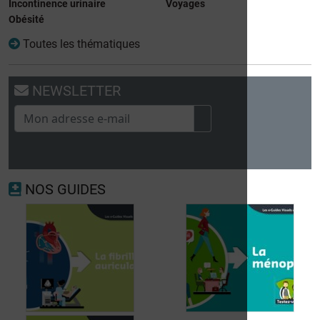
Incontinence urinaire
Voyages
Obésité
Toutes les thématiques
NEWSLETTER
NOS GUIDES