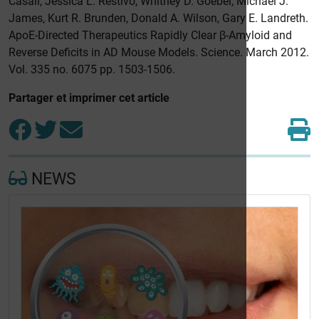
Casali, Jessica L. Restivo, Whitney D. Goebel, Michael J.
James, Kurt R. Brunden, Donald A. Wilson, Gary E. Landreth.
ApoE-Directed Therapeutics Rapidly Clear β-Amyloid and
Reverse Deficits in AD Mouse Models. Science. March 2012.
Vol. 335 no. 6075 pp. 1503-1506.
Partager et imprimer cet article
NEWS