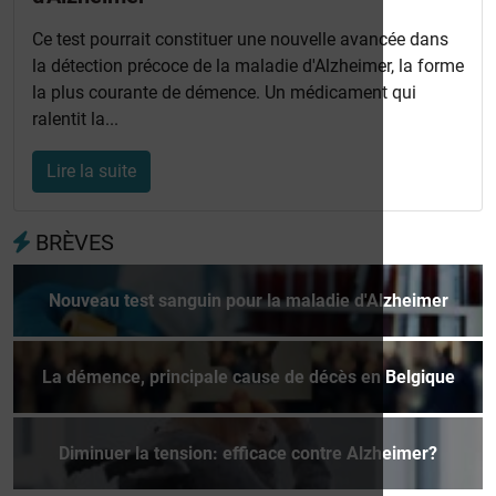
Ce test pourrait constituer une nouvelle avancée dans
la détection précoce de la maladie d'Alzheimer, la forme
la plus courante de démence. Un médicament qui
ralentit la...
Lire la suite
BRÈVES
Nouveau test sanguin pour la maladie d'Alzheimer
La démence, principale cause de décès en Belgique
Diminuer la tension: efficace contre Alzheimer?