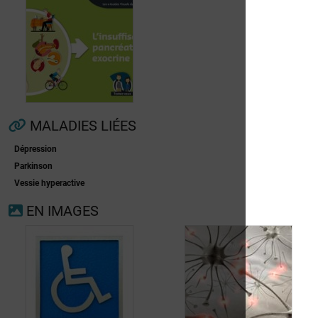
Fibrillation
auriculaire
Ménopause
MALADIES LIÉES
Dépression
Insuffisance
Parkinson
pancréatique
Vessie hyperactive
exocrine
EN IMAGES