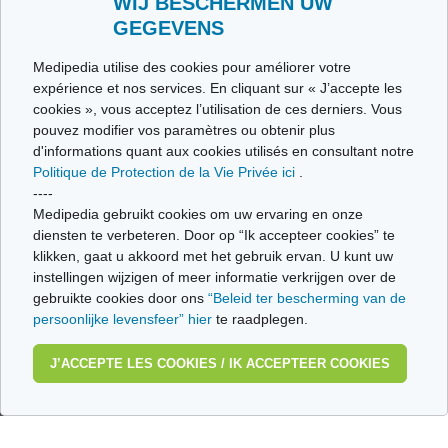
WIJ BESCHERMEN UW
GEGEVENS
Ligue Alzheimer
Medipedia utilise des cookies pour améliorer votre
expérience et nos services. En cliquant sur « J’accepte les
Alzheimer Belgique
cookies », vous acceptez l’utilisation de ces derniers. Vous
pouvez modifier vos paramètres ou obtenir plus
Baluchon-Alzheimer
d'informations quant aux cookies utilisés en consultant notre
Politique de Protection de la Vie Privée ici
.
Aidants Proches
----
Medipedia gebruikt cookies om uw ervaring en onze
Infor-Homes Wallonie
diensten te verbeteren. Door op “Ik accepteer cookies” te
klikken, gaat u akkoord met het gebruik ervan. U kunt uw
Infor-Homes Bruxelles
instellingen wijzigen of meer informatie verkrijgen over de
gebruikte cookies door ons
“Beleid ter bescherming van de
Alzheimer Belgium
persoonlijke levensfeer” hier
te raadplegen.
J’ACCEPTE LES COOKIES / IK ACCEPTEER COOKIES
Qui sommes nous ?
Conditions d’Utilisation