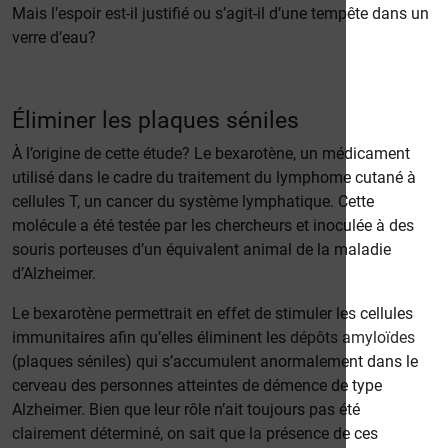
Mais l’espoir est-il justifié ou s’agit-il d’une tempête dans un
verre d’eau?
Éliminer les plaques séniles
À l’origine de cette étude? Le bexarotène, un médicament
utilisé dans le cadre du traitement du lymphome cutané à
cellules T, un cancer du système lymphatique. Cette
molécule a été testée par les chercheurs et inoculée à des
souris porteuses d’un équivalent animal de la maladie
d’Alzheimer.
Le bexarotène permettrait en effet de stimuler les cellules
immunitaires afin qu’elles éliminent les
dépôts amyloïdes
(plaques séniles) qui s’accumulent anormalement dans le
cerveau des personnes atteintes de démence de type
Alzheimer. Bien que leur rôle n’ait toujours pas été
clairement déterminé, on sait que la présence de ces