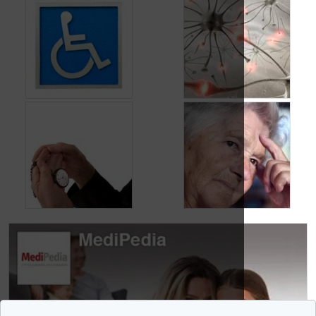
Quelles réductions
Quelle est l’évolution
en cas de maladie
de la maladie
d’Alzheimer?
d’Alzheimer?
Maladie
Les troubles du
d’Alzheimer: pas
comportement dans
juste des troubles de
la maladie
la mémoire
d’Alzheimer