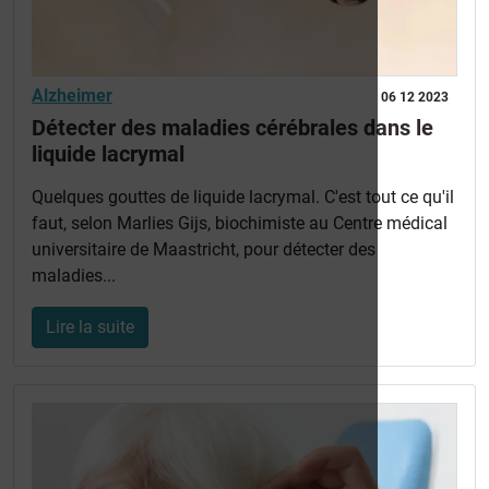
Alzheimer
06 12 2023
Détecter des maladies cérébrales dans le
liquide lacrymal
Quelques gouttes de liquide lacrymal. C'est tout ce qu'il
faut, selon Marlies Gijs, biochimiste au Centre médical
universitaire de Maastricht, pour détecter des
maladies...
Lire la suite