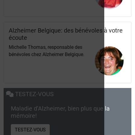
Alzheimer Belgique: des bénévoles à votre
écoute
Michelle Thomas, responsable des
bénévoles chez Alzheimer Belgique.
TESTEZ-VOUS
Maladie d’Alzheimer, bien plus que la
mémoire!
TESTEZ-VOUS