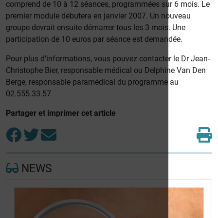
comprend de 10 à 12 séances, programmées sur 6 mois. Le
premier module débutera en janvier 2007. Un nouveau
groupe devrait ensuite démarrer tous les 3 mois. Une
participation de 10 euros par séance est demandée.
Pour plus d'informations, vous pouvez contacter le Dr Jean-
Christophe Bier, responsable médical ou Delphine Van Den
Berge, responsable paramédical du programme au
02.555.33.57
Partager et imprimer cet article
NEWS