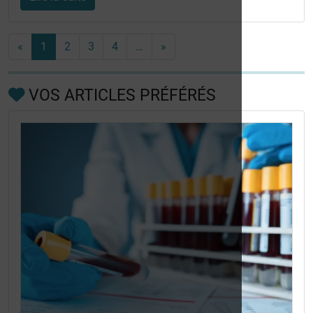
«
1
2
3
4
…
»
VOS ARTICLES PRÉFÉRÉS