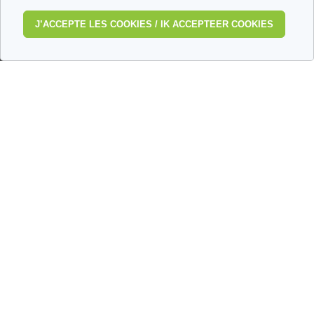
J’ACCEPTE LES COOKIES / IK ACCEPTEER COOKIES
Qui sommes nous ?
Conditions d’Utilisation
Politique de Protection de la Vie privée
Glossaire
Medipedia FR
Medipedia NL
Contactez-nous
Envoyez-nous vos témoignages
Toutes les thématiques
Ce site respecte les principes de la charte HON Code.
© Vivio sa, 2014-2026 - Tous droits réservés | Avenue Gustave Demeylaan 57 -
1160 Brussels