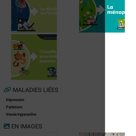
Fibrillation
auriculaire
Ménopause
MALADIES LIÉES
Dépression
Insuffisance
Parkinson
pancréatique
Vessie hyperactive
exocrine
EN IMAGES