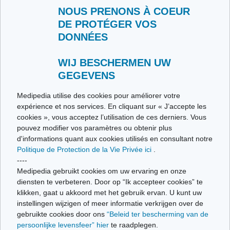
NOUS PRENONS À COEUR
DE PROTÉGER VOS
DONNÉES
LIENS
Fondation Recherche Alzheimer
WIJ BESCHERMEN UW
GEGEVENS
Ligue Alzheimer
Medipedia utilise des cookies pour améliorer votre
expérience et nos services. En cliquant sur « J’accepte les
Alzheimer Belgique
cookies », vous acceptez l’utilisation de ces derniers. Vous
pouvez modifier vos paramètres ou obtenir plus
Baluchon-Alzheimer
d'informations quant aux cookies utilisés en consultant notre
Politique de Protection de la Vie Privée ici
.
Aidants Proches
----
Medipedia gebruikt cookies om uw ervaring en onze
Infor-Homes Wallonie
diensten te verbeteren. Door op “Ik accepteer cookies” te
klikken, gaat u akkoord met het gebruik ervan. U kunt uw
Infor-Homes Bruxelles
instellingen wijzigen of meer informatie verkrijgen over de
gebruikte cookies door ons
“Beleid ter bescherming van de
Alzheimer Belgium
persoonlijke levensfeer” hier
te raadplegen.