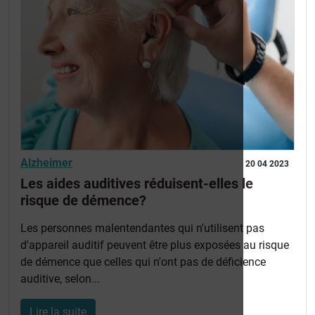
Alzheimer
20 04 2023
Les aides auditives réduisent-elles le
risque de démence?
Les personnes malentendantes qui n'utilisent pas
d'appareil auditif peuvent être plus exposées au risque
de démence que celles qui n'ont pas de déficience
auditive, selon...
Lire la suite