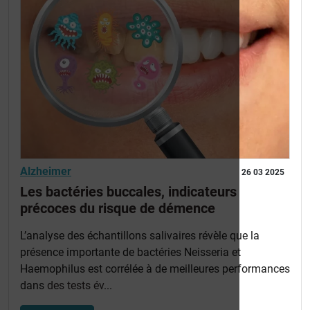
Alzheimer
26 03 2025
Les bactéries buccales, indicateurs
précoces du risque de démence
L’analyse des échantillons salivaires révèle que la
présence importante de bactéries Neisseria et
Haemophilus est corrélée à de meilleures performances
dans
des tests év
...