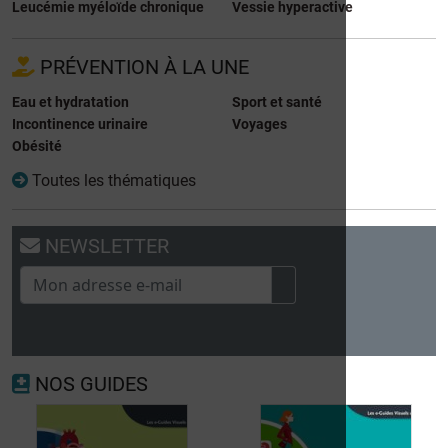
Leucémie myéloïde chronique
Vessie hyperactive
PRÉVENTION À LA UNE
Eau et hydratation
Sport et santé
Incontinence urinaire
Voyages
Obésité
Toutes les thématiques
NEWSLETTER
NOS GUIDES