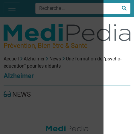
Prévention, Bien-être & Santé
Accueil
Alzheimer
News
Une formation de "psycho-
éducation" pour les aidants
Alzheimer
NEWS