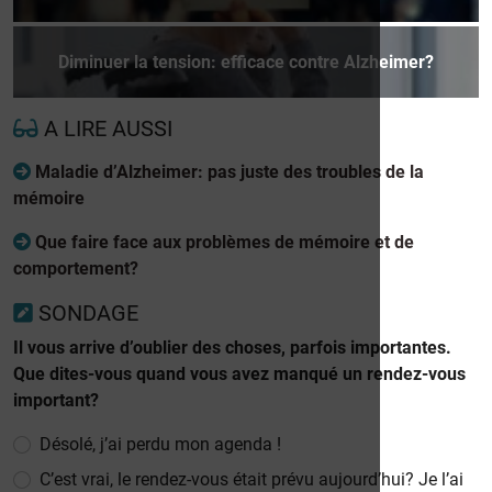
Diminuer la tension: efficace contre Alzheimer?
A LIRE AUSSI
Maladie d’Alzheimer: pas juste des troubles de la
mémoire
Que faire face aux problèmes de mémoire et de
comportement?
SONDAGE
Il vous arrive d’oublier des choses, parfois importantes.
Que dites-vous quand vous avez manqué un rendez-vous
important?
Désolé, j’ai perdu mon agenda !
C’est vrai, le rendez-vous était prévu aujourd’hui? Je l’ai