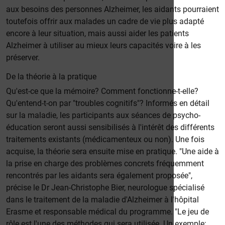
aux besoins des personnes Alzheimer, les aidants pourraient
toutefois offrir aux malades un cadre de vie plus adapté
encore à leur situation, mais aussi aider les patients
Alzheimer à utiliser au mieux leurs capacités voire à les
préserver.
De la théorie à la pratique
Qu'est-ce que la mémoire? Comment fonctionne-t-elle?
Qu'entend-t-on par "troubles cognitifs"? Informés en détail
sur la maladie, les participants aux séances de psycho-
éducation seront aussi sensibilisés à l'intérêt des différents
traitements existants (médicamenteux ou non). Une fois
acquise, la théorie sera ensuite mise en pratique. "Une aide à
la prise en charge des problèmes concrets fréquemment
rencontrés par les aidants sera également proposée",
précise le Dr Jean-Christophe Bier, neurologue spécialisé
dans le traitement de la maladie d'Alzheimer à l'hôpital
Erasme et responsable médical du programme. "Le jeu de
rôle est l'une des méthodes qui sera utilisée. Un exemple: