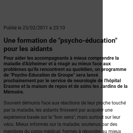
Publié le 23/02/2011 à 23:10
Une formation de "psycho-éducation"
pour les aidants
Pour aider les accompagnants à mieux comprendre la
maladie d'Alzheimer et à réagir au mieux face aux
problèmes qu'ils rencontrent au quotidien, un programme
de "Psycho-Education de Groupe" sera lancé
prochainement par le service de neurologie de l'hôpital
Erasme et la maison de repos et de soins les Jardins de la
Mémoire.
Souvent démunis face aux réactions de leur proche touché
par la maladie, les aidants finissent par acquérir une
expérience basée sur le "bon sens", mais surtout sur leur
vécu. Mieux informés sur la maladie, soutenus par des
membres du corps médical, formés à répondre au mieux