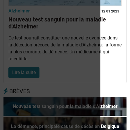
Alzheimer
12 01 2023
Nouveau test sanguin pour la maladie
d'Alzheimer
Ce test pourrait constituer une nouvelle avancée dans
la détection précoce de la maladie d'Alzheimer, la forme
la plus courante de démence. Un médicament qui
ralentit la...
Lire la suite
BRÈVES
Nouveau test sanguin pour la maladie d'Alzheimer
La démence, principale cause de décès en Belgique