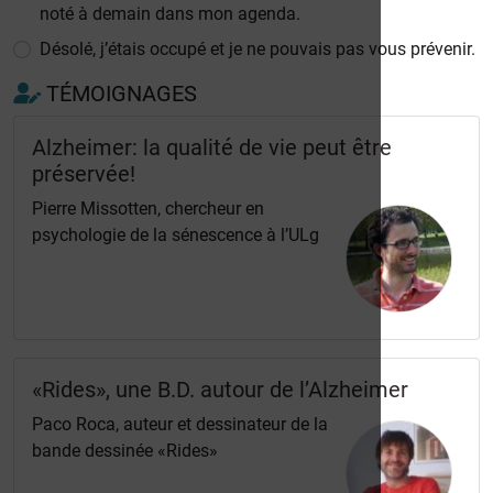
noté à demain dans mon agenda.
Désolé, j’étais occupé et je ne pouvais pas vous prévenir.
TÉMOIGNAGES
Alzheimer: la qualité de vie peut être
préservée!
Pierre Missotten, chercheur en
psychologie de la sénescence à l’ULg
«Rides», une B.D. autour de l’Alzheimer
Paco Roca, auteur et dessinateur de la
bande dessinée «Rides»