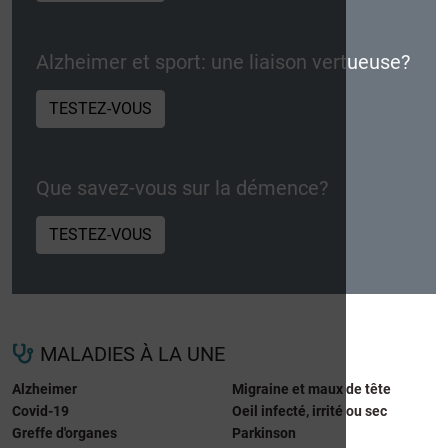
Alzheimer et sport: une liaison vertueuse?
TESTEZ-VOUS
Que savez-vous sur la démence?
TESTEZ-VOUS
MALADIES À LA UNE
Alzheimer
Migraine et maux de tête
Covid-19
Oeil infecté, irrité ou sec
Greffe d'organes
Parkinson