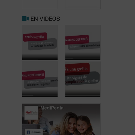
neden
alımı için
önemlidir?
öneriler
EN VIDEOS
Bağışıklık
sisteminiz
baskılanıyor
Nakil sonrası
mu?
etkileşimler
Beslenmenizi
nasıl engellenir?
değiştirin!
Après la
greffe: pourquoi
et comment se
Immunodéprimé?
protéger du
Adaptez votre
soleil?
alimentation!
Immunodéprimé:
Après une
pourquoi et
greffe: les
comment
signes de
prendre soin de
complications à