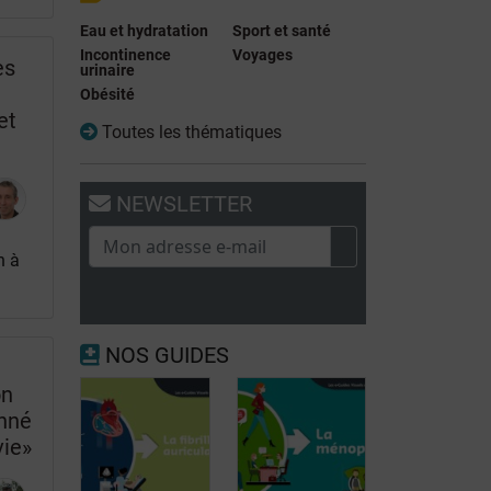
Eau et hydratation
Sport et santé
Incontinence
Voyages
es
urinaire
Obésité
et
Toutes les thématiques
NEWSLETTER
n à
NOS GUIDES
on
onné
vie»