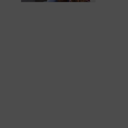
son hygiène?
guetter