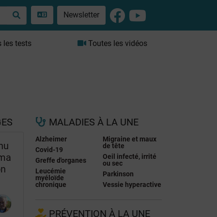
Newsletter
les tests
Toutes les vidéos
GES
MALADIES À LA UNE
Alzheimer
Migraine et maux
nu
de tête
Covid-19
 ma
Oeil infecté, irrité
Greffe d'organes
ou sec
on
Leucémie
Parkinson
myéloïde
chronique
Vessie hyperactive
PRÉVENTION À LA UNE