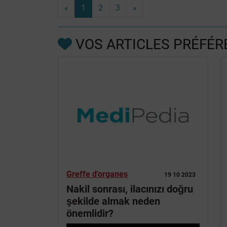
«
1
2
3
»
VOS ARTICLES PRÉFÉR
Greffe d'organes
19 10 2023
Nakil sonrası, ilacınızı doğru
şekilde almak neden
önemlidir?