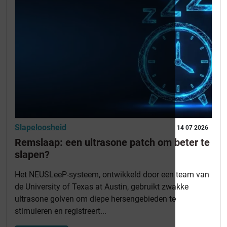
Slapeloosheid
14 07 2026
Remslaap: een ultrasone patch om beter te
slapen?
Het NEUSLeeP-systeem, ontwikkeld door een team van
de University of Texas at Austin, gebruikt zwakke
ultrasone golven om diepe hersengebieden te
stimuleren en registreert...