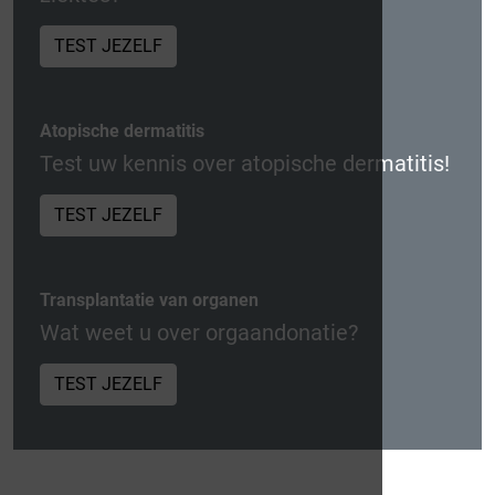
TEST JEZELF
Atopische dermatitis
Test uw kennis over atopische dermatitis!
TEST JEZELF
Transplantatie van organen
Wat weet u over orgaandonatie?
TEST JEZELF