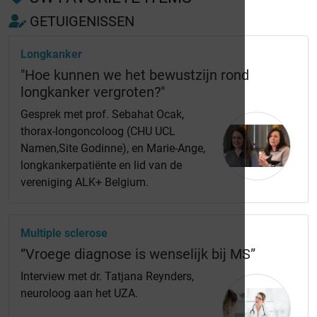
GETUIGENISSEN
Longkanker
"Hoe kunnen we het bewustzijn rond
longkanker vergroten?"
Gesprek met prof. Sebahat Ocak,
thorax-longoncoloog (CHU UCL
Namen,Site Godinne), en Marie-Ange,
longkankerpatiënte en lid van de
vereniging ALK+ Belgium.
Multiple sclerose
“Vroege diagnose is wenselijk bij MS”
Interview met dr. Tatjana Reynders,
neuroloog aan het UZA.