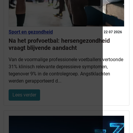
Sport en gezondheid
22 07 2026
Na het profvoetbal: hersengezondheid
vraagt blijvende aandacht
Van de voormalige professionele voetballers vertoonde
31% klinisch relevante depressieve symptomen,
tegenover 9% in de controlegroep. Angstklachten
werden gerapporteerd d...
Lees verder