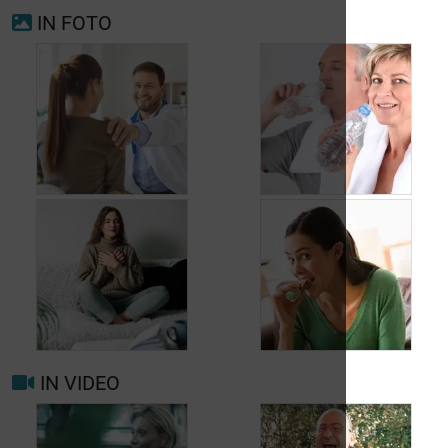
IN FOTO
Exocriene pancreas-
insufficiëntie
Wanneer opnieuw
uw arts raadplegen
bij migraine of
Hoofdpijn dagelijks
hoofdpijn?
voorkomen
IN VIDEO
Trigger- en
Beter leven met
risicofactoren voor