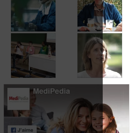
migraine in het
migraine en
dagelijks leven
hoofdpijn
Jean, 58 jaar,
Carole, 55 jaar,
geniet van het leven,
vond een oplossing
ondanks het feit dat
voor haar
hij met urineverlies
urineverlies
kampt
Dag van de
Dag van de
Lymfoompatiënten:
Lymfoompatiënten:
Mariangela Fiorente,
Prof. Virginie De
ALWB
Wilde