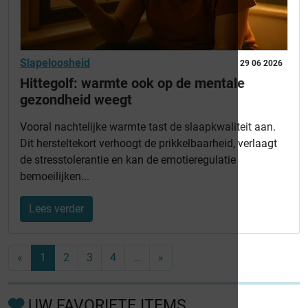
Slapeloosheid
29 06 2026
Hittegolf: warmte ook op de mentale
gezondheid weegt
Vooral
nachtelijke warmte tast de slaapkwaliteit aan
.
Dit hersteltekort verhoogt de prikkelbaarheid, verlaagt
de stresstolerantie en kan de emotieregulatie
bemoeilijken...
Lees verder
«
1
2
3
4
…
»
UW FAVORIETE ITEMS