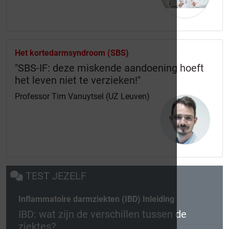
Het kortedarmsyndroom (SBS)
"SBS-IF: deze miskende aandoening hoeft
het leven niet te verzieken!"
Professor Tim Vanuytsel (UZ Leuven)
TEST JEZELF
Inflammatoire darmziekten (IBD) Inleiding
IBD: wat zijn de verschillen tussen de
ziektes?