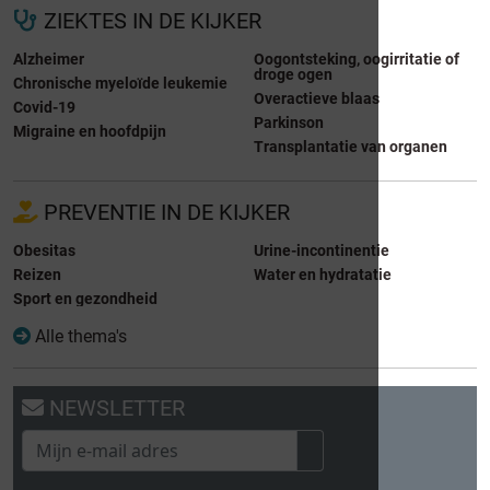
ZIEKTES IN DE KIJKER
Alzheimer
Oogontsteking, oogirritatie of
droge ogen
Chronische myeloïde leukemie
Overactieve blaas
Covid-19
Parkinson
Migraine en hoofdpijn
Transplantatie van organen
PREVENTIE IN DE KIJKER
Obesitas
Urine-incontinentie
Reizen
Water en hydratatie
Sport en gezondheid
Alle thema's
NEWSLETTER