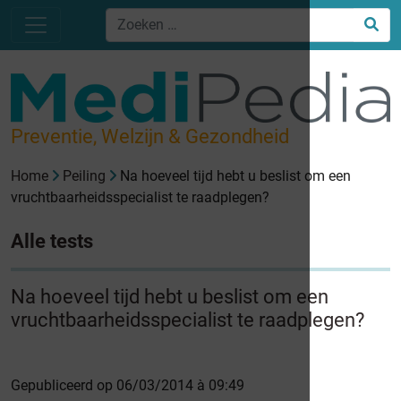
Preventie, Welzijn & Gezondheid
Home
Peiling
Na hoeveel tijd hebt u beslist om een
vruchtbaarheidsspecialist te raadplegen?
Alle tests
Na hoeveel tijd hebt u beslist om een
vruchtbaarheidsspecialist te raadplegen?
Gepubliceerd op 06/03/2014 à 09:49