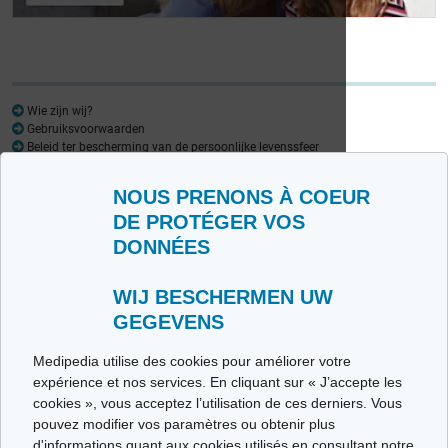
Wie zijn wij?
Gebruiksvoorwaarden
Beleid ter bescherming van de persoonlijke levenssfeer
Woordenlijst
NOUS PRENONS À COEUR
Medipedia FR
Medipedia NL
DE PROTÉGER VOS
DONNÉES
Contacteer ons
Stuur ons uw getuigenis
Alle thema's
WIJ BESCHERMEN UW
GEGEVENS
Ce site respecte les principes de la charte HON Code.
Medipedia utilise des cookies pour améliorer votre
expérience et nos services. En cliquant sur « J’accepte les
cookies », vous acceptez l’utilisation de ces derniers. Vous
pouvez modifier vos paramètres ou obtenir plus
© Vivio sa, 2014-2026 - Tous droits réservés | Avenue Gustave Demeylaan 57 -
d'informations quant aux cookies utilisés en consultant notre
1160 Brussels