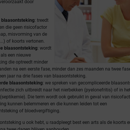
veroorzaakt door
blaasontsteking
: treedt
en die geen risicofactor
ap, misvorming van de
.) of koorts vertonen.
e blaasontsteking
: wordt
 als een nieuwe
ing die optreedt minder
anden na een eerste fase, minder dan zes maanden na twee fas
en jaar na drie fases van blaasontsteking.
rde blaasontsteking
: we spreken van gecompliceerde blaasont
nfectie zich uitbreidt naar het nierbekken (pyelonefritis) of in he
(septikemie). Die term wordt ook gebruikt in geval van risicofac
zing kunnen belemmeren en die kunnen leiden tot een
tsteking of bloedvergiftiging.
ntsteking u ook hebt, u raadpleegt best een arts als de koorts e
 na twee dagen blijven aanhouden.