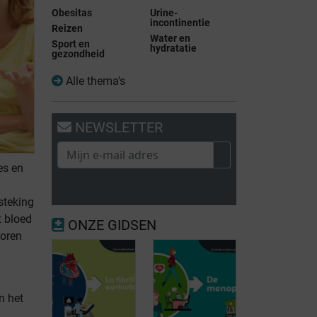
Obesitas
Urine-
incontinentie
Reizen
Water en
Sport en
hydratatie
gezondheid
Alle thema's
NEWSLETTER
es en
steking
t bloed
ONZE GIDSEN
toren
n het