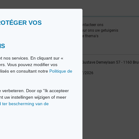
ROTÉGER VOS
nlijst
Contacteer ons
edia FR
Stuur ons uw getuigenis
edia NL
Alle thema's
NS
t nos services. En cliquant sur «
vio sa, 2014-2026 - Tous droits réservés | Avenue Gustave Demeylaan 57 - 1160 Bru
iers. Vous pouvez modifier vos
ilisés en consultant notre
Politique de
Laatste update: 22/07/2026
 verbeteren. Door op “Ik accepteer
nt uw instellingen wijzigen of meer
d ter bescherming van de