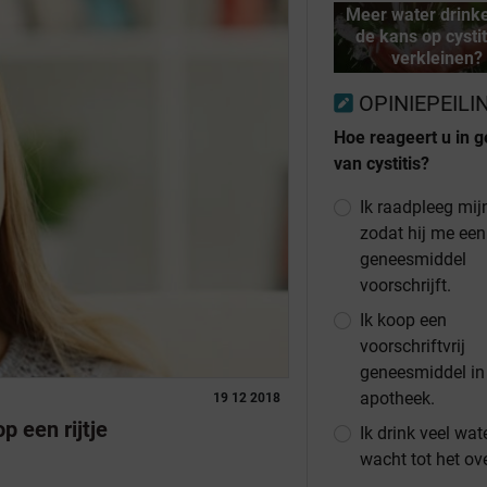
Meer water drink
de kans op cystit
verkleinen?
OPINIEPEILI
Hoe reageert u in g
van cystitis?
Ik raadpleeg mijn
zodat hij me een
geneesmiddel
voorschrijft.
Ik koop een
voorschriftvrij
geneesmiddel in
apotheek.
19 12 2018
p een rijtje
Ik drink veel wat
wacht tot het ov