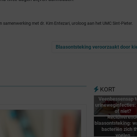
in samenwerking met dr. Kim Entezari, uroloog aan het UMC Sint-Pieter.
Blaasontsteking veroorzaakt door k
KORT
Veenbessensap 
urineweginfecties:
of niet?
Recidiverend
blaasontsteking: 
bacteriën zich t
voelen