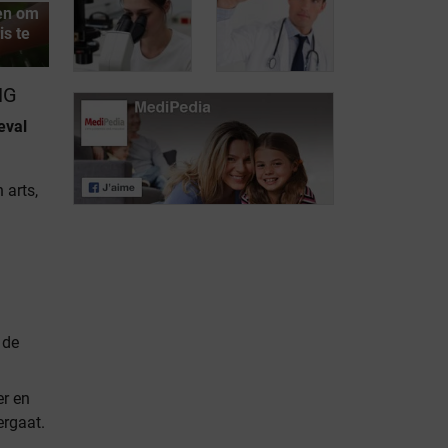
en om
behandelde
is te
blaasontsteking:
Blaasontsteking
risico op
voorkomen
complicaties
NG
eval
Behandeling
van
Behandeling
terugkerende
van een gewone
 arts,
blaasontsteking
blaasontsteking
 de
er en
ergaat.