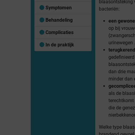
blaasontsteking 
Symptomen
bacteriën:
Behandeling
een
gewone 
op bij vrouw
Complicaties
(zwangersch
urinewegen …
In de praktijk
terugkerend
gedefinieerd
blaasontstek
dan drie ma
minder dan e
gecomplicee
als de blaasi
terechtkomt 
die de gene
nierbekkenon
Welke type blaaso
brandend gevoel