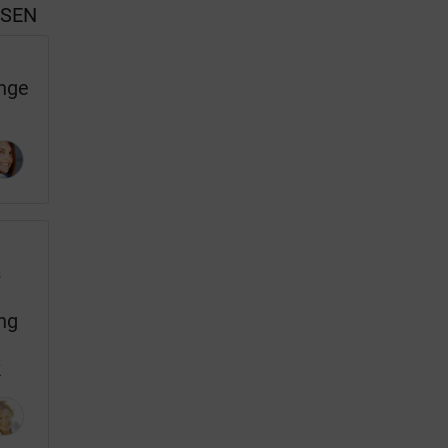
SSEN
inge
s
ng
k