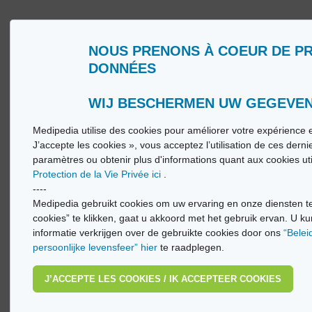
NOUS PRENONS À COEUR DE P
Wie zijn wij?
Woorde
DONNÉES
Gebruiksvoorwaarden
Medip
Beleid ter bescherming van de persoonlijke
Medip
levenssfeer
WIJ BESCHERMEN UW GEGEVE
Medipedia utilise des cookies pour améliorer votre expérience e
© Vi
J’accepte les cookies », vous acceptez l’utilisation de ces dern
paramètres ou obtenir plus d'informations quant aux cookies ut
Protection de la Vie Privée ici
.
----
Medipedia gebruikt cookies om uw ervaring en onze diensten te
cookies” te klikken, gaat u akkoord met het gebruik ervan. U ku
informatie verkrijgen over de gebruikte cookies door ons
“Belei
persoonlijke levensfeer” hier
te raadplegen.
J’ACCEPTE LES COOKIES / IK ACCEPTEER COOKIES