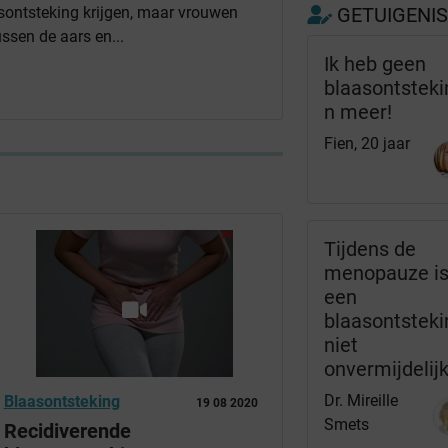
ontsteking krijgen, maar vrouwen
GETUIGENI
ssen de aars en...
Ik heb geen
blaasontstek
n meer!
Fien, 20 jaar
Tijdens de
menopauze i
een
blaasontsteki
niet
onvermijdelij
Dr. Mireille
Blaasontsteking
19 08 2020
Smets
Recidiverende