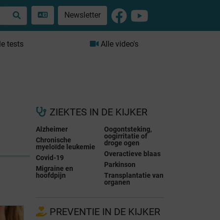
Newsletter
le tests
Alle video's
ZIEKTES IN DE KIJKER
Alzheimer
Oogontsteking,
oogirritatie of
Chronische
droge ogen
myeloïde leukemie
Overactieve blaas
Covid-19
Parkinson
Migraine en
hoofdpijn
Transplantatie van
organen
PREVENTIE IN DE KIJKER