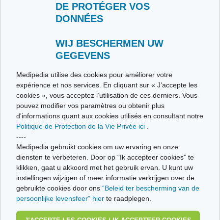
Medipedia NL
DE PROTÉGER VOS
DONNÉES
Contacteer ons
Stuur ons uw getuigenis
Alle thema's
WIJ BESCHERMEN UW
GEGEVENS
Ce site respecte les principes de la charte HON Code.
Medipedia utilise des cookies pour améliorer votre
expérience et nos services. En cliquant sur « J’accepte les
cookies », vous acceptez l’utilisation de ces derniers. Vous
pouvez modifier vos paramètres ou obtenir plus
© Vivio sa, 2014-2026 - Tous droits réservés | Avenue Gustave Demeylaan 57 -
d'informations quant aux cookies utilisés en consultant notre
1160 Brussels
Politique de Protection de la Vie Privée ici
.
Laatste update: 22/07/2026
----
Medipedia gebruikt cookies om uw ervaring en onze
diensten te verbeteren. Door op “Ik accepteer cookies” te
klikken, gaat u akkoord met het gebruik ervan. U kunt uw
instellingen wijzigen of meer informatie verkrijgen over de
gebruikte cookies door ons
“Beleid ter bescherming van de
persoonlijke levensfeer” hier
te raadplegen.