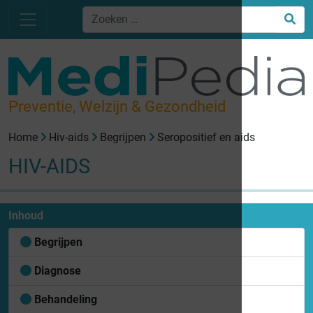
Preventie, Welzijn & Gezondheid
Home
Hiv-aids
Begrijpen
Seropositief en aids
HIV-AIDS
Inhoud
Begrijpen
Diagnose
Behandeling