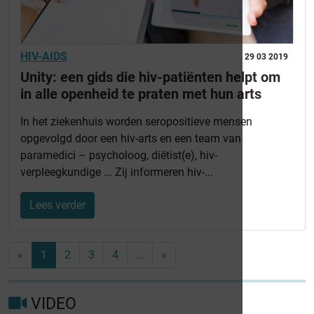
HIV-AIDS
29 03 2019
Unity: een gids die hiv-patiënten helpt om
in alle openheid te praten met hun arts
In het ziekenhuis worden seropositieve mensen
opgevolgd door een hiv-arts en een team van
paramedici – psycholoog, diëtist(e), hiv-
verpleegkundige ... Zij informeren hiv-...
Lees verder
«
1
2
3
4
…
»
VIDEO