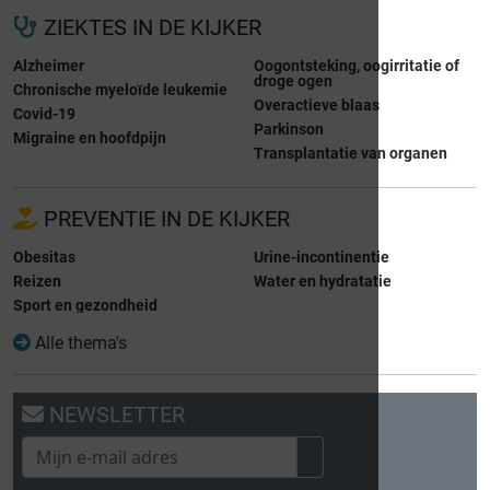
ZIEKTES IN DE KIJKER
Alzheimer
Oogontsteking, oogirritatie of
droge ogen
Chronische myeloïde leukemie
Overactieve blaas
Covid-19
Parkinson
Migraine en hoofdpijn
Transplantatie van organen
PREVENTIE IN DE KIJKER
Obesitas
Urine-incontinentie
Reizen
Water en hydratatie
Sport en gezondheid
Alle thema's
NEWSLETTER