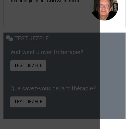
Infectiologie in het CHU Saint-Pierre.
TEST JEZELF
Wat weet u over tritherapie?
TEST JEZELF
Que savez-vous de la trithérapie?
TEST JEZELF