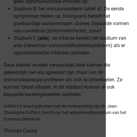
geen opportunistische infecties op.
Stadium B: het immuunsysteem takelt af. De eerste
symptomen treden op. Doorgaans betreft het
goedaardige aandoeningen: diarree, bepaalde vormen
van candidose (schimmelinfectie), zona?
Stadium C (
aids
): de infectie bereikt het stadium van
aids (verworven immunodeficiëntiesyndroom) als er
opportunistische infecties optreden.
Deze ziekten worden veroorzaakt door kiemen die
gewoonlijk niet erg agressief zijn, maar van de
immunodepressie profiteren om zich te ontwikkelen. Ze
kunnen fataal aflopen. In dit stadium kunnen er ook
bepaalde kankergezwellen optreden.
Artikel tot stand gekomen met de medewerking van dr. Jean-
Christophe Goffard, hoofd van het aidsreferentiecentrum van het
Erasmusziekenhuis
Thomas Coucq