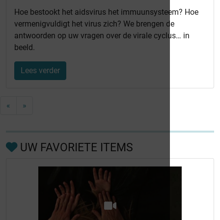
Hoe bestookt het aidsvirus het immuunsysteem? Hoe
vermenigvuldigt het virus zich? We brengen de
antwoorden op uw vragen over de virale cyclus… in
beeld.
Lees verder
«
»
UW FAVORIETE ITEMS