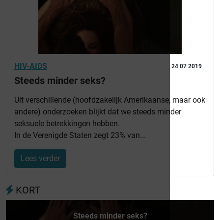
HIV-AIDS
24 07 2019
Steeds minder seks?
Uit verschillende (hoofdzakelijk Amerikaanse, maar ook
andere) onderzoeken blijkt dat we steeds minder
seksuele betrekkingen hebben.
In de Verenigde Staten zegt 23% van...
Lees verder
KORT
Steeds minder seks?