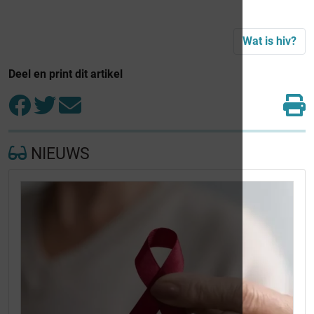
Wat is hiv?
Deel en print dit artikel
NIEUWS