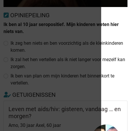
OPINIEPEILING
Ik ben al 10 jaar seropositief. Mijn kinderen weten hier
niets van.
Ik zeg hen niets en ben voorzichtig als de kleinkinderen
komen.
Ik zal het hen vertellen als ik niet langer voor mezelf kan
zorgen.
Ik ben van plan om mijn kinderen het binnenkort te
vertellen.
GETUIGENISSEN
Leven met aids/hiv: gisteren, vandaag … en
morgen?
Arno, 30 jaar Axel, 60 jaar