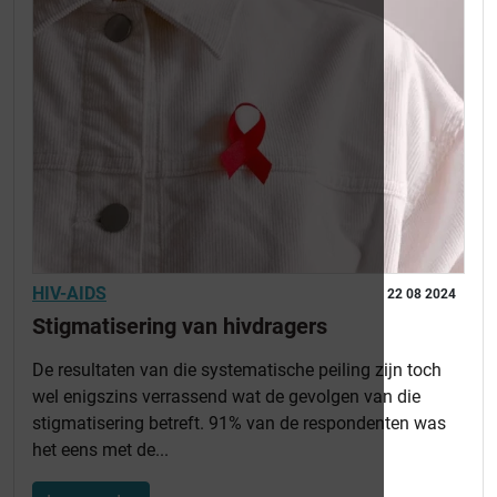
HIV-AIDS
22 08 2024
Stigmatisering van hivdragers
De resultaten van die systematische peiling zijn toch
wel enigszins verrassend wat de gevolgen van die
stigmatisering betreft. 91% van de respondenten was
het eens met de...