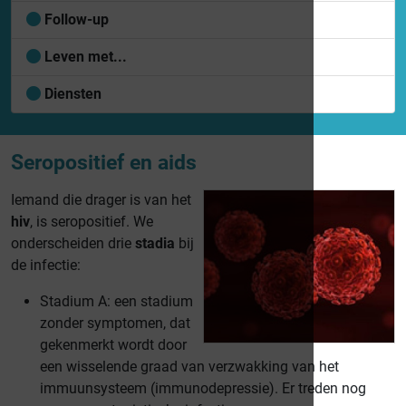
Follow-up
Leven met...
Diensten
Seropositief en aids
Iemand die drager is van het
hiv
, is seropositief. We
onderscheiden drie
stadia
bij
de infectie:
Stadium A: een stadium
zonder symptomen, dat
gekenmerkt wordt door
een wisselende graad van verzwakking van het
immuunsysteem (immunodepressie). Er treden nog