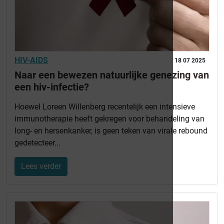
HIV-AIDS
18 07 2025
Naar een bewezen natuurlijke genezing van
een hiv-infectie?
Hoewel Loreen Willenberg recentelijk een intensieve
immunotherapie heeft gekregen voor behandeling van
long- en hersenkanker, is geen teken van virale rebound
gedetecteer...
Lees verder