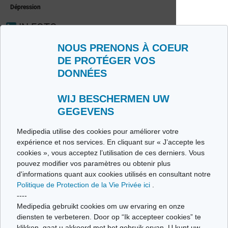
Dépression
IN FOTO
Exocriene pancreas-
insufficiëntie
NOUS PRENONS À COEUR
DE PROTÉGER VOS
DONNÉES
WIJ BESCHERMEN UW
GEGEVENS
Medipedia utilise des cookies pour améliorer votre
expérience et nos services. En cliquant sur « J’accepte les
cookies », vous acceptez l’utilisation de ces derniers. Vous
pouvez modifier vos paramètres ou obtenir plus
d'informations quant aux cookies utilisés en consultant notre
Opsporing van hiv
Lichaamsbeweging
Politique de Protection de la Vie Privée ici
.
----
Medipedia gebruikt cookies om uw ervaring en onze
IN VIDEO
diensten te verbeteren. Door op “Ik accepteer cookies” te
klikken, gaat u akkoord met het gebruik ervan. U kunt uw