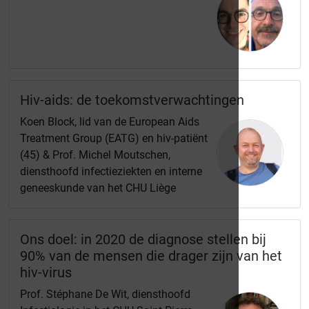
Hiv-aids: de toekomstverwachtingen
Koen Block, lid van de European Aids
Treatment Group (EATG) en hiv-patiënt
(45) & Prof. Michel Moutschen,
diensthoofd infectieziekten en interne
geneeskunde van het CHU Liège
Ons doel: in 2020 de diagnose stellen bij
90% van de mensen die drager zijn van het
hiv-virus
Prof. Stéphane De Wit, diensthoofd