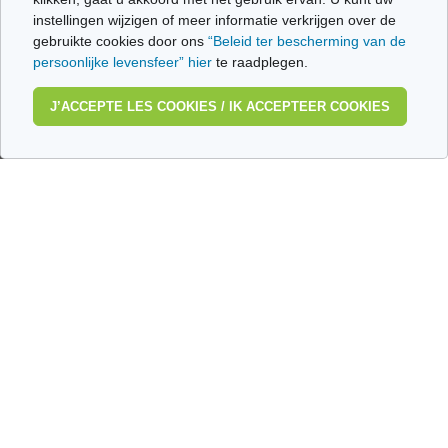
instellingen wijzigen of meer informatie verkrijgen over de
Het naleven van de
behandeling voor
gebruikte cookies door ons
“Beleid ter bescherming van de
aids
Leven met hiv
persoonlijke levensfeer” hier
te raadplegen.
J’ACCEPTE LES COOKIES / IK ACCEPTEER COOKIES
De virale cyclus van
het hiv
Wie zijn wij?